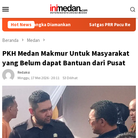
Loncat
Menu
ke
Mobile
konten
rsangka Diamankan
Hot News
Satgas PRR Pacu Realisasi Tambahan T
Beranda
Medan
PKH Medan Makmur Untuk Masyarakat
yang Belum dapat Bantuan dari Pusat
Redaksi
Minggu, 17 Mei 2026 - 20:11
53 Dilihat