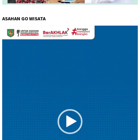
ASAHAN GO WISATA
Pemutar
Video