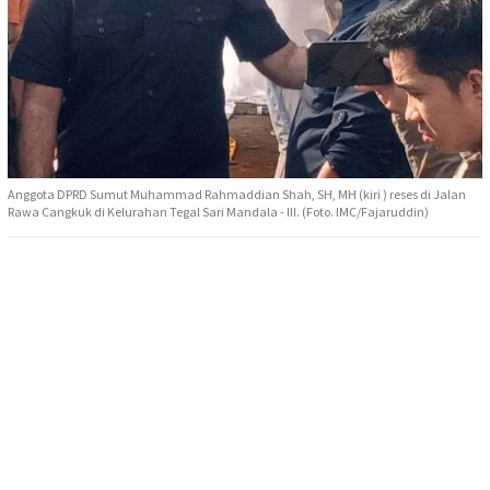
Anggota DPRD Sumut Muhammad Rahmaddian Shah, SH, MH (kiri ) reses di Jalan
Rawa Cangkuk di Kelurahan Tegal Sari Mandala - III. (Foto. IMC/Fajaruddin)