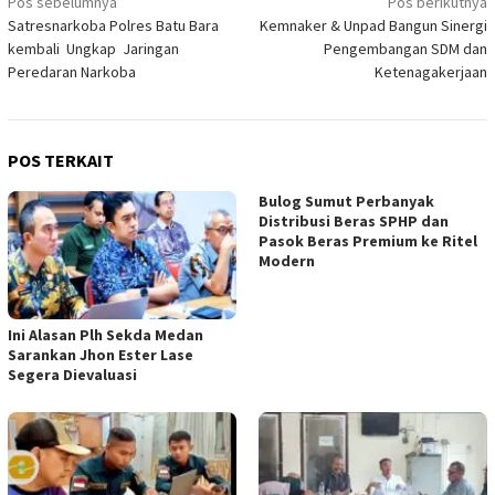
Navigasi
Pos sebelumnya
Pos berikutnya
Satresnarkoba Polres Batu Bara
Kemnaker & Unpad Bangun Sinergi
pos
kembali Ungkap Jaringan
Pengembangan SDM dan
Peredaran Narkoba
Ketenagakerjaan
POS TERKAIT
Bulog Sumut Perbanyak
Distribusi Beras SPHP dan
Pasok Beras Premium ke Ritel
Modern
Ini Alasan Plh Sekda Medan
Sarankan Jhon Ester Lase
Segera Dievaluasi