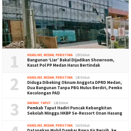
1
HEADLINE
,
MEDAN
,
PERISTIWA
129 Dilihat
Bangunan ‘Liar’ Bakal Dijadikan Showroom,
Kasat Pol PP Medan Harus Bertindak
2
HEADLINE
,
MEDAN
,
PERISTIWA
128 Dilihat
Diduga Dibeking Oknum Anggota DPRD Medan,
Dua Bangunan Tanpa PBG Mulus Berdiri, Pemko
Kecolongan PAD
3
DAERAH
,
TAPUT
126 Dilihat
Pemkab Taput Hadiri Puncak Kebangkitan
Sekolah Minggu HKBP Se-Ressort Onan Hasang
HEADLINE
,
MEDAN
,
PERISTIWA
116 Dilihat
Datangkan Mobil Damkar Bawa Air Bersih, ke