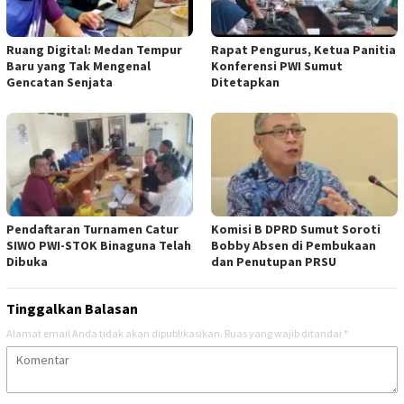
Ruang Digital: Medan Tempur
Rapat Pengurus, Ketua Panitia
Baru yang Tak Mengenal
Konferensi PWI Sumut
Gencatan Senjata
Ditetapkan
Pendaftaran Turnamen Catur
Komisi B DPRD Sumut Soroti
SIWO PWI-STOK Binaguna Telah
Bobby Absen di Pembukaan
Dibuka
dan Penutupan PRSU
Tinggalkan Balasan
Alamat email Anda tidak akan dipublikasikan.
Ruas yang wajib ditandai
*