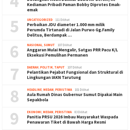
4
Kediaman Pribadi Paman Bobby Diprotes Emak-
emak
5
UNCATEGORIZED
111 Dilihat
Perbaikan JDU diameter 1.000 mm milik
Perumda Tirtanadi di Jalan Purwo Gg.Family
Delitua, Berdampak …
6
NASIONAL
,
SUMUT
107 Dilihat
Anggaran Mulai Mengalir, Satgas PRR Pacu K/L
Eksekusi Pemulihan Permanen
7
DAERAH
,
POLITIK
,
TAPUT
107 Dilihat
Pelantikan Pejabat Fungsional dan Struktural di
Lingkungan IAKN Tarutung
8
HEADLINE
,
MEDAN
,
PERISTIWA
101 Dilihat
Aula Rumah Dinas Gubernur Sumut Dipakai Main
Sepakbola
9
EKONOMI
,
MEDAN
,
PERISTIWA
83 Dilihat
Panitia PRSU 2026 Imbau Masyarakat Waspada
Penawaran Tiket di Bawah Harga Resmi