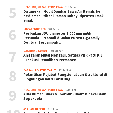
5
HEADLINE
,
MEDAN
,
PERISTIWA
113 Dilihat
Datangkan Mobil Damkar Bawa Air Bersih, ke
Kediaman Pribadi Paman Bobby Diprotes Emak-
emak
6
UNCATEGORIZED
108 Dilihat
Perbaikan JDU diameter 1.000 mm milik
Perumda Tirtanadi di Jalan Purwo Gg.Family
Delitua, Berdampak …
7
NASIONAL
,
SUMUT
104 Dilihat
Anggaran Mulai Mengalir, Satgas PRR Pacu K/L
Eksekusi Pemulihan Permanen
8
DAERAH
,
POLITIK
,
TAPUT
101 Dilihat
Pelantikan Pejabat Fungsional dan Struktural di
Lingkungan IAKN Tarutung
9
HEADLINE
,
MEDAN
,
PERISTIWA
95 Dilihat
Aula Rumah Dinas Gubernur Sumut Dipakai Main
Sepakbola
ASAHAN
,
DAERAH
90 Dilihat