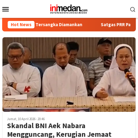
Loncat
Menu
ke
Mobile
konten
Empat Tersangka Diamankan
Hot News
Satgas PRR Pacu Realisasi Ta
Jumat, 10 April 2026 - 20:46
Skandal BNI Aek Nabara
Mengguncang, Kerugian Jemaat