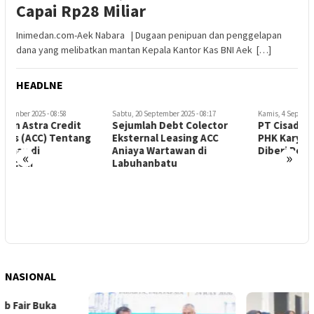
Capai Rp28 Miliar
Inimedan.com-Aek Nabara | Dugaan penipuan dan penggelapan
dana yang melibatkan mantan Kepala Kantor Kas BNI Aek […]
HEADLNE
Sabtu, 20 September 2025 - 08:17
Kamis, 4 September 2025 - 12:04
J
Sejumlah Debt Colector
PT Cisadane Sawit Raya
M
Eksternal Leasing ACC
PHK Karyawan, Bonus Tidak
I
Aniaya Wartawan di
Diberi Pesangon Dipersulit
S
«
»
Labuhanbatu
D
NASIONAL