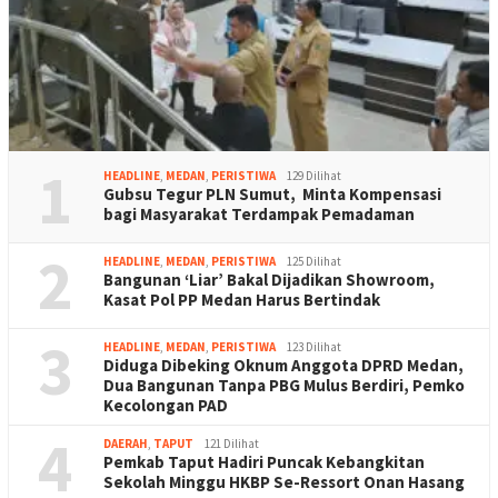
1
HEADLINE
,
MEDAN
,
PERISTIWA
129 Dilihat
Gubsu Tegur PLN Sumut, Minta Kompensasi
bagi Masyarakat Terdampak Pemadaman
2
HEADLINE
,
MEDAN
,
PERISTIWA
125 Dilihat
Bangunan ‘Liar’ Bakal Dijadikan Showroom,
Kasat Pol PP Medan Harus Bertindak
3
HEADLINE
,
MEDAN
,
PERISTIWA
123 Dilihat
Diduga Dibeking Oknum Anggota DPRD Medan,
Dua Bangunan Tanpa PBG Mulus Berdiri, Pemko
Kecolongan PAD
4
DAERAH
,
TAPUT
121 Dilihat
Pemkab Taput Hadiri Puncak Kebangkitan
Sekolah Minggu HKBP Se-Ressort Onan Hasang