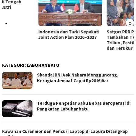
«
»
Indonesia dan Turki Sepakati
Satgas PRR Pacu Realisasi
Joint Action Plan 2026–2027
Tambahan TKD Aceh Rp1,65
Triliun, Pastikan Transparan
dan Terukur
KATEGORI:
LABUHANBATU
Skandal BNI Aek Nabara Mengguncang,
Kerugian Jemaat Capai Rp28 Miliar
Terduga Pengedar Sabu Bebas Beroperasi di
Pangkatan Labuhanbatu
Kawanan Curanmor dan Pencuri Laptop di Labura Ditangkap