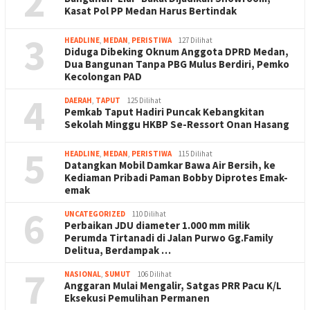
2
Kasat Pol PP Medan Harus Bertindak
3
HEADLINE
,
MEDAN
,
PERISTIWA
127 Dilihat
Diduga Dibeking Oknum Anggota DPRD Medan,
Dua Bangunan Tanpa PBG Mulus Berdiri, Pemko
Kecolongan PAD
4
DAERAH
,
TAPUT
125 Dilihat
Pemkab Taput Hadiri Puncak Kebangkitan
Sekolah Minggu HKBP Se-Ressort Onan Hasang
5
HEADLINE
,
MEDAN
,
PERISTIWA
115 Dilihat
Datangkan Mobil Damkar Bawa Air Bersih, ke
Kediaman Pribadi Paman Bobby Diprotes Emak-
emak
6
UNCATEGORIZED
110 Dilihat
Perbaikan JDU diameter 1.000 mm milik
Perumda Tirtanadi di Jalan Purwo Gg.Family
Delitua, Berdampak …
7
NASIONAL
,
SUMUT
106 Dilihat
Anggaran Mulai Mengalir, Satgas PRR Pacu K/L
Eksekusi Pemulihan Permanen