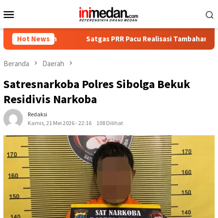
Loncat
Menu
ke
Mobile
konten
kan
Hot News
Satgas PRR Pacu Realisasi Tambahan TKD Aceh Rp1,65 
Beranda
Daerah
Satresnarkoba Polres Sibolga Bekuk
Residivis Narkoba
Redaksi
Kamis, 21 Mei 2026 - 22:16
108 Dilihat