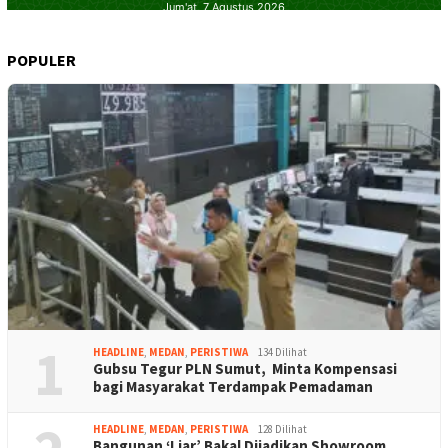
POPULER
1
HEADLINE
,
MEDAN
,
PERISTIWA
134 Dilihat
Gubsu Tegur PLN Sumut, Minta Kompensasi
bagi Masyarakat Terdampak Pemadaman
HEADLINE
,
MEDAN
,
PERISTIWA
128 Dilihat
Bangunan ‘Liar’ Bakal Dijadikan Showroom,