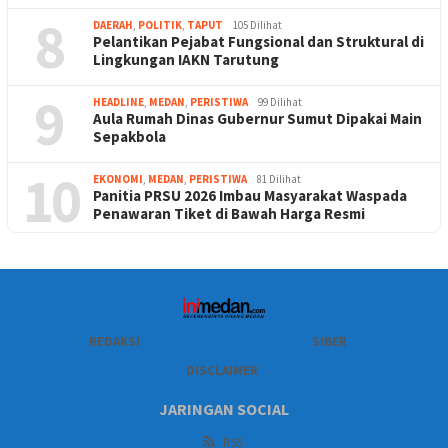
8
DAERAH
,
POLITIK
,
TAPUT
105 Dilihat
Pelantikan Pejabat Fungsional dan Struktural di
Lingkungan IAKN Tarutung
9
HEADLINE
,
MEDAN
,
PERISTIWA
99 Dilihat
Aula Rumah Dinas Gubernur Sumut Dipakai Main
Sepakbola
10
EKONOMI
,
MEDAN
,
PERISTIWA
81 Dilihat
Panitia PRSU 2026 Imbau Masyarakat Waspada
Penawaran Tiket di Bawah Harga Resmi
REDAKSI
SIBER
DISCLAIMER
JARINGAN SOCIAL
RSS