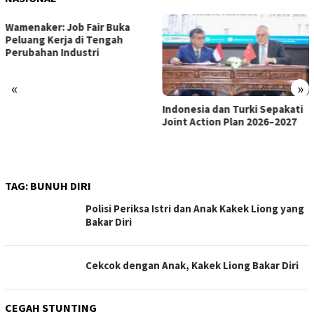
«
»
Indonesia dan Turki Sepakati
Satgas PRR Pacu Realisasi
Joint Action Plan 2026–2027
Tambahan TKD Aceh Rp1,65
Triliun, Pastikan Transparan
dan Terukur
TAG:
BUNUH DIRI
Polisi Periksa Istri dan Anak Kakek Liong yang
Bakar Diri
Cekcok dengan Anak, Kakek Liong Bakar Diri
CEGAH STUNTING