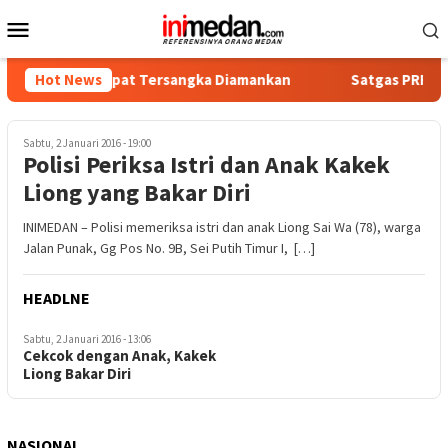
Loncat
Menu
ke
Mobile
konten
tika, Empat Tersangka Diamankan
Hot News
Satgas PRR Pacu Realis
Sabtu, 2 Januari 2016 - 19:00
Polisi Periksa Istri dan Anak Kakek
Liong yang Bakar Diri
INIMEDAN – Polisi memeriksa istri dan anak Liong Sai Wa (78), warga
Jalan Punak, Gg Pos No. 9B, Sei Putih Timur I, […]
HEADLNE
Sabtu, 2 Januari 2016 - 13:06
Cekcok dengan Anak, Kakek
Liong Bakar Diri
NASIONAL