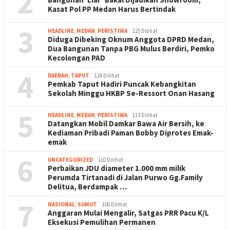
2
Kasat Pol PP Medan Harus Bertindak
3
HEADLINE
,
MEDAN
,
PERISTIWA
125 Dilihat
Diduga Dibeking Oknum Anggota DPRD Medan,
Dua Bangunan Tanpa PBG Mulus Berdiri, Pemko
Kecolongan PAD
4
DAERAH
,
TAPUT
124 Dilihat
Pemkab Taput Hadiri Puncak Kebangkitan
Sekolah Minggu HKBP Se-Ressort Onan Hasang
5
HEADLINE
,
MEDAN
,
PERISTIWA
113 Dilihat
Datangkan Mobil Damkar Bawa Air Bersih, ke
Kediaman Pribadi Paman Bobby Diprotes Emak-
emak
6
UNCATEGORIZED
110 Dilihat
Perbaikan JDU diameter 1.000 mm milik
Perumda Tirtanadi di Jalan Purwo Gg.Family
Delitua, Berdampak …
7
NASIONAL
,
SUMUT
106 Dilihat
Anggaran Mulai Mengalir, Satgas PRR Pacu K/L
Eksekusi Pemulihan Permanen