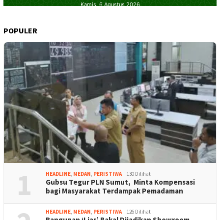
POPULER
1
HEADLINE
,
MEDAN
,
PERISTIWA
130 Dilihat
Gubsu Tegur PLN Sumut, Minta Kompensasi
bagi Masyarakat Terdampak Pemadaman
HEADLINE
,
MEDAN
,
PERISTIWA
126 Dilihat
Bangunan ‘Liar’ Bakal Dijadikan Showroom,