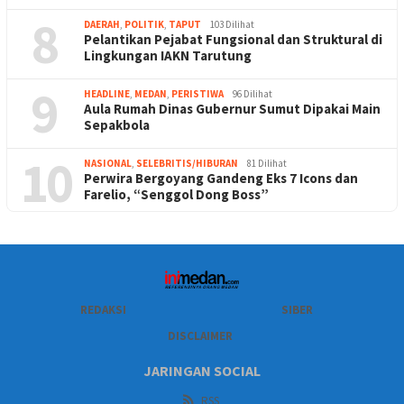
8
DAERAH
,
POLITIK
,
TAPUT
103 Dilihat
Pelantikan Pejabat Fungsional dan Struktural di
Lingkungan IAKN Tarutung
9
HEADLINE
,
MEDAN
,
PERISTIWA
96 Dilihat
Aula Rumah Dinas Gubernur Sumut Dipakai Main
Sepakbola
10
NASIONAL
,
SELEBRITIS/HIBURAN
81 Dilihat
Perwira Bergoyang Gandeng Eks 7 Icons dan
Farelio, “Senggol Dong Boss”
REDAKSI
SIBER
DISCLAIMER
JARINGAN SOCIAL
RSS