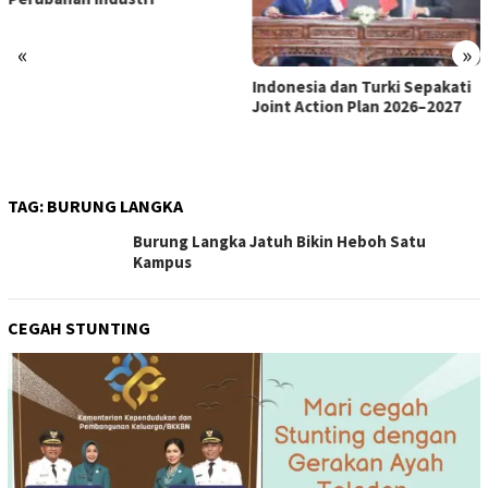
«
»
Indonesia dan Turki Sepakati
Satgas PRR Pacu Realisasi
Joint Action Plan 2026–2027
Tambahan TKD Aceh Rp1,65
Triliun, Pastikan Transparan
dan Terukur
TAG:
BURUNG LANGKA
Burung Langka Jatuh Bikin Heboh Satu
Kampus
CEGAH STUNTING