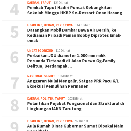
4
DAERAH
,
TAPUT
124 Dilihat
Pemkab Taput Hadiri Puncak Kebangkitan
Sekolah Minggu HKBP Se-Ressort Onan Hasang
5
HEADLINE
,
MEDAN
,
PERISTIWA
114 Dilihat
Datangkan Mobil Damkar Bawa Air Bersih, ke
Kediaman Pribadi Paman Bobby Diprotes Emak-
emak
6
UNCATEGORIZED
110 Dilihat
Perbaikan JDU diameter 1.000 mm milik
Perumda Tirtanadi di Jalan Purwo Gg.Family
Delitua, Berdampak …
7
NASIONAL
,
SUMUT
106 Dilihat
Anggaran Mulai Mengalir, Satgas PRR Pacu K/L
Eksekusi Pemulihan Permanen
8
DAERAH
,
POLITIK
,
TAPUT
103 Dilihat
Pelantikan Pejabat Fungsional dan Struktural di
Lingkungan IAKN Tarutung
9
HEADLINE
,
MEDAN
,
PERISTIWA
97 Dilihat
Aula Rumah Dinas Gubernur Sumut Dipakai Main