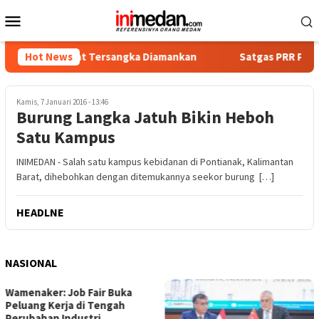
Loncat
Menu
ke
Mobile
konten
ka, Empat Tersangka Diamankan
Hot News
Satgas PRR Pacu Realisas
Kamis, 7 Januari 2016 - 13:46
Burung Langka Jatuh Bikin Heboh
Satu Kampus
INIMEDAN - Salah satu kampus kebidanan di Pontianak, Kalimantan
Barat, dihebohkan dengan ditemukannya seekor burung […]
HEADLNE
NASIONAL