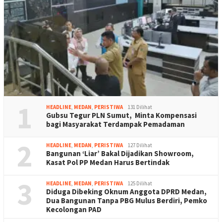
1
HEADLINE
,
MEDAN
,
PERISTIWA
131 Dilihat
Gubsu Tegur PLN Sumut, Minta Kompensasi
bagi Masyarakat Terdampak Pemadaman
2
HEADLINE
,
MEDAN
,
PERISTIWA
127 Dilihat
Bangunan ‘Liar’ Bakal Dijadikan Showroom,
Kasat Pol PP Medan Harus Bertindak
3
HEADLINE
,
MEDAN
,
PERISTIWA
125 Dilihat
Diduga Dibeking Oknum Anggota DPRD Medan,
Dua Bangunan Tanpa PBG Mulus Berdiri, Pemko
Kecolongan PAD