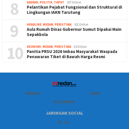
8
DAERAH
,
POLITIK
,
TAPUT
107 Dilihat
Pelantikan Pejabat Fungsional dan Struktural di
Lingkungan IAKN Tarutung
9
HEADLINE
,
MEDAN
,
PERISTIWA
101 Dilihat
Aula Rumah Dinas Gubernur Sumut Dipakai Main
Sepakbola
10
EKONOMI
,
MEDAN
,
PERISTIWA
83 Dilihat
Panitia PRSU 2026 Imbau Masyarakat Waspada
Penawaran Tiket di Bawah Harga Resmi
REDAKSI
SIBER
DISCLAIMER
JARINGAN SOCIAL
RSS