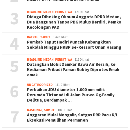
3
HEADLINE
,
MEDAN
,
PERISTIWA
128 Dilihat
Diduga Dibeking Oknum Anggota DPRD Medan,
Dua Bangunan Tanpa PBG Mulus Berdiri, Pemko
Kecolongan PAD
4
DAERAH
,
TAPUT
126 Dilihat
Pemkab Taput Hadiri Puncak Kebangkitan
Sekolah Minggu HKBP Se-Ressort Onan Hasang
5
HEADLINE
,
MEDAN
,
PERISTIWA
116 Dilihat
Datangkan Mobil Damkar Bawa Air Bersih, ke
Kediaman Pribadi Paman Bobby Diprotes Emak-
emak
6
UNCATEGORIZED
111 Dilihat
Perbaikan JDU diameter 1.000 mm milik
Perumda Tirtanadi di Jalan Purwo Gg.Family
Delitua, Berdampak …
7
NASIONAL
,
SUMUT
107 Dilihat
Anggaran Mulai Mengalir, Satgas PRR Pacu K/L
Eksekusi Pemulihan Permanen