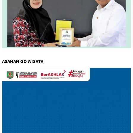
ASAHAN GO WISATA
Pemutar
Video