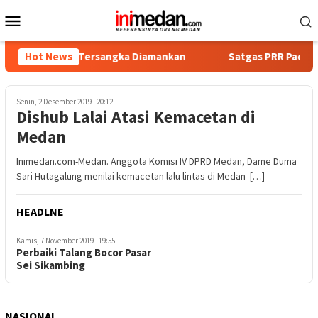
Loncat
Menu
ke
Mobile
konten
 Empat Tersangka Diamankan
Hot News
Satgas PRR Pacu Realisasi 
Senin, 2 Desember 2019 - 20:12
Dishub Lalai Atasi Kemacetan di
Medan
Inimedan.com-Medan. Anggota Komisi IV DPRD Medan, Dame Duma
Sari Hutagalung menilai kemacetan lalu lintas di Medan […]
HEADLNE
Kamis, 7 November 2019 - 19:55
Perbaiki Talang Bocor Pasar
Sei Sikambing
NASIONAL