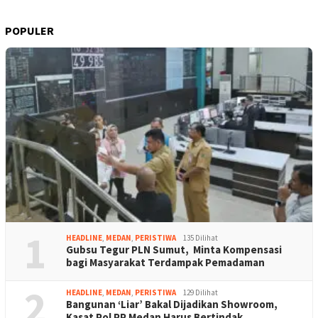
POPULER
1
HEADLINE
,
MEDAN
,
PERISTIWA
135 Dilihat
Gubsu Tegur PLN Sumut, Minta Kompensasi
bagi Masyarakat Terdampak Pemadaman
2
HEADLINE
,
MEDAN
,
PERISTIWA
129 Dilihat
Bangunan ‘Liar’ Bakal Dijadikan Showroom,
Kasat Pol PP Medan Harus Bertindak