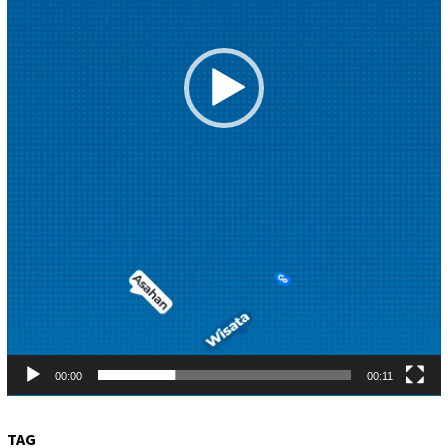
00:00
00:11
TAG