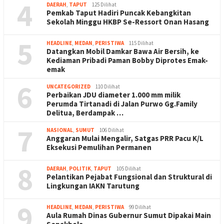
4
DAERAH
,
TAPUT
125 Dilihat
Pemkab Taput Hadiri Puncak Kebangkitan
Sekolah Minggu HKBP Se-Ressort Onan Hasang
5
HEADLINE
,
MEDAN
,
PERISTIWA
115 Dilihat
Datangkan Mobil Damkar Bawa Air Bersih, ke
Kediaman Pribadi Paman Bobby Diprotes Emak-
emak
6
UNCATEGORIZED
110 Dilihat
Perbaikan JDU diameter 1.000 mm milik
Perumda Tirtanadi di Jalan Purwo Gg.Family
Delitua, Berdampak …
7
NASIONAL
,
SUMUT
106 Dilihat
Anggaran Mulai Mengalir, Satgas PRR Pacu K/L
Eksekusi Pemulihan Permanen
8
DAERAH
,
POLITIK
,
TAPUT
105 Dilihat
Pelantikan Pejabat Fungsional dan Struktural di
Lingkungan IAKN Tarutung
9
HEADLINE
,
MEDAN
,
PERISTIWA
99 Dilihat
Aula Rumah Dinas Gubernur Sumut Dipakai Main