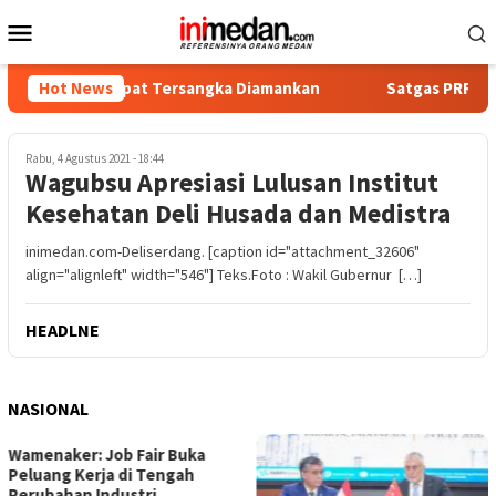
Loncat
Menu
ke
Mobile
konten
ika, Empat Tersangka Diamankan
Hot News
Satgas PRR Pacu Realis
Rabu, 4 Agustus 2021 - 18:44
Wagubsu Apresiasi Lulusan Institut
Kesehatan Deli Husada dan Medistra
inimedan.com-Deliserdang. [caption id="attachment_32606"
align="alignleft" width="546"] Teks.Foto : Wakil Gubernur […]
HEADLNE
NASIONAL