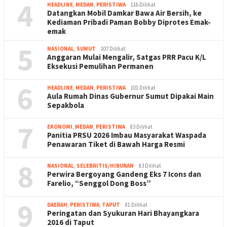
4
HEADLINE
,
MEDAN
,
PERISTIWA
116 Dilihat
Datangkan Mobil Damkar Bawa Air Bersih, ke
Kediaman Pribadi Paman Bobby Diprotes Emak-
emak
5
NASIONAL
,
SUMUT
107 Dilihat
Anggaran Mulai Mengalir, Satgas PRR Pacu K/L
Eksekusi Pemulihan Permanen
6
HEADLINE
,
MEDAN
,
PERISTIWA
101 Dilihat
Aula Rumah Dinas Gubernur Sumut Dipakai Main
Sepakbola
7
EKONOMI
,
MEDAN
,
PERISTIWA
83 Dilihat
Panitia PRSU 2026 Imbau Masyarakat Waspada
Penawaran Tiket di Bawah Harga Resmi
8
NASIONAL
,
SELEBRITIS/HIBURAN
83 Dilihat
Perwira Bergoyang Gandeng Eks 7 Icons dan
Farelio, “Senggol Dong Boss”
9
DAERAH
,
PERISTIWA
,
TAPUT
81 Dilihat
Peringatan dan Syukuran Hari Bhayangkara
2016 di Taput