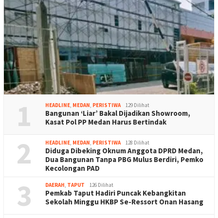
1
HEADLINE
,
MEDAN
,
PERISTIWA
129 Dilihat
Bangunan ‘Liar’ Bakal Dijadikan Showroom,
Kasat Pol PP Medan Harus Bertindak
2
HEADLINE
,
MEDAN
,
PERISTIWA
128 Dilihat
Diduga Dibeking Oknum Anggota DPRD Medan,
Dua Bangunan Tanpa PBG Mulus Berdiri, Pemko
Kecolongan PAD
3
DAERAH
,
TAPUT
126 Dilihat
Pemkab Taput Hadiri Puncak Kebangkitan
Sekolah Minggu HKBP Se-Ressort Onan Hasang