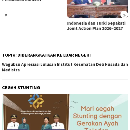
«
»
Indonesia dan Turki Sepakati
Satgas PRR Pacu Realisasi
Joint Action Plan 2026–2027
Tambahan TKD Aceh Rp1,65
Triliun, Pastikan Transparan
dan Terukur
TOPIK:
DIBERANGKATKAN KE LUAR NEGERI
Wagubsu Apresiasi Lulusan Institut Kesehatan Deli Husada dan
Medistra
CEGAH STUNTING