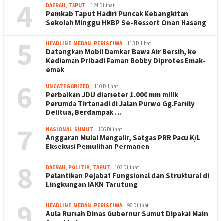
4
DAERAH
,
TAPUT
124 Dilihat
Pemkab Taput Hadiri Puncak Kebangkitan
Sekolah Minggu HKBP Se-Ressort Onan Hasang
5
HEADLINE
,
MEDAN
,
PERISTIWA
113 Dilihat
Datangkan Mobil Damkar Bawa Air Bersih, ke
Kediaman Pribadi Paman Bobby Diprotes Emak-
emak
6
UNCATEGORIZED
110 Dilihat
Perbaikan JDU diameter 1.000 mm milik
Perumda Tirtanadi di Jalan Purwo Gg.Family
Delitua, Berdampak …
7
NASIONAL
,
SUMUT
106 Dilihat
Anggaran Mulai Mengalir, Satgas PRR Pacu K/L
Eksekusi Pemulihan Permanen
8
DAERAH
,
POLITIK
,
TAPUT
103 Dilihat
Pelantikan Pejabat Fungsional dan Struktural di
Lingkungan IAKN Tarutung
9
HEADLINE
,
MEDAN
,
PERISTIWA
96 Dilihat
Aula Rumah Dinas Gubernur Sumut Dipakai Main