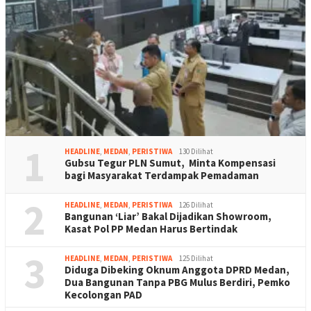
1
HEADLINE
,
MEDAN
,
PERISTIWA
130 Dilihat
Gubsu Tegur PLN Sumut, Minta Kompensasi
bagi Masyarakat Terdampak Pemadaman
2
HEADLINE
,
MEDAN
,
PERISTIWA
126 Dilihat
Bangunan ‘Liar’ Bakal Dijadikan Showroom,
Kasat Pol PP Medan Harus Bertindak
3
HEADLINE
,
MEDAN
,
PERISTIWA
125 Dilihat
Diduga Dibeking Oknum Anggota DPRD Medan,
Dua Bangunan Tanpa PBG Mulus Berdiri, Pemko
Kecolongan PAD