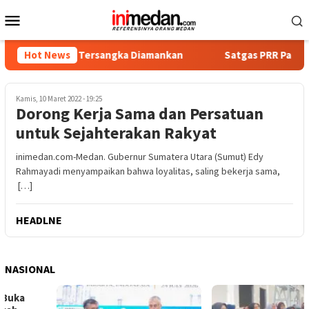
Loncat
Menu
ke
Mobile
konten
, Empat Tersangka Diamankan
Hot News
Satgas PRR Pacu Realisasi 
Kamis, 10 Maret 2022 - 19:25
Dorong Kerja Sama dan Persatuan
untuk Sejahterakan Rakyat
inimedan.com-Medan. Gubernur Sumatera Utara (Sumut) Edy
Rahmayadi menyampaikan bahwa loyalitas, saling bekerja sama,
[…]
HEADLNE
NASIONAL