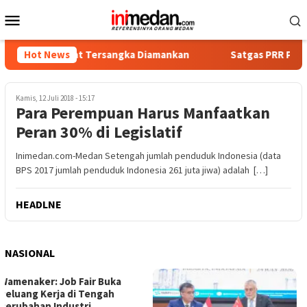
Loncat
Menu
ke
Mobile
konten
ka, Empat Tersangka Diamankan
Hot News
Satgas PRR Pacu Realisas
Kamis, 12 Juli 2018 - 15:17
Para Perempuan Harus Manfaatkan
Peran 30% di Legislatif
Inimedan.com-Medan Setengah jumlah penduduk Indonesia (data
BPS 2017 jumlah penduduk Indonesia 261 juta jiwa) adalah […]
HEADLNE
NASIONAL