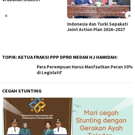
«
»
Indonesia dan Turki Sepakati
Satgas PRR Pacu Realisasi
Joint Action Plan 2026–2027
Tambahan TKD Aceh Rp1,65
Triliun, Pastikan Transparan
dan Terukur
TOPIK:
KETUA FRAKSI PPP DPRD MEDAN HJ HAMIDAH:
Para Perempuan Harus Manfaatkan Peran 30%
di Legislatif
CEGAH STUNTING