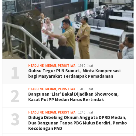
1
HEADLINE
,
MEDAN
,
PERISTIWA
134 Dilihat
Gubsu Tegur PLN Sumut, Minta Kompensasi
bagi Masyarakat Terdampak Pemadaman
2
HEADLINE
,
MEDAN
,
PERISTIWA
128 Dilihat
Bangunan ‘Liar’ Bakal Dijadikan Showroom,
Kasat Pol PP Medan Harus Bertindak
3
HEADLINE
,
MEDAN
,
PERISTIWA
127 Dilihat
Diduga Dibeking Oknum Anggota DPRD Medan,
Dua Bangunan Tanpa PBG Mulus Berdiri, Pemko
Kecolongan PAD