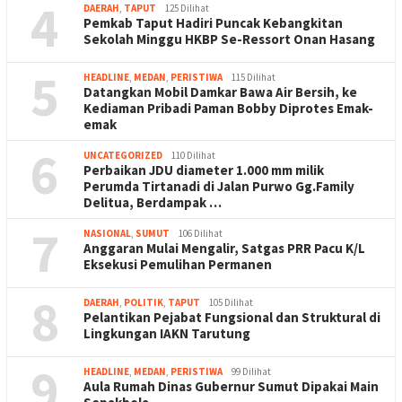
4
DAERAH
,
TAPUT
125 Dilihat
Pemkab Taput Hadiri Puncak Kebangkitan
Sekolah Minggu HKBP Se-Ressort Onan Hasang
5
HEADLINE
,
MEDAN
,
PERISTIWA
115 Dilihat
Datangkan Mobil Damkar Bawa Air Bersih, ke
Kediaman Pribadi Paman Bobby Diprotes Emak-
emak
6
UNCATEGORIZED
110 Dilihat
Perbaikan JDU diameter 1.000 mm milik
Perumda Tirtanadi di Jalan Purwo Gg.Family
Delitua, Berdampak …
7
NASIONAL
,
SUMUT
106 Dilihat
Anggaran Mulai Mengalir, Satgas PRR Pacu K/L
Eksekusi Pemulihan Permanen
8
DAERAH
,
POLITIK
,
TAPUT
105 Dilihat
Pelantikan Pejabat Fungsional dan Struktural di
Lingkungan IAKN Tarutung
9
HEADLINE
,
MEDAN
,
PERISTIWA
99 Dilihat
Aula Rumah Dinas Gubernur Sumut Dipakai Main