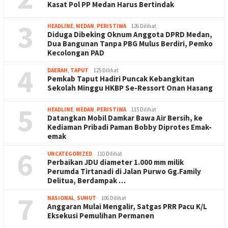
Kasat Pol PP Medan Harus Bertindak
3
HEADLINE
,
MEDAN
,
PERISTIWA
126 Dilihat
Diduga Dibeking Oknum Anggota DPRD Medan,
Dua Bangunan Tanpa PBG Mulus Berdiri, Pemko
Kecolongan PAD
4
DAERAH
,
TAPUT
125 Dilihat
Pemkab Taput Hadiri Puncak Kebangkitan
Sekolah Minggu HKBP Se-Ressort Onan Hasang
5
HEADLINE
,
MEDAN
,
PERISTIWA
115 Dilihat
Datangkan Mobil Damkar Bawa Air Bersih, ke
Kediaman Pribadi Paman Bobby Diprotes Emak-
emak
6
UNCATEGORIZED
110 Dilihat
Perbaikan JDU diameter 1.000 mm milik
Perumda Tirtanadi di Jalan Purwo Gg.Family
Delitua, Berdampak …
7
NASIONAL
,
SUMUT
106 Dilihat
Anggaran Mulai Mengalir, Satgas PRR Pacu K/L
Eksekusi Pemulihan Permanen