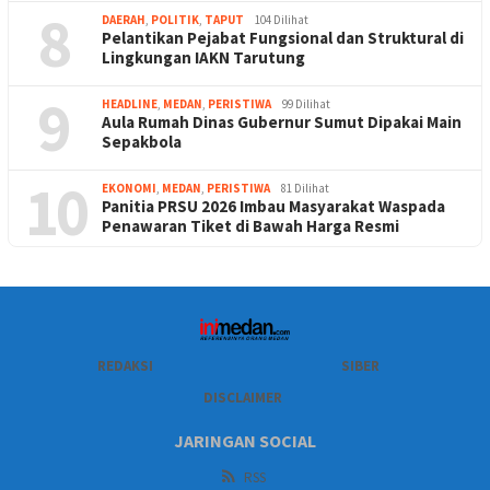
8
DAERAH
,
POLITIK
,
TAPUT
104 Dilihat
Pelantikan Pejabat Fungsional dan Struktural di
Lingkungan IAKN Tarutung
9
HEADLINE
,
MEDAN
,
PERISTIWA
99 Dilihat
Aula Rumah Dinas Gubernur Sumut Dipakai Main
Sepakbola
10
EKONOMI
,
MEDAN
,
PERISTIWA
81 Dilihat
Panitia PRSU 2026 Imbau Masyarakat Waspada
Penawaran Tiket di Bawah Harga Resmi
REDAKSI
SIBER
DISCLAIMER
JARINGAN SOCIAL
RSS