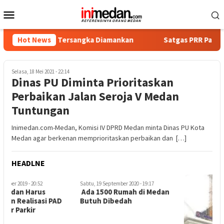
Loncat
Menu
ke
Mobile
konten
a, Empat Tersangka Diamankan
Hot News
Satgas PRR Pacu Realisasi
Selasa, 18 Mei 2021 - 22:14
Dinas PU Diminta Prioritaskan
Perbaikan Jalan Seroja V Medan
Tuntungan
Inimedan.com-Medan, Komisi IV DPRD Medan minta Dinas PU Kota
Medan agar berkenan memprioritaskan perbaikan dan […]
HEADLNE
Sabtu, 19 September 2020 - 19:17
R
Ada 1500 Rumah di Medan
D
Butuh Dibedah
T
d