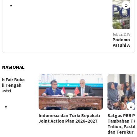
«
»
Selasa, 11 Februari 2020 - 21:44
Podomoro City Deli Harus
Patuhi Aturan
NASIONAL
«
»
Indonesia dan Turki Sepakati
Satgas PRR Pacu Realisasi
Joint Action Plan 2026–2027
Tambahan TKD Aceh Rp1,65
Triliun, Pastikan Transparan
dan Terukur