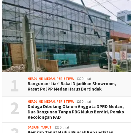
1
HEADLINE
,
MEDAN
,
PERISTIWA
130 Dilihat
Bangunan ‘Liar’ Bakal Dijadikan Showroom,
Kasat Pol PP Medan Harus Bertindak
2
HEADLINE
,
MEDAN
,
PERISTIWA
129 Dilihat
Diduga Dibeking Oknum Anggota DPRD Medan,
Dua Bangunan Tanpa PBG Mulus Berdiri, Pemko
Kecolongan PAD
DAERAH
,
TAPUT
126 Dilihat
Pemkab Taput Hadiri Puncak Kebangkitan