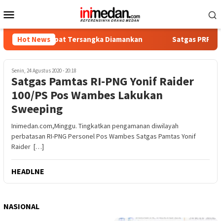
Loncat
Menu
ke
Mobile
konten
ika, Empat Tersangka Diamankan
Hot News
Satgas PRR Pacu Realis
Senin, 24 Agustus 2020 - 20:18
Satgas Pamtas RI-PNG Yonif Raider
100/PS Pos Wambes Lakukan
Sweeping
Inimedan.com,Minggu. Tingkatkan pengamanan diwilayah
perbatasan RI-PNG Personel Pos Wambes Satgas Pamtas Yonif
Raider […]
HEADLNE
NASIONAL