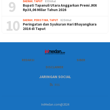
9
DAERAH
,
TAPUT
83 Dilihat
Bupati Tapanuli Utara Anggarkan Premi JKN
Rp38,06 Miliar Tahun 2026
10
DAERAH
,
PERISTIWA
,
TAPUT
82 Dilihat
Peringatan dan Syukuran Hari Bhayangkara
2016 di Taput
REDAKSI
SIBER
DISCLAIMER
JARINGAN SOCIAL
RSS
IniMedan.com@2024