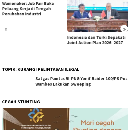
«
»
Indonesia dan Turki Sepakati
Satgas PRR Pacu Realisasi
Joint Action Plan 2026–2027
Tambahan TKD Aceh Rp1,65
Triliun, Pastikan Transparan
dan Terukur
TOPIK:
KURANGI PELINTASAN ILEGAL
Satgas Pamtas RI-PNG Yonif Raider 100/PS Pos
Wambes Lakukan Sweeping
CEGAH STUNTING