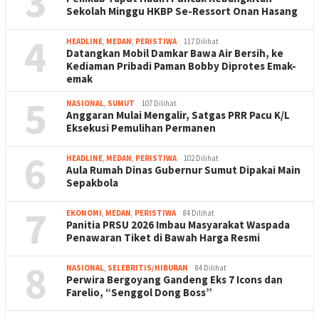
3
Sekolah Minggu HKBP Se-Ressort Onan Hasang
4
HEADLINE
,
MEDAN
,
PERISTIWA
117 Dilihat
Datangkan Mobil Damkar Bawa Air Bersih, ke
Kediaman Pribadi Paman Bobby Diprotes Emak-
emak
5
NASIONAL
,
SUMUT
107 Dilihat
Anggaran Mulai Mengalir, Satgas PRR Pacu K/L
Eksekusi Pemulihan Permanen
6
HEADLINE
,
MEDAN
,
PERISTIWA
102 Dilihat
Aula Rumah Dinas Gubernur Sumut Dipakai Main
Sepakbola
7
EKONOMI
,
MEDAN
,
PERISTIWA
84 Dilihat
Panitia PRSU 2026 Imbau Masyarakat Waspada
Penawaran Tiket di Bawah Harga Resmi
8
NASIONAL
,
SELEBRITIS/HIBURAN
84 Dilihat
Perwira Bergoyang Gandeng Eks 7 Icons dan
Farelio, “Senggol Dong Boss”