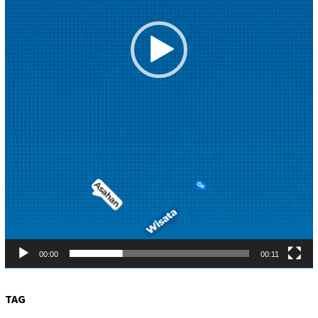
00:00
00:11
TAG