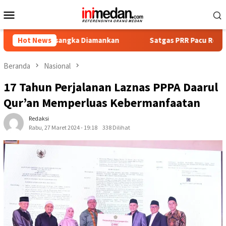
Loncat
Menu
ke
Mobile
konten
rsangka Diamankan
Hot News
Satgas PRR Pacu Realisasi Tambahan T
Beranda
Nasional
17 Tahun Perjalanan Laznas PPPA Daarul
Qur’an Memperluas Kebermanfaatan
Redaksi
Rabu, 27 Maret 2024 - 19:18
338 Dilihat