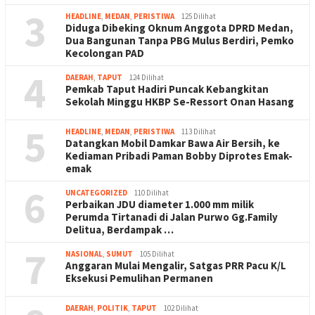
3
HEADLINE
,
MEDAN
,
PERISTIWA
125 Dilihat
Diduga Dibeking Oknum Anggota DPRD Medan,
Dua Bangunan Tanpa PBG Mulus Berdiri, Pemko
Kecolongan PAD
4
DAERAH
,
TAPUT
124 Dilihat
Pemkab Taput Hadiri Puncak Kebangkitan
Sekolah Minggu HKBP Se-Ressort Onan Hasang
5
HEADLINE
,
MEDAN
,
PERISTIWA
113 Dilihat
Datangkan Mobil Damkar Bawa Air Bersih, ke
Kediaman Pribadi Paman Bobby Diprotes Emak-
emak
6
UNCATEGORIZED
110 Dilihat
Perbaikan JDU diameter 1.000 mm milik
Perumda Tirtanadi di Jalan Purwo Gg.Family
Delitua, Berdampak …
7
NASIONAL
,
SUMUT
105 Dilihat
Anggaran Mulai Mengalir, Satgas PRR Pacu K/L
Eksekusi Pemulihan Permanen
DAERAH
,
POLITIK
,
TAPUT
102 Dilihat