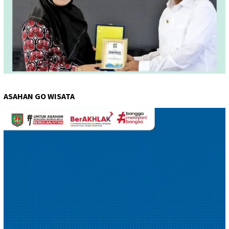
ASAHAN GO WISATA
Pemutar
Video