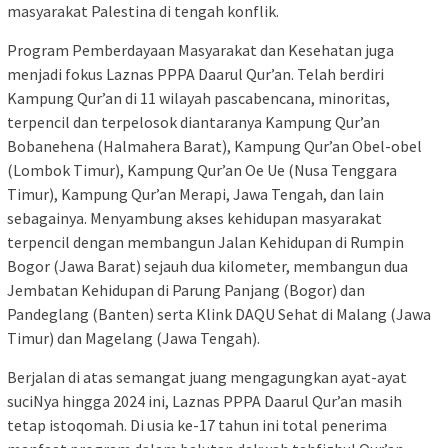
masyarakat Palestina di tengah konflik.
Program Pemberdayaan Masyarakat dan Kesehatan juga
menjadi fokus Laznas PPPA Daarul Qur’an. Telah berdiri
Kampung Qur’an di 11 wilayah pascabencana, minoritas,
terpencil dan terpelosok diantaranya Kampung Qur’an
Bobanehena (Halmahera Barat), Kampung Qur’an Obel-obel
(Lombok Timur), Kampung Qur’an Oe Ue (Nusa Tenggara
Timur), Kampung Qur’an Merapi, Jawa Tengah, dan lain
sebagainya. Menyambung akses kehidupan masyarakat
terpencil dengan membangun Jalan Kehidupan di Rumpin
Bogor (Jawa Barat) sejauh dua kilometer, membangun dua
Jembatan Kehidupan di Parung Panjang (Bogor) dan
Pandeglang (Banten) serta Klink DAQU Sehat di Malang (Jawa
Timur) dan Magelang (Jawa Tengah).
Berjalan di atas semangat juang mengagungkan ayat-ayat
suciNya hingga 2024 ini, Laznas PPPA Daarul Qur’an masih
tetap istoqomah. Di usia ke-17 tahun ini total penerima