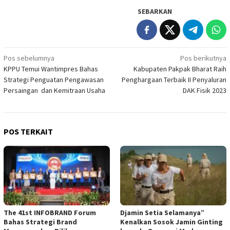
SEBARKAN
Navigasi
Pos sebelumnya
Pos berikutnya
KPPU Temui Wantimpres Bahas
Kabupaten Pakpak Bharat Raih
pos
Strategi Penguatan Pengawasan
Penghargaan Terbaik II Penyaluran
Persaingan dan Kemitraan Usaha
DAK Fisik 2023
POS TERKAIT
The 41st INFOBRAND Forum
Djamin Setia Selamanya”
Bahas Strategi Brand
Kenalkan Sosok Jamin Ginting