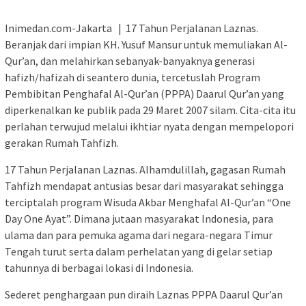
Inimedan.com-Jakarta | 17 Tahun Perjalanan Laznas.
Beranjak dari impian KH. Yusuf Mansur untuk memuliakan Al-
Qur’an, dan melahirkan sebanyak-banyaknya generasi
hafizh/hafizah di seantero dunia, tercetuslah Program
Pembibitan Penghafal Al-Qur’an (PPPA) Daarul Qur’an yang
diperkenalkan ke publik pada 29 Maret 2007 silam. Cita-cita itu
perlahan terwujud melalui ikhtiar nyata dengan mempelopori
gerakan Rumah Tahfizh.
17 Tahun Perjalanan Laznas. Alhamdulillah, gagasan Rumah
Tahfizh mendapat antusias besar dari masyarakat sehingga
terciptalah program Wisuda Akbar Menghafal Al-Qur’an “One
Day One Ayat”. Dimana jutaan masyarakat Indonesia, para
ulama dan para pemuka agama dari negara-negara Timur
Tengah turut serta dalam perhelatan yang di gelar setiap
tahunnya di berbagai lokasi di Indonesia.
Sederet penghargaan pun diraih Laznas PPPA Daarul Qur’an