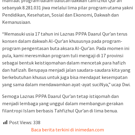
manfaat program dalam balutan dakwah tahfizhul Qur’an
sebanyak 8.281.031 jiwa melalui lima pilar program utama yakni
Pendidikan, Kesehatan, Sosial dan Ekonomi, Dakwah dan
Kemanusiaan.
“Memasuki usia 17 tahun ini Laznas PPPA Daarul Qur’an terus
konsen dalam dakwah Al-Qur’an khususnya pada program-
program pengentasan buta aksara Al-Qur’an. Pada momen ini
pula, kami meresmikan program tuli mengaji di 17 provinsi
sebagai bentuk keistiqomahan dalam mencetak para hafizh
dan hafizah. Berupaya menjadi jalan saudara-saudara kita yang
berkebutuhan khusus untuk juga bisa mendapat kesempatan
yang sama dalam mendawamkan ayat-ayat suciNya,” ucap Dwi.
Semoga Laznas PPPA Daarul Qur’an tetap istiqomah dan
menjadi lembaga yang unggul dalam membangun gerakan
filantropi Islam berbasis Tahfizhul Qur’an di lima benua.
Post Views:
338
Baca berita terkini di inimedan.com