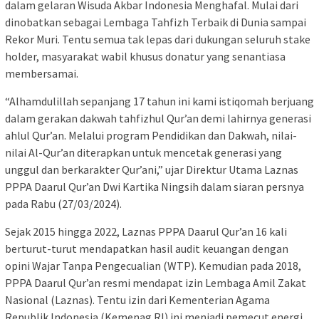
dalam gelaran Wisuda Akbar Indonesia Menghafal. Mulai dari
dinobatkan sebagai Lembaga Tahfizh Terbaik di Dunia sampai
Rekor Muri. Tentu semua tak lepas dari dukungan seluruh stake
holder, masyarakat wabil khusus donatur yang senantiasa
membersamai.
“Alhamdulillah sepanjang 17 tahun ini kami istiqomah berjuang
dalam gerakan dakwah tahfizhul Qur’an demi lahirnya generasi
ahlul Qur’an. Melalui program Pendidikan dan Dakwah, nilai-
nilai Al-Qur’an diterapkan untuk mencetak generasi yang
unggul dan berkarakter Qur’ani,” ujar Direktur Utama Laznas
PPPA Daarul Qur’an Dwi Kartika Ningsih dalam siaran persnya
pada Rabu (27/03/2024).
Sejak 2015 hingga 2022, Laznas PPPA Daarul Qur’an 16 kali
berturut-turut mendapatkan hasil audit keuangan dengan
opini Wajar Tanpa Pengecualian (WTP). Kemudian pada 2018,
PPPA Daarul Qur’an resmi mendapat izin Lembaga Amil Zakat
Nasional (Laznas). Tentu izin dari Kementerian Agama
Republik Indonesia (Kemenag RI) ini menjadi pemecut energi