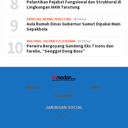
8
Pelantikan Pejabat Fungsional dan Struktural di
Lingkungan IAKN Tarutung
9
HEADLINE
,
MEDAN
,
PERISTIWA
96 Dilihat
Aula Rumah Dinas Gubernur Sumut Dipakai Main
Sepakbola
10
NASIONAL
,
SELEBRITIS/HIBURAN
81 Dilihat
Perwira Bergoyang Gandeng Eks 7 Icons dan
Farelio, “Senggol Dong Boss”
REDAKSI
SIBER
DISCLAIMER
JARINGAN SOCIAL
RSS