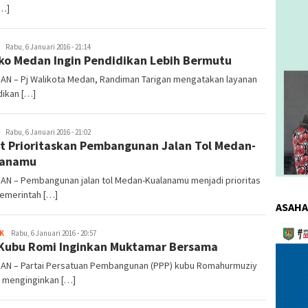
[…]
redaksi
Rabu, 6 Januari 2016 - 21:14
o Medan Ingin Pendidikan Lebih Bermutu
DAN – Pj Walikota Medan, Randiman Tarigan mengatakan layanan
dikan […]
redaksi
Rabu, 6 Januari 2016 - 21:02
t Prioritaskan Pembangunan Jalan Tol Medan-
lanamu
AN – Pembangunan jalan tol Medan-Kualanamu menjadi prioritas
pemerintah […]
ASAHA
Pemuta
K
redaksi
Rabu, 6 Januari 2016 - 20:57
Video
Kubu Romi Inginkan Muktamar Bersama
DAN – Partai Persatuan Pembangunan (PPP) kubu Romahurmuziy
) menginginkan […]