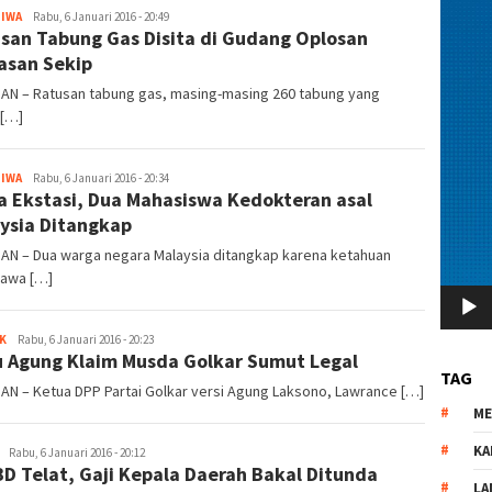
TIWA
redaksi
Rabu, 6 Januari 2016 - 20:49
san Tabung Gas Disita di Gudang Oplosan
san Sekip
DAN – Ratusan tabung gas, masing-masing 260 tabung yang
 […]
TIWA
redaksi
Rabu, 6 Januari 2016 - 20:34
 Ekstasi, Dua Mahasiswa Kedokteran asal
ysia Ditangkap
DAN – Dua warga negara Malaysia ditangkap karena ketahuan
awa […]
K
redaksi
Rabu, 6 Januari 2016 - 20:23
 Agung Klaim Musda Golkar Sumut Legal
TAG
AN – Ketua DPP Partai Golkar versi Agung Laksono, Lawrance […]
M
KA
redaksi
Rabu, 6 Januari 2016 - 20:12
D Telat, Gaji Kepala Daerah Bakal Ditunda
LA