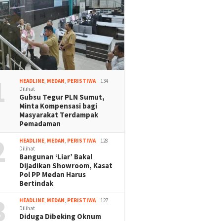
1
HEADLINE
,
MEDAN
,
PERISTIWA
134
Dilihat
Gubsu Tegur PLN Sumut,
Minta Kompensasi bagi
Masyarakat Terdampak
Pemadaman
2
HEADLINE
,
MEDAN
,
PERISTIWA
128
Dilihat
Bangunan ‘Liar’ Bakal
Dijadikan Showroom, Kasat
Pol PP Medan Harus
Bertindak
3
HEADLINE
,
MEDAN
,
PERISTIWA
127
Dilihat
Diduga Dibeking Oknum