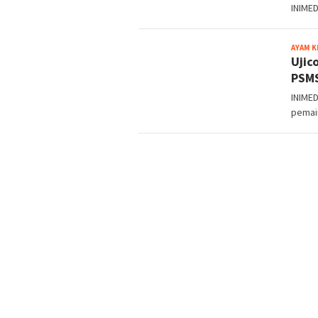
INIMED
AYAM 
Ujic
PSM
INIME
pemai