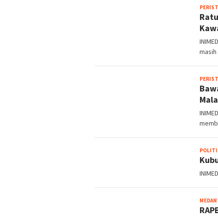
PERIS
Ratu
Kawa
INIME
masih
PERIS
Bawa
Mala
INIME
memb
POLITI
Kubu
INIMED
MEDAN
RAPB