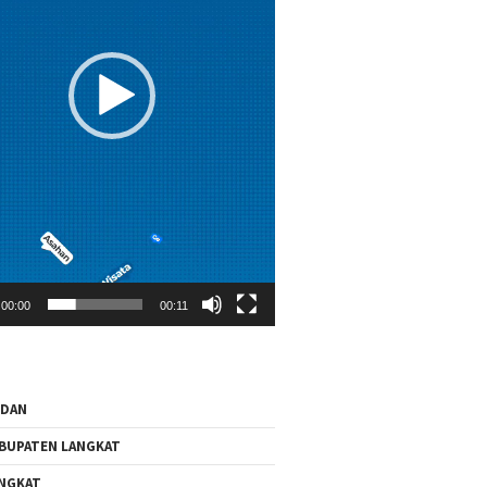
00:00
00:11
EDAN
BUPATEN LANGKAT
NGKAT