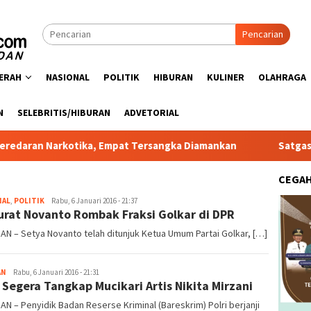
Pencarian
ERAH
NASIONAL
POLITIK
HIBURAN
KULINER
OLAHRAGA
N
SELEBRITIS/HIBURAN
ADVETORIAL
rkotika, Empat Tersangka Diamankan
Satgas PRR Pacu Rea
CEGA
NAL
,
POLITIK
redaksi
Rabu, 6 Januari 2016 - 21:37
Surat Novanto Rombak Fraksi Golkar di DPR
AN – Setya Novanto telah ditunjuk Ketua Umum Partai Golkar, […]
AN
redaksi
Rabu, 6 Januari 2016 - 21:31
i Segera Tangkap Mucikari Artis Nikita Mirzani
AN – Penyidik Badan Reserse Kriminal (Bareskrim) Polri berjanji