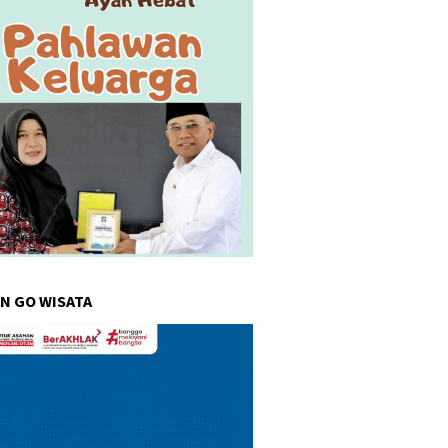
N GO WISATA
r