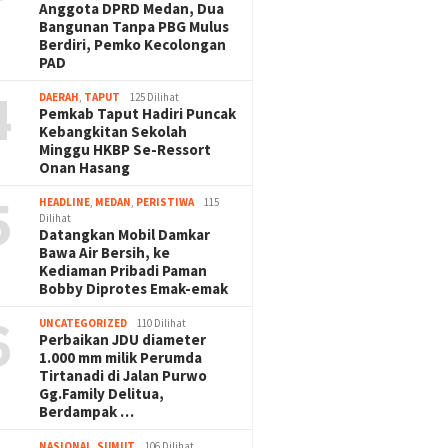
Anggota DPRD Medan, Dua
Bangunan Tanpa PBG Mulus
Berdiri, Pemko Kecolongan
PAD
4
DAERAH
,
TAPUT
125 Dilihat
Pemkab Taput Hadiri Puncak
Kebangkitan Sekolah
Minggu HKBP Se-Ressort
Onan Hasang
5
HEADLINE
,
MEDAN
,
PERISTIWA
115
Dilihat
Datangkan Mobil Damkar
Bawa Air Bersih, ke
Kediaman Pribadi Paman
Bobby Diprotes Emak-emak
6
UNCATEGORIZED
110 Dilihat
Perbaikan JDU diameter
1.000 mm milik Perumda
Tirtanadi di Jalan Purwo
Gg.Family Delitua,
Berdampak …
NASIONAL
,
SUMUT
106 Dilihat