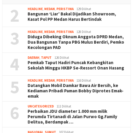
2
HEADLINE
,
MEDAN
,
PERISTIWA
129 Dilihat
Bangunan ‘Liar’ Bakal Dijadikan Showroom,
Kasat Pol PP Medan Harus Bertindak
3
HEADLINE
,
MEDAN
,
PERISTIWA
128 Dilihat
Diduga Dibeking Oknum Anggota DPRD Medan,
Dua Bangunan Tanpa PBG Mulus Berdiri, Pemko
Kecolongan PAD
4
DAERAH
,
TAPUT
126 Dilihat
Pemkab Taput Hadiri Puncak Kebangkitan
Sekolah Minggu HKBP Se-Ressort Onan Hasang
5
HEADLINE
,
MEDAN
,
PERISTIWA
116 Dilihat
Datangkan Mobil Damkar Bawa Air Bersih, ke
Kediaman Pribadi Paman Bobby Diprotes Emak-
emak
6
UNCATEGORIZED
111 Dilihat
Perbaikan JDU diameter 1.000 mm milik
Perumda Tirtanadi di Jalan Purwo Gg.Family
Delitua, Berdampak …
NASIONAL
,
SUMUT
107 Dilihat