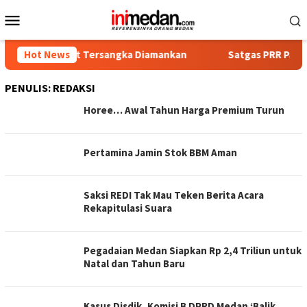
Loncat
Menu
ke
Mobile
konten
, Empat Tersangka Diamankan
Hot News
Satgas PRR Pacu Realisasi
PENULIS:
REDAKSI
Horee… Awal Tahun Harga Premium Turun
Pertamina Jamin Stok BBM Aman
Saksi REDI Tak Mau Teken Berita Acara
Rekapitulasi Suara
Pegadaian Medan Siapkan Rp 2,4 Triliun untuk
Natal dan Tahun Baru
Kasus Disdik, Komisi B DPRD Medan ‘Balik