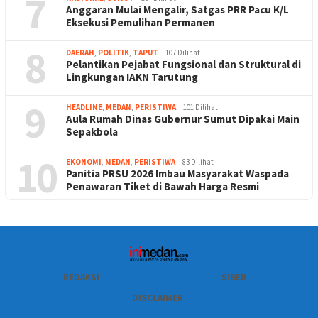
7
Anggaran Mulai Mengalir, Satgas PRR Pacu K/L
Eksekusi Pemulihan Permanen
8
DAERAH
,
POLITIK
,
TAPUT
107 Dilihat
Pelantikan Pejabat Fungsional dan Struktural di
Lingkungan IAKN Tarutung
9
HEADLINE
,
MEDAN
,
PERISTIWA
101 Dilihat
Aula Rumah Dinas Gubernur Sumut Dipakai Main
Sepakbola
10
EKONOMI
,
MEDAN
,
PERISTIWA
83 Dilihat
Panitia PRSU 2026 Imbau Masyarakat Waspada
Penawaran Tiket di Bawah Harga Resmi
REDAKSI
SIBER
DISCLAIMER