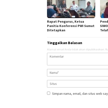
Rapat Pengurus, Ketua
Pend
Panitia Konferensi PWI Sumut
SIWO
Ditetapkan
Tela
Tinggalkan Balasan
Alamat email Anda tidak akan dipublikasikan.
Ru
Simpan nama, email, dan situs web say