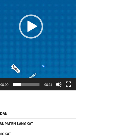
00:00
00:11
EDAN
BUPATEN LANGKAT
NGKAT