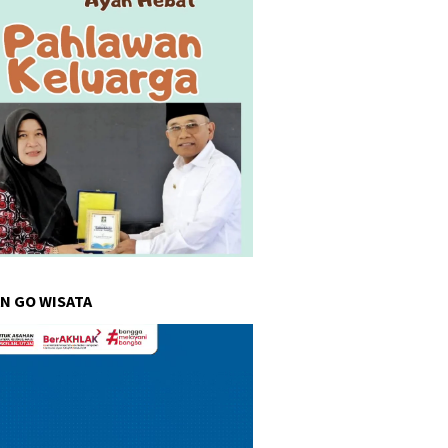
N GO WISATA
r