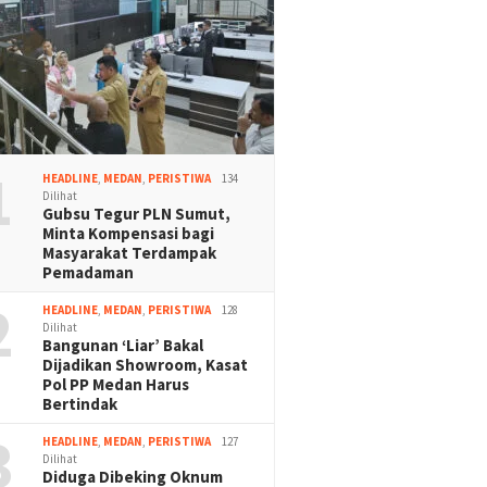
1
HEADLINE
,
MEDAN
,
PERISTIWA
134
Dilihat
Gubsu Tegur PLN Sumut,
Minta Kompensasi bagi
Masyarakat Terdampak
Pemadaman
2
HEADLINE
,
MEDAN
,
PERISTIWA
128
Dilihat
Bangunan ‘Liar’ Bakal
Dijadikan Showroom, Kasat
Pol PP Medan Harus
Bertindak
3
HEADLINE
,
MEDAN
,
PERISTIWA
127
Dilihat
Diduga Dibeking Oknum