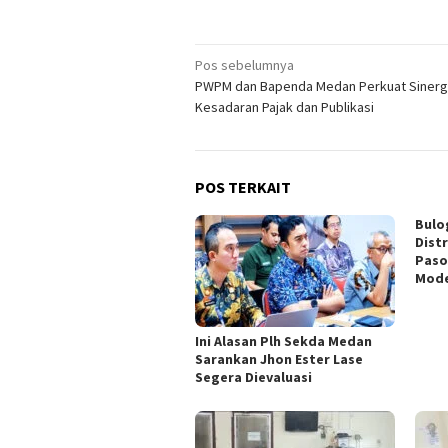
Navigasi
Pos sebelumnya
PWPM dan Bapenda Medan Perkuat Sinerg
pos
Kesadaran Pajak dan Publikasi
POS TERKAIT
Bulo
Dist
Paso
Mod
Ini Alasan Plh Sekda Medan
Sarankan Jhon Ester Lase
Segera Dievaluasi