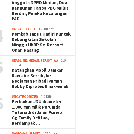
Anggota DPRD Medan, Dua
Bangunan Tanpa PBG Mulus
Berdiri, Pemko Kecolongan
PAD
4
DAERAH
,
TAPUT
125 Dilihat
Pemkab Taput Hadiri Puncak
Kebangkitan Sekolah
Minggu HKBP Se-Ressort
Onan Hasang
5
HEADLINE
,
MEDAN
,
PERISTIWA
116
Dilihat
Datangkan Mobil Damkar
Bawa Air Bersih, ke
Kediaman Pribadi Paman
Bobby Diprotes Emak-emak
6
UNCATEGORIZED
110 Dilihat
Perbaikan JDU diameter
1.000 mm milik Perumda
Tirtanadi di Jalan Purwo
Gg.Family Delitua,
Berdampak …
NASIONAL
,
SUMUT
107 Dilihat