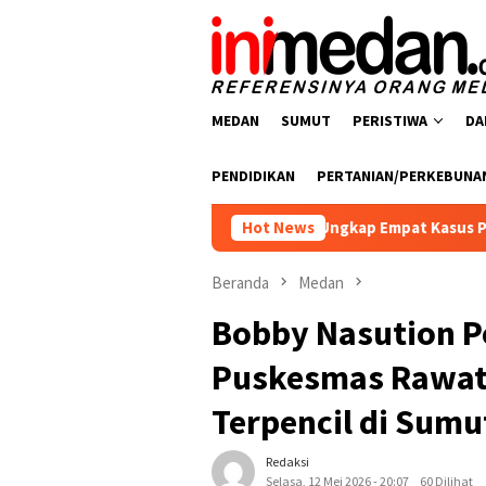
Loncat
ke
konten
MEDAN
SUMUT
PERISTIWA
DA
PENDIDIKAN
PERTANIAN/PERKEBUNA
arkoba Polres Batu Bara Ungkap Empat Kasus Peredaran Narkoti
Hot News
Beranda
Medan
Bobby Nasution P
Puskesmas Rawat 
Terpencil di Sumu
Redaksi
Selasa, 12 Mei 2026 - 20:07
60 Dilihat