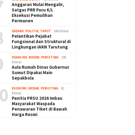
7
Anggaran Mulai Mengalir,
Satgas PRR Pacu K/L
Eksekusi Pemulihan
Permanen
8
DAERAH
,
POLITIK
,
TAPUT
106 Dilihat
Pelantikan Pejabat
Fungsional dan Struktural di
Lingkungan IAKN Tarutung
9
HEADLINE
,
MEDAN
,
PERISTIWA
100
Dilihat
Aula Rumah Dinas Gubernur
Sumut Dipakai Main
Sepakbola
0
EKONOMI
,
MEDAN
,
PERISTIWA
82
Dilihat
Panitia PRSU 2026 Imbau
Masyarakat Waspada
Penawaran Tiket di Bawah
Harga Resmi