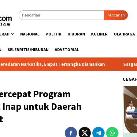
Pencarian
ERAH
NASIONAL
POLITIK
HIBURAN
KULINER
OLAHRAGA
N
SELEBRITIS/HIBURAN
ADVETORIAL
ka, Empat Tersangka Diamankan
Satgas PRR Pacu Realisas
CEGA
ercepat Program
Inap untuk Daerah
t