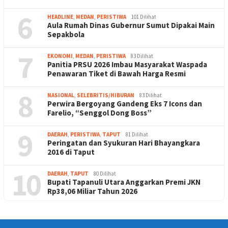
6
HEADLINE
,
MEDAN
,
PERISTIWA
101 Dilihat
Aula Rumah Dinas Gubernur Sumut Dipakai Main
Sepakbola
7
EKONOMI
,
MEDAN
,
PERISTIWA
83 Dilihat
Panitia PRSU 2026 Imbau Masyarakat Waspada
Penawaran Tiket di Bawah Harga Resmi
8
NASIONAL
,
SELEBRITIS/HIBURAN
83 Dilihat
Perwira Bergoyang Gandeng Eks 7 Icons dan
Farelio, “Senggol Dong Boss”
9
DAERAH
,
PERISTIWA
,
TAPUT
81 Dilihat
Peringatan dan Syukuran Hari Bhayangkara
2016 di Taput
10
DAERAH
,
TAPUT
80 Dilihat
Bupati Tapanuli Utara Anggarkan Premi JKN
Rp38,06 Miliar Tahun 2026