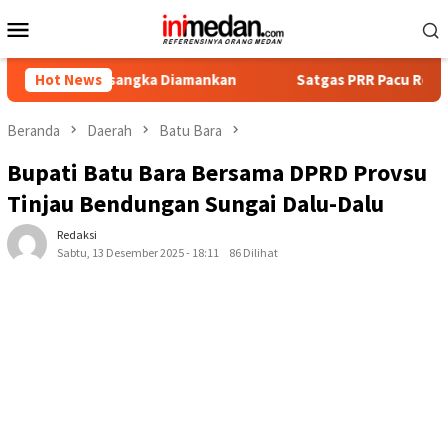
Loncat
Menu
ke
Mobile
konten
ersangka Diamankan
Hot News
Satgas PRR Pacu Realisasi Tambahan 
Beranda
Daerah
Batu Bara
Bupati Batu Bara Bersama DPRD Provsu
Tinjau Bendungan Sungai Dalu-Dalu
Redaksi
Sabtu, 13 Desember 2025 - 18:11
86 Dilihat