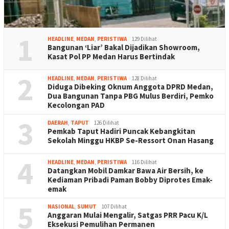
1
HEADLINE
,
MEDAN
,
PERISTIWA
129 Dilihat
Bangunan ‘Liar’ Bakal Dijadikan Showroom,
Kasat Pol PP Medan Harus Bertindak
2
HEADLINE
,
MEDAN
,
PERISTIWA
128 Dilihat
Diduga Dibeking Oknum Anggota DPRD Medan,
Dua Bangunan Tanpa PBG Mulus Berdiri, Pemko
Kecolongan PAD
3
DAERAH
,
TAPUT
126 Dilihat
Pemkab Taput Hadiri Puncak Kebangkitan
Sekolah Minggu HKBP Se-Ressort Onan Hasang
4
HEADLINE
,
MEDAN
,
PERISTIWA
116 Dilihat
Datangkan Mobil Damkar Bawa Air Bersih, ke
Kediaman Pribadi Paman Bobby Diprotes Emak-
emak
5
NASIONAL
,
SUMUT
107 Dilihat
Anggaran Mulai Mengalir, Satgas PRR Pacu K/L
Eksekusi Pemulihan Permanen