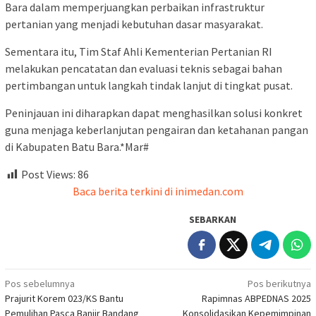
Bara dalam memperjuangkan perbaikan infrastruktur
pertanian yang menjadi kebutuhan dasar masyarakat.
Sementara itu, Tim Staf Ahli Kementerian Pertanian RI
melakukan pencatatan dan evaluasi teknis sebagai bahan
pertimbangan untuk langkah tindak lanjut di tingkat pusat.
Peninjauan ini diharapkan dapat menghasilkan solusi konkret
guna menjaga keberlanjutan pengairan dan ketahanan pangan
di Kabupaten Batu Bara.*Mar#
Post Views:
86
Baca berita terkini di inimedan.com
SEBARKAN
Navigasi
Pos sebelumnya
Pos berikutnya
Prajurit Korem 023/KS Bantu
Rapimnas ABPEDNAS 2025
pos
Pemulihan Pasca Banjir Bandang
Konsolidasikan Kepemimpinan