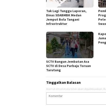
Tak Lagi Tunggu Laporan,
Pemk
Dinas SDABMBK Medan
Prog
Jemput Bola Tangani
Pete
Infrastruktur
Swa
Kapo
Juma
Peng
SCTV Bangun Jembatan Asa
SCTV di Desa Parbaju Toruan
Tarutung
Tinggalkan Balasan
Alamat email Anda tidak akan dipublikasikan.
Ru