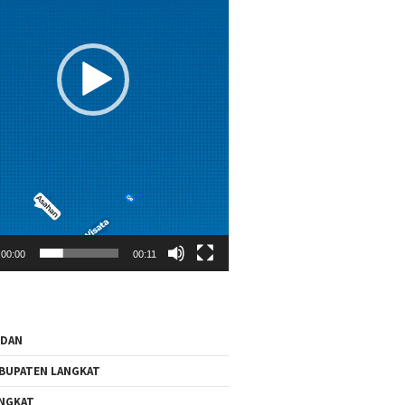
00:00
00:11
EDAN
BUPATEN LANGKAT
NGKAT