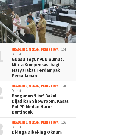
1
HEADLINE
,
MEDAN
,
PERISTIWA
134
Dilihat
Gubsu Tegur PLN Sumut,
Minta Kompensasi bagi
Masyarakat Terdampak
Pemadaman
2
HEADLINE
,
MEDAN
,
PERISTIWA
128
Dilihat
Bangunan ‘Liar’ Bakal
Dijadikan Showroom, Kasat
Pol PP Medan Harus
Bertindak
3
HEADLINE
,
MEDAN
,
PERISTIWA
126
Dilihat
Diduga Dibeking Oknum