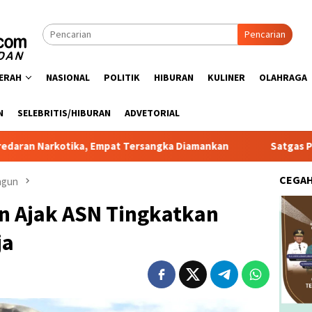
Pencarian
ERAH
NASIONAL
POLITIK
HIBURAN
KULINER
OLAHRAGA
N
SELEBRITIS/HIBURAN
ADVETORIAL
ka, Empat Tersangka Diamankan
Satgas PRR Pacu Realisas
CEGA
ungun
n Ajak ASN Tingkatkan
ja