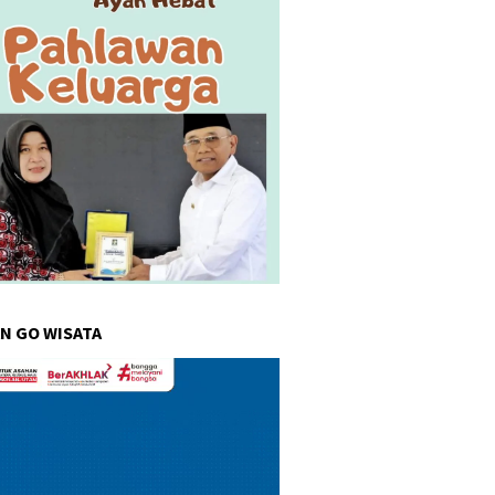
N GO WISATA
r