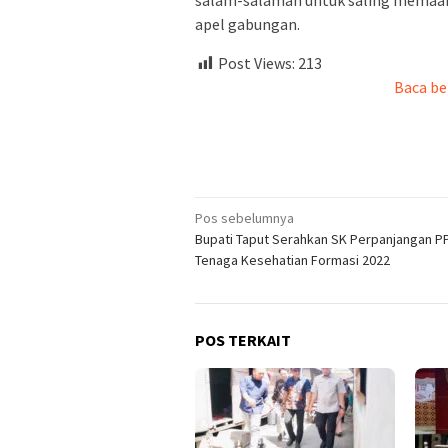
salam-salaman untuk saling memaaf
apel gabungan.
Post Views:
213
Baca be
Navigasi
Pos sebelumnya
Bupati Taput Serahkan SK Perpanjangan P
pos
Tenaga Kesehatian Formasi 2022
POS TERKAIT