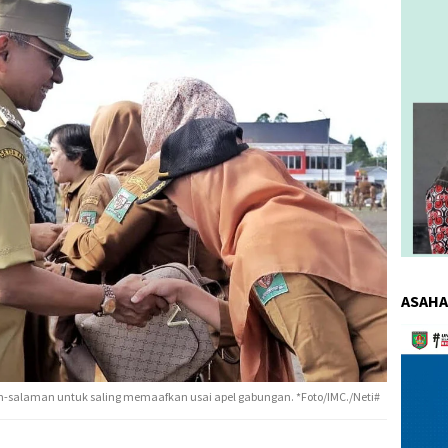
ASAHA
Pemuta
Video
-salaman untuk saling memaafkan usai apel gabungan. *Foto/IMC./Neti#