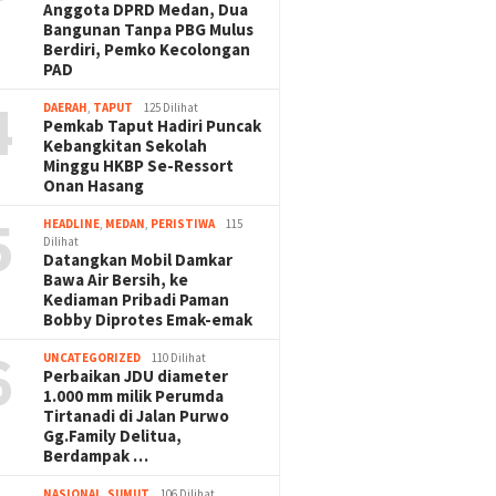
Anggota DPRD Medan, Dua
Bangunan Tanpa PBG Mulus
Berdiri, Pemko Kecolongan
PAD
4
DAERAH
,
TAPUT
125 Dilihat
Pemkab Taput Hadiri Puncak
Kebangkitan Sekolah
Minggu HKBP Se-Ressort
Onan Hasang
5
HEADLINE
,
MEDAN
,
PERISTIWA
115
Dilihat
Datangkan Mobil Damkar
Bawa Air Bersih, ke
Kediaman Pribadi Paman
Bobby Diprotes Emak-emak
6
UNCATEGORIZED
110 Dilihat
Perbaikan JDU diameter
1.000 mm milik Perumda
Tirtanadi di Jalan Purwo
Gg.Family Delitua,
Berdampak …
NASIONAL
,
SUMUT
106 Dilihat