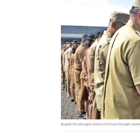
Bupati Simalungun Anton Achmad Saragih salam