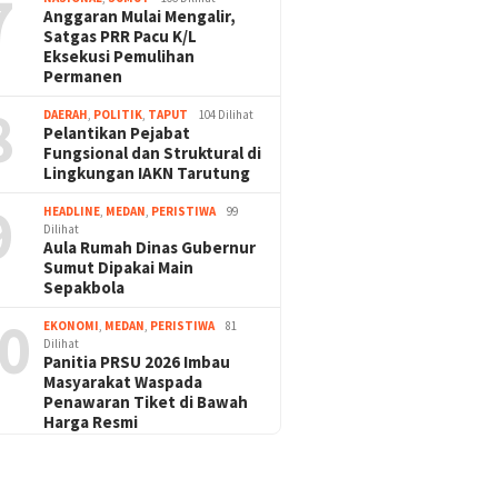
7
Anggaran Mulai Mengalir,
Satgas PRR Pacu K/L
Eksekusi Pemulihan
Permanen
8
DAERAH
,
POLITIK
,
TAPUT
104 Dilihat
Pelantikan Pejabat
Fungsional dan Struktural di
Lingkungan IAKN Tarutung
9
HEADLINE
,
MEDAN
,
PERISTIWA
99
Dilihat
Aula Rumah Dinas Gubernur
Sumut Dipakai Main
Sepakbola
0
EKONOMI
,
MEDAN
,
PERISTIWA
81
Dilihat
Panitia PRSU 2026 Imbau
Masyarakat Waspada
Penawaran Tiket di Bawah
Harga Resmi