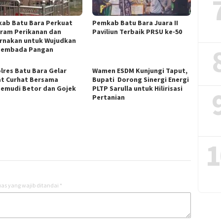
ab Batu Bara Perkuat
Pemkab Batu Bara Juara II
ram Perikanan dan
Paviliun Terbaik PRSU ke-50
rnakan untuk Wujudkan
sembada Pangan
lres Batu Bara Gelar
Wamen ESDM Kunjungi Taput,
t Curhat Bersama
Bupati Dorong Sinergi Energi
emudi Betor dan Gojek
PLTP Sarulla untuk Hilirisasi
Pertanian
1
as yang wajib ditandai
*