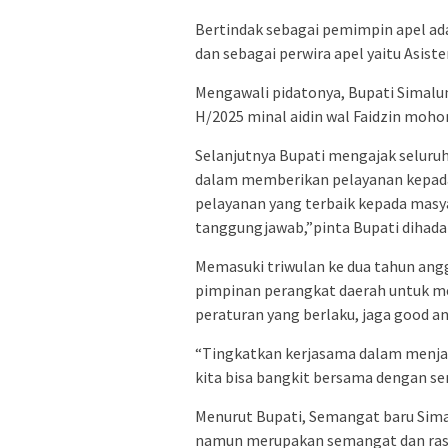
Bertindak sebagai pemimpin apel a
dan sebagai perwira apel yaitu Asist
Mengawali pidatonya, Bupati Simalun
H/2025 minal aidin wal Faidzin mohon
Selanjutnya Bupati mengajak selur
dalam memberikan pelayanan kepada 
pelayanan yang terbaik kepada masyar
tanggungjawab,”pinta Bupati dihada
Memasuki triwulan ke dua tahun ang
pimpinan perangkat daerah untuk m
peraturan yang berlaku, jaga good a
“Tingkatkan kerjasama dalam menjal
kita bisa bangkit bersama dengan s
Menurut Bupati, Semangat baru Sima
namun merupakan semangat dan ras