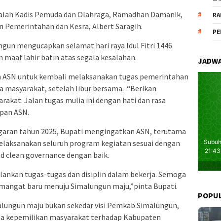
dalah Kadis Pemuda dan Olahraga, Ramadhan Damanik,
RA
en Pemerintahan dan Kesra, Albert Saragih.
PE
gun mengucapkan selamat hari raya Idul Fitri 1446
 maaf lahir batin atas segala kesalahan.
JADWA
uh ASN untuk kembali melaksanakan tugas pemerintahan
masyarakat, setelah libur bersama. “Berikan
akat. Jalan tugas mulia ini dengan hati dan rasa
pan ASN.
garan tahun 2025, Bupati mengingatkan ASN, terutama
elaksanakan seluruh program kegiatan sesuai dengan
nd clean governance dengan baik.
ankan tugas-tugas dan disiplin dalam bekerja. Semoga
emangat baru menuju Simalungun maju,”pinta Bupati.
POPU
lungun maju bukan sekedar visi Pemkab Simalungun,
a kepemilikan masyarakat terhadap Kabupaten