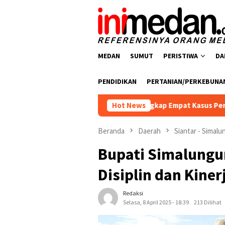
Loncat
ke
konten
MEDAN
SUMUT
PERISTIWA
DA
PENDIDIKAN
PERTANIAN/PERKEBUNA
arkoba Polres Batu Bara Ungkap Empat Kasus Peredaran Narkoti
Hot News
Beranda
Daerah
Siantar - Simal
Bupati Simalungu
Disiplin dan Kiner
Redaksi
Selasa, 8 April 2025 - 18:39
213 Dilihat