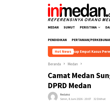
Loncat
ke
konten
MEDAN
SUMUT
PERISTIWA
DA
PENDIDIKAN
PERTANIAN/PERKEBUNA
snarkoba Polres Batu Bara Ungkap Empat Kasus Peredaran Nark
Hot News
Beranda
Medan
Camat Medan Sung
DPRD Medan
Redaksi
Senin, 8 Juni 2026 - 20:07
32 Dilihat