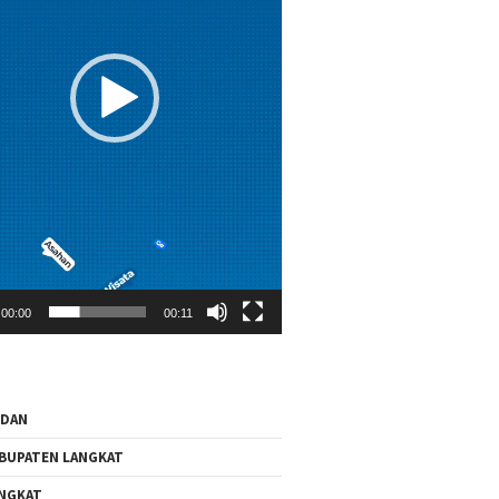
00:00
00:11
EDAN
BUPATEN LANGKAT
NGKAT