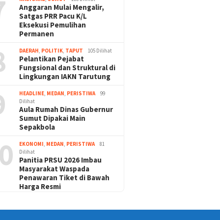
7
Anggaran Mulai Mengalir,
Satgas PRR Pacu K/L
Eksekusi Pemulihan
Permanen
8
DAERAH
,
POLITIK
,
TAPUT
105 Dilihat
Pelantikan Pejabat
Fungsional dan Struktural di
Lingkungan IAKN Tarutung
9
HEADLINE
,
MEDAN
,
PERISTIWA
99
Dilihat
Aula Rumah Dinas Gubernur
Sumut Dipakai Main
Sepakbola
0
EKONOMI
,
MEDAN
,
PERISTIWA
81
Dilihat
Panitia PRSU 2026 Imbau
Masyarakat Waspada
Penawaran Tiket di Bawah
Harga Resmi