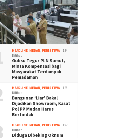
1
HEADLINE
,
MEDAN
,
PERISTIWA
134
Dilihat
Gubsu Tegur PLN Sumut,
Minta Kompensasi bagi
Masyarakat Terdampak
Pemadaman
2
HEADLINE
,
MEDAN
,
PERISTIWA
128
Dilihat
Bangunan ‘Liar’ Bakal
Dijadikan Showroom, Kasat
Pol PP Medan Harus
Bertindak
3
HEADLINE
,
MEDAN
,
PERISTIWA
127
Dilihat
Diduga Dibeking Oknum