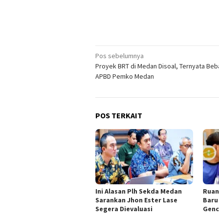
Navigasi
Pos sebelumnya
Proyek BRT di Medan Disoal, Ternyata Be
pos
APBD Pemko Medan
POS TERKAIT
Ini Alasan Plh Sekda Medan
Ruan
Sarankan Jhon Ester Lase
Baru
Segera Dievaluasi
Genc