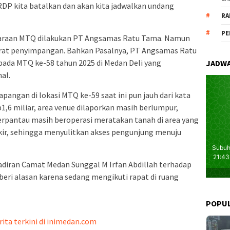
DP kita batalkan dan akan kita jadwalkan undang
RA
PE
garaan MTQ dilakukan PT Angsamas Ratu Tama. Namun
arat penyimpangan. Bahkan Pasalnya, PT Angsamas Ratu
ada MTQ ke-58 tahun 2025 di Medan Deli yang
JADWA
al.
pangan di lokasi MTQ ke-59 saat ini pun jauh dari kata
,6 miliar, area venue dilaporkan masih berlumpur,
 terpantau masih beroperasi meratakan tanah di area yang
rkir, sehingga menyulitkan akses pengunjung menuju
hadiran Camat Medan Sunggal M Irfan Abdillah terhadap
i alasan karena sedang mengikuti rapat di ruang
POPU
rita terkini di inimedan.com