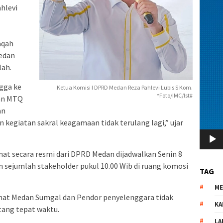
hlevi
aqah
Medan
lah.
ngga ke
Ketua Komisi I DPRD Medan Reza Pahlevi Lubis S Kom.
*Foto/IMC/Ist#
an MTQ
an
egiatan sakral keagamaan tidak terulang lagi,” ujar
t secara resmi dari DPRD Medan dijadwalkan Senin 8
 sejumlah stakeholder pukul 10.00 Wib di ruang komosi
TAG
M
at Medan Sumgal dan Pendor penyelenggara tidak
KA
tang tepat waktu.
LA