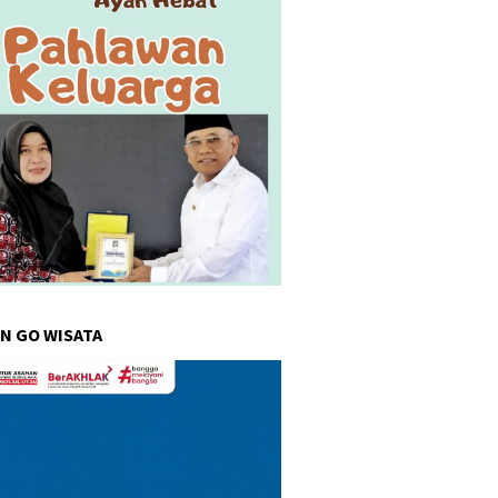
N GO WISATA
r