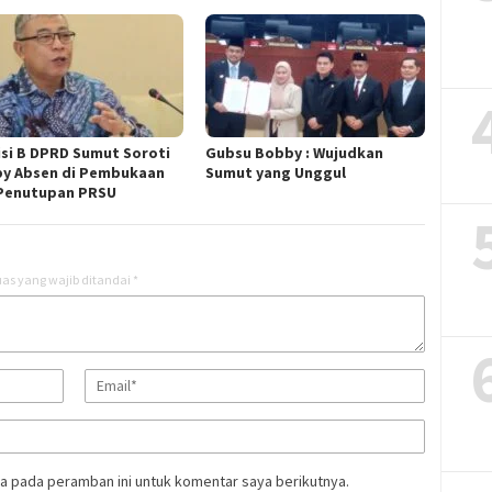
si B DPRD Sumut Soroti
Gubsu Bobby : Wujudkan
y Absen di Pembukaan
Sumut yang Unggul
Penutupan PRSU
as yang wajib ditandai
*
a pada peramban ini untuk komentar saya berikutnya.