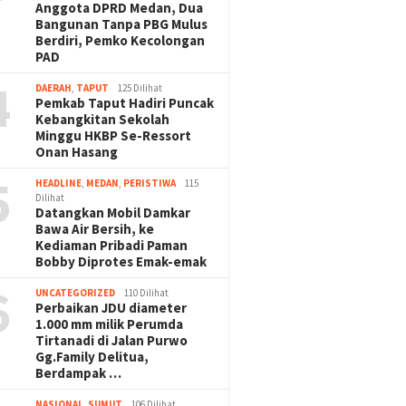
Anggota DPRD Medan, Dua
Bangunan Tanpa PBG Mulus
Berdiri, Pemko Kecolongan
PAD
4
DAERAH
,
TAPUT
125 Dilihat
Pemkab Taput Hadiri Puncak
Kebangkitan Sekolah
Minggu HKBP Se-Ressort
Onan Hasang
5
HEADLINE
,
MEDAN
,
PERISTIWA
115
Dilihat
Datangkan Mobil Damkar
Bawa Air Bersih, ke
Kediaman Pribadi Paman
Bobby Diprotes Emak-emak
6
UNCATEGORIZED
110 Dilihat
Perbaikan JDU diameter
1.000 mm milik Perumda
Tirtanadi di Jalan Purwo
Gg.Family Delitua,
Berdampak …
NASIONAL
,
SUMUT
106 Dilihat