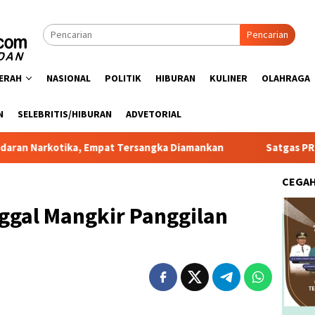
Pencarian
ERAH
NASIONAL
POLITIK
HIBURAN
KULINER
OLAHRAGA
N
SELEBRITIS/HIBURAN
ADVETORIAL
otika, Empat Tersangka Diamankan
Satgas PRR Pacu Reali
CEGA
gal Mangkir Panggilan