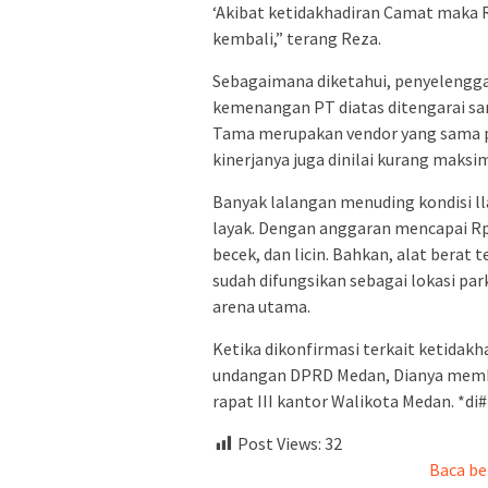
‘Akibat ketidakhadiran Camat maka R
kembali,” terang Reza.
Sebagaimana diketahui, penyeleng
kemenangan PT diatas ditengarai s
Tama merupakan vendor yang sama p
kinerjanya juga dinilai kurang maksim
Banyak lalangan menuding kondisi lla
layak. Dengan anggaran mencapai Rp1
becek, dan licin. Bahkan, alat berat
sudah difungsikan sebagai lokasi pa
arena utama.
Ketika dikonfirmasi terkait ketidak
undangan DPRD Medan, Dianya member
rapat III kantor Walikota Medan. *di#
Post Views:
32
Baca be