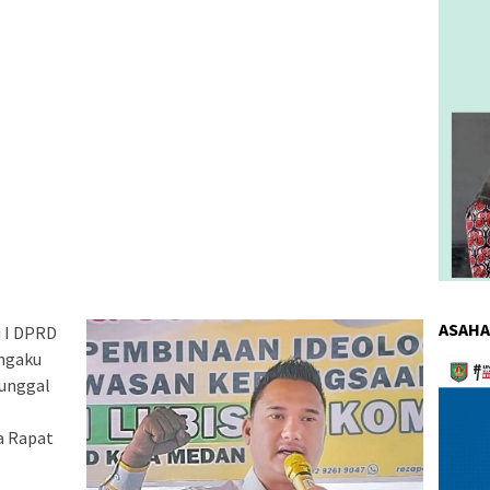
ASAHA
i I DPRD
ngaku
Pemuta
unggal
Video
a Rapat