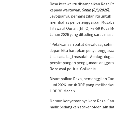
Rasa kecewa itu disampaikan Reza Pa
kepada wartawan,
Senin (8/6/2026)
.
Seyogianya, pemanggilan itu untuk
membahas penyelenggaraan Musab
Tilawatil Qur’an (MTQ) ke-59 Kota 
tahun 2026 yang dituding sarat masa
“Pelaksanaan patut dievaluasi, sehi
depan kita harapkan penyelenggara
tidak ada lagi masalah. Apalagi duga
penyimpangan penggunaan anggaran k
Reza asal politisi Golkar itu
Disampaikan Reza, pemanggilan Cama
Juni 2026 untuk RDP yang melibatkan
1 DPRD Medan.
Namun kenyataannya kata Reza, Cam
hadir. Sedangkan stakeholder lain da