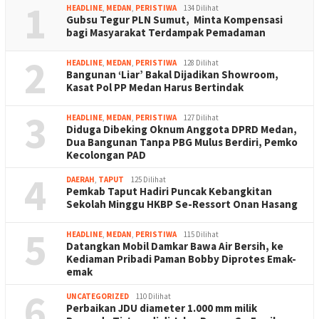
1
HEADLINE
,
MEDAN
,
PERISTIWA
134 Dilihat
Gubsu Tegur PLN Sumut, Minta Kompensasi
bagi Masyarakat Terdampak Pemadaman
2
HEADLINE
,
MEDAN
,
PERISTIWA
128 Dilihat
Bangunan ‘Liar’ Bakal Dijadikan Showroom,
Kasat Pol PP Medan Harus Bertindak
3
HEADLINE
,
MEDAN
,
PERISTIWA
127 Dilihat
Diduga Dibeking Oknum Anggota DPRD Medan,
Dua Bangunan Tanpa PBG Mulus Berdiri, Pemko
Kecolongan PAD
4
DAERAH
,
TAPUT
125 Dilihat
Pemkab Taput Hadiri Puncak Kebangkitan
Sekolah Minggu HKBP Se-Ressort Onan Hasang
5
HEADLINE
,
MEDAN
,
PERISTIWA
115 Dilihat
Datangkan Mobil Damkar Bawa Air Bersih, ke
Kediaman Pribadi Paman Bobby Diprotes Emak-
emak
6
UNCATEGORIZED
110 Dilihat
Perbaikan JDU diameter 1.000 mm milik