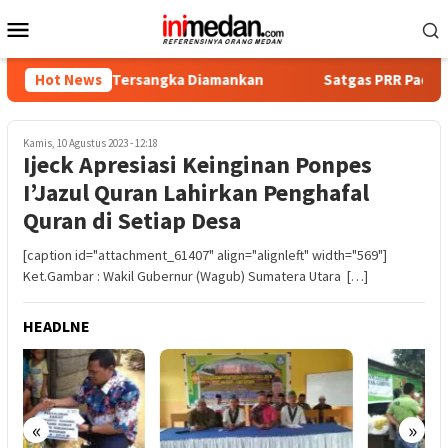
Loncat
Menu
ke
Mobile
konten
mpat Tersangka Diamankan
Hot News
Satgas PRR Pacu Realisasi Tam
Kamis, 10 Agustus 2023 - 12:18
Ijeck Apresiasi Keinginan Ponpes
I’Jazul Quran Lahirkan Penghafal
Quran di Setiap Desa
[caption id="attachment_61407" align="alignleft" width="569"]
Ket.Gambar : Wakil Gubernur (Wagub) Sumatera Utara […]
HEADLNE
«
»