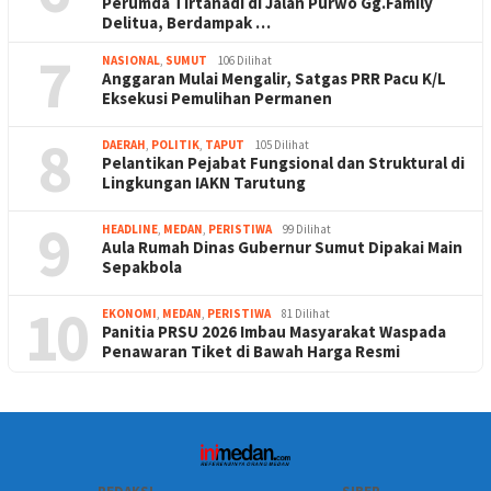
Perumda Tirtanadi di Jalan Purwo Gg.Family
Delitua, Berdampak …
7
NASIONAL
,
SUMUT
106 Dilihat
Anggaran Mulai Mengalir, Satgas PRR Pacu K/L
Eksekusi Pemulihan Permanen
8
DAERAH
,
POLITIK
,
TAPUT
105 Dilihat
Pelantikan Pejabat Fungsional dan Struktural di
Lingkungan IAKN Tarutung
9
HEADLINE
,
MEDAN
,
PERISTIWA
99 Dilihat
Aula Rumah Dinas Gubernur Sumut Dipakai Main
Sepakbola
10
EKONOMI
,
MEDAN
,
PERISTIWA
81 Dilihat
Panitia PRSU 2026 Imbau Masyarakat Waspada
Penawaran Tiket di Bawah Harga Resmi