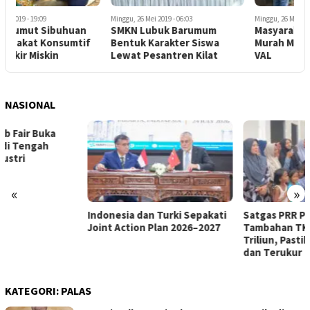
Minggu, 26 Mei 2019 - 06:03
Minggu, 26 Mei 2019 - 05:53
J
SMKN Lubuk Barumum
Masyarakat Serbu Pasar
K
Bentuk Karakter Siswa
Murah Migor Perusahaan PT
Lewat Pesantren Kilat
VAL
NASIONAL
«
»
Indonesia dan Turki Sepakati
Satgas PRR Pacu Realisasi
Joint Action Plan 2026–2027
Tambahan TKD Aceh Rp1,65
Triliun, Pastikan Transparan
dan Terukur
KATEGORI:
PALAS