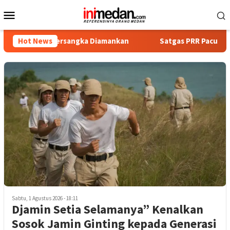
Loncat
Menu
ke
Mobile
konten
pat Tersangka Diamankan
Hot News
Satgas PRR Pacu Realisasi Tamb
Sabtu, 1 Agustus 2026 - 18:11
Djamin Setia Selamanya” Kenalkan
Sosok Jamin Ginting kepada Generasi