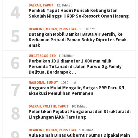
4
DAERAH
,
TAPUT
125 Dilihat
Pemkab Taput Hadiri Puncak Kebangkitan
Sekolah Minggu HKBP Se-Ressort Onan Hasang
5
HEADLINE
,
MEDAN
,
PERISTIWA
115 Dilihat
Datangkan Mobil Damkar Bawa Air Bersih, ke
Kediaman Pribadi Paman Bobby Diprotes Emak-
emak
6
UNCATEGORIZED
110 Dilihat
Perbaikan JDU diameter 1.000 mm milik
Perumda Tirtanadi di Jalan Purwo Gg.Family
Delitua, Berdampak …
7
NASIONAL
,
SUMUT
106 Dilihat
Anggaran Mulai Mengalir, Satgas PRR Pacu K/L
Eksekusi Pemulihan Permanen
8
DAERAH
,
POLITIK
,
TAPUT
105 Dilihat
Pelantikan Pejabat Fungsional dan Struktural di
Lingkungan IAKN Tarutung
9
HEADLINE
,
MEDAN
,
PERISTIWA
99 Dilihat
Aula Rumah Dinas Gubernur Sumut Dipakai Main