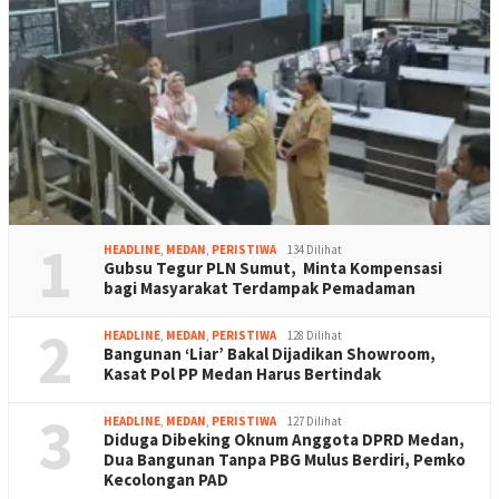
1
HEADLINE
,
MEDAN
,
PERISTIWA
134 Dilihat
Gubsu Tegur PLN Sumut, Minta Kompensasi
bagi Masyarakat Terdampak Pemadaman
2
HEADLINE
,
MEDAN
,
PERISTIWA
128 Dilihat
Bangunan ‘Liar’ Bakal Dijadikan Showroom,
Kasat Pol PP Medan Harus Bertindak
3
HEADLINE
,
MEDAN
,
PERISTIWA
127 Dilihat
Diduga Dibeking Oknum Anggota DPRD Medan,
Dua Bangunan Tanpa PBG Mulus Berdiri, Pemko
Kecolongan PAD