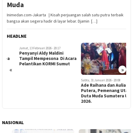
Muda
Inimedan.com-Jakarta | Kisah perjuangan salah satu putra terbaik
bangsa akan segera hadir di layar lebar. Djamin […]
HEADLNE
Jumat, 13 Februari 2026 - 20:17
Penyanyi Aldy Maldini
Tampil Mempesona Di Acara
Pelantikan KORMI Sumut
«
»
Sabtu, 31 Januari 2026 - 20:08
R
Ade Raihana dan Aulia Riska
K
Putera, Pemenang Utama
D
Duta Muda Sumatera Utara
K
2026.
NASIONAL