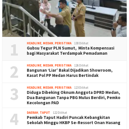
1
HEADLINE
,
MEDAN
,
PERISTIWA
130 Dilihat
Gubsu Tegur PLN Sumut, Minta Kompensasi
bagi Masyarakat Terdampak Pemadaman
2
HEADLINE
,
MEDAN
,
PERISTIWA
126 Dilihat
Bangunan ‘Liar’ Bakal Dijadikan Showroom,
Kasat Pol PP Medan Harus Bertindak
3
HEADLINE
,
MEDAN
,
PERISTIWA
123 Dilihat
Diduga Dibeking Oknum Anggota DPRD Medan,
Dua Bangunan Tanpa PBG Mulus Berdiri, Pemko
Kecolongan PAD
4
DAERAH
,
TAPUT
122 Dilihat
Pemkab Taput Hadiri Puncak Kebangkitan
Sekolah Minggu HKBP Se-Ressort Onan Hasang