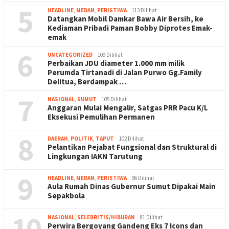
5
HEADLINE
,
MEDAN
,
PERISTIWA
113 Dilihat
Datangkan Mobil Damkar Bawa Air Bersih, ke
Kediaman Pribadi Paman Bobby Diprotes Emak-
emak
6
UNCATEGORIZED
109 Dilihat
Perbaikan JDU diameter 1.000 mm milik
Perumda Tirtanadi di Jalan Purwo Gg.Family
Delitua, Berdampak …
7
NASIONAL
,
SUMUT
105 Dilihat
Anggaran Mulai Mengalir, Satgas PRR Pacu K/L
Eksekusi Pemulihan Permanen
8
DAERAH
,
POLITIK
,
TAPUT
102 Dilihat
Pelantikan Pejabat Fungsional dan Struktural di
Lingkungan IAKN Tarutung
9
HEADLINE
,
MEDAN
,
PERISTIWA
96 Dilihat
Aula Rumah Dinas Gubernur Sumut Dipakai Main
Sepakbola
10
NASIONAL
,
SELEBRITIS/HIBURAN
81 Dilihat
Perwira Bergoyang Gandeng Eks 7 Icons dan