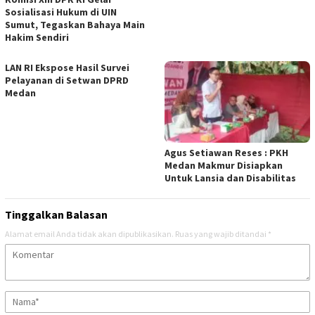
Sosialisasi Hukum di UIN
Sumut, Tegaskan Bahaya Main
Hakim Sendiri
LAN RI Ekspose Hasil Survei
Pelayanan di Setwan DPRD
Medan
Agus Setiawan Reses : PKH
Medan Makmur Disiapkan
Untuk Lansia dan Disabilitas
Tinggalkan Balasan
Alamat email Anda tidak akan dipublikasikan.
Ruas yang wajib ditandai
*