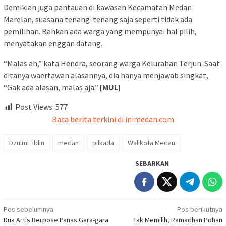
Demikian juga pantauan di kawasan Kecamatan Medan
Marelan, suasana tenang-tenang saja seperti tidak ada
pemilihan. Bahkan ada warga yang mempunyai hal pilih,
menyatakan enggan datang.
“Malas ah,” kata Hendra, seorang warga Kelurahan Terjun. Saat
ditanya waertawan alasannya, dia hanya menjawab singkat,
“Gak ada alasan, malas aja.”
[MUL]
Post Views:
577
Baca berita terkini di inimedan.com
Dzulmi Eldin
medan
pilkada
Walikota Medan
SEBARKAN
Navigasi
Pos sebelumnya
Pos berikutnya
Dua Artis Berpose Panas Gara-gara
Tak Memilih, Ramadhan Pohan
pos