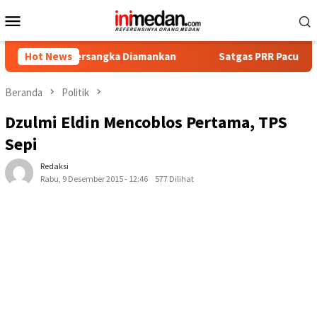
Loncat
Menu
ke
Mobile
konten
at Tersangka Diamankan
Hot News
Satgas PRR Pacu Realisasi Tamba
Beranda
Politik
Dzulmi Eldin Mencoblos Pertama, TPS
Sepi
Redaksi
Rabu, 9 Desember 2015 - 12:46
577 Dilihat