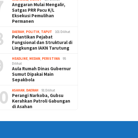
7
Anggaran Mulai Mengalir,
Satgas PRR Pacu K/L
Eksekusi Pemulihan
Permanen
8
DAERAH
,
POLITIK
,
TAPUT
101 Dilihat
Pelantikan Pejabat
Fungsional dan Struktural di
Lingkungan IAKN Tarutung
9
HEADLINE
,
MEDAN
,
PERISTIWA
95
Dilihat
Aula Rumah Dinas Gubernur
Sumut Dipakai Main
Sepakbola
0
ASAHAN
,
DAERAH
91 Dilihat
Perangi Narkoba, Gubsu
Kerahkan Patroli Gabungan
di Asahan