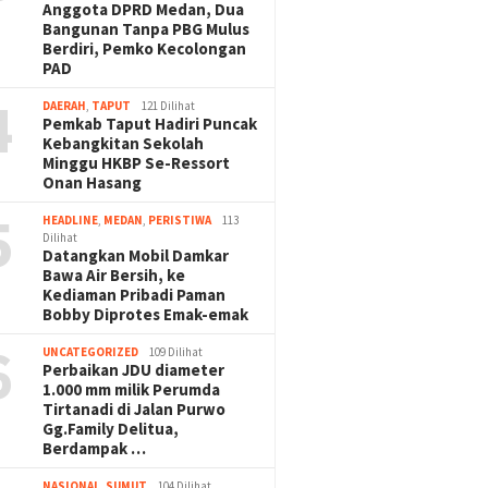
Anggota DPRD Medan, Dua
Bangunan Tanpa PBG Mulus
Berdiri, Pemko Kecolongan
PAD
4
DAERAH
,
TAPUT
121 Dilihat
Pemkab Taput Hadiri Puncak
Kebangkitan Sekolah
Minggu HKBP Se-Ressort
Onan Hasang
5
HEADLINE
,
MEDAN
,
PERISTIWA
113
Dilihat
Datangkan Mobil Damkar
Bawa Air Bersih, ke
Kediaman Pribadi Paman
Bobby Diprotes Emak-emak
6
UNCATEGORIZED
109 Dilihat
Perbaikan JDU diameter
1.000 mm milik Perumda
Tirtanadi di Jalan Purwo
Gg.Family Delitua,
Berdampak …
NASIONAL
,
SUMUT
104 Dilihat