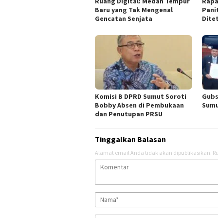
Ruang Digital: Medan Tempur
Rapa
Baru yang Tak Mengenal
Pani
Gencatan Senjata
Dite
Komisi B DPRD Sumut Soroti
Gubs
Bobby Absen di Pembukaan
Sumu
dan Penutupan PRSU
Tinggalkan Balasan
Alamat email Anda tidak akan dipublikasikan.
Ru