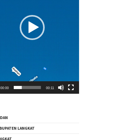
00:00
00:11
EDAN
BUPATEN LANGKAT
NGKAT