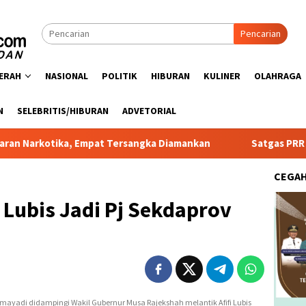
Pencarian
ERAH
NASIONAL
POLITIK
HIBURAN
KULINER
OLAHRAGA
N
SELEBRITIS/HIBURAN
ADVETORIAL
a, Empat Tersangka Diamankan
Satgas PRR Pacu Realisasi
CEGA
i Lubis Jadi Pj Sekdaprov
mayadi didampingi Wakil Gubernur Musa Rajekshah melantik Afifi Lubis