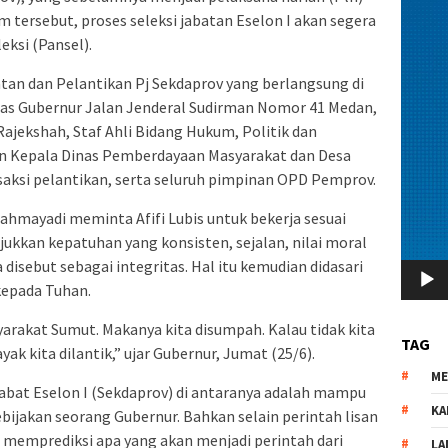
tersebut, proses seleksi jabatan Eselon I akan segera
eksi (Pansel).
n dan Pelantikan Pj Sekdaprov yang berlangsung di
nas Gubernur Jalan Jenderal Sudirman Nomor 41 Medan,
Rajekshah, Staf Ahli Bidang Hukum, Politik dan
n Kepala Dinas Pemberdayaan Masyarakat dan Desa
saksi pelantikan, serta seluruh pimpinan OPD Pemprov.
hmayadi meminta Afifi Lubis untuk bekerja sesuai
jukkan kepatuhan yang konsisten, sejalan, nilai moral
 disebut sebagai integritas. Hal itu kemudian didasari
kepada Tuhan.
yarakat Sumut. Makanya kita disumpah. Kalau tidak kita
TAG
ak kita dilantik,” ujar Gubernur, Jumat (25/6).
M
abat Eselon I (Sekdaprov) di antaranya adalah mampu
KA
ijakan seorang Gubernur. Bahkan selain perintah lisan
u memprediksi apa yang akan menjadi perintah dari
LA