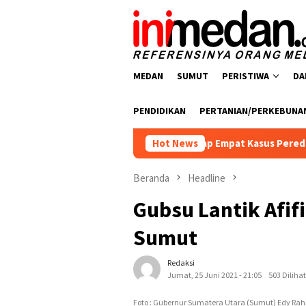
Loncat
ke
konten
MEDAN
SUMUT
PERISTIWA
DA
PENDIDIKAN
PERTANIAN/PERKEBUNA
rkoba Polres Batu Bara Ungkap Empat Kasus Peredaran Narkotik
Hot News
Beranda
Headline
Gubsu Lantik Afif
Sumut
Redaksi
Jumat, 25 Juni 2021 - 21:05
503 Dilihat
Foto : Gubernur Sumatera Utara (Sumut) Edy Rah