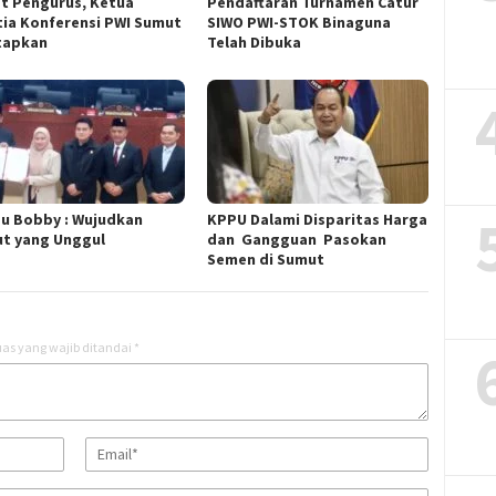
t Pengurus, Ketua
Pendaftaran Turnamen Catur
tia Konferensi PWI Sumut
SIWO PWI-STOK Binaguna
tapkan
Telah Dibuka
u Bobby : Wujudkan
KPPU Dalami Disparitas Harga
t yang Unggul
dan Gangguan Pasokan
Semen di Sumut
as yang wajib ditandai
*