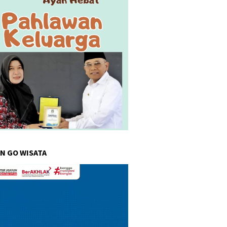
N GO WISATA
r