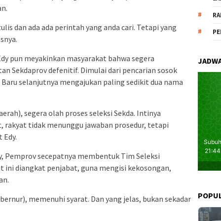
an.
RA
tulis dan ada ada perintah yang anda cari. Tetapi yang
PE
asnya.
t, Edy pun meyakinkan masyarakat bahwa segera
JADWA
an Sekdaprov defenitif. Dimulai dari pencarian sosok
 Baru selanjutnya mengajukan paling sedikit dua nama
ah), segera olah proses seleksi Sekda. Intinya
at, rakyat tidak menunggu jawaban prosedur, tetapi
 Edy.
Edy, Pemprov secepatnya membentuk Tim Seleksi
at ini diangkat penjabat, guna mengisi kekosongan,
an.
POPU
ubernur), memenuhi syarat. Dan yang jelas, bukan sekadar