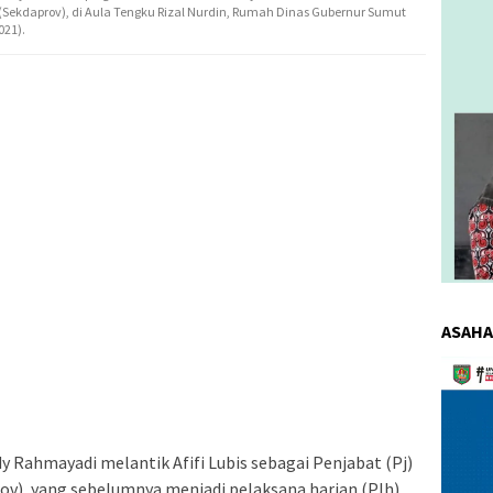
si (Sekdaprov), di Aula Tengku Rizal Nurdin, Rumah Dinas Gubernur Sumut
021).
ASAHA
Pemuta
Video
 Rahmayadi melantik Afifi Lubis sebagai Penjabat (Pj)
rov), yang sebelumnya menjadi pelaksana harian (Plh)