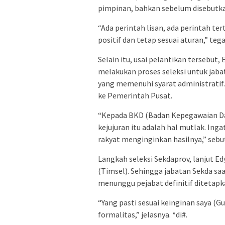
pimpinan, bahkan sebelum disebutk
“Ada perintah lisan, ada perintah ter
positif dan tetap sesuai aturan,” teg
Selain itu, usai pelantikan tersebu
melakukan proses seleksi untuk jabat
yang memenuhi syarat administratif.
ke Pemerintah Pusat.
“Kepada BKD (Badan Kepegawaian Daer
kejujuran itu adalah hal mutlak. Ing
rakyat menginginkan hasilnya,” sebut
Langkah seleksi Sekdaprov, lanjut 
(Timsel). Sehingga jabatan Sekda sa
menunggu pejabat definitif ditetapk
“Yang pasti sesuai keinginan saya (G
formalitas,” jelasnya. *di#.