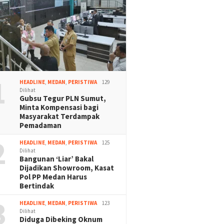
1
HEADLINE
,
MEDAN
,
PERISTIWA
129
Dilihat
Gubsu Tegur PLN Sumut,
Minta Kompensasi bagi
Masyarakat Terdampak
Pemadaman
2
HEADLINE
,
MEDAN
,
PERISTIWA
125
Dilihat
Bangunan ‘Liar’ Bakal
Dijadikan Showroom, Kasat
Pol PP Medan Harus
Bertindak
3
HEADLINE
,
MEDAN
,
PERISTIWA
123
Dilihat
Diduga Dibeking Oknum