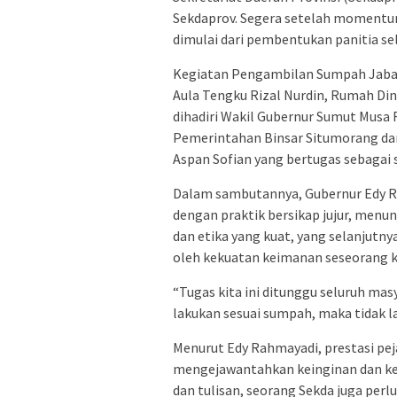
Sekdaprov. Segera setelah momentum 
dimulai dari pembentukan panitia sel
Kegiatan Pengambilan Sumpah Jabata
Aula Tengku Rizal Nurdin, Rumah Di
dihadiri Wakil Gubernur Sumut Musa 
Pemerintahan Binsar Situmorang da
Aspan Sofian yang bertugas sebagai 
Dalam sambutannya, Gubernur Edy Ra
dengan praktik bersikap jujur, menun
dan etika yang kuat, yang selanjutnya
oleh kekuatan keimanan seseorang 
“Tugas kita ini ditunggu seluruh mas
lakukan sesuai sumpah, maka tidak lay
Menurut Edy Rahmayadi, prestasi pej
mengejawantahkan keinginan dan keb
dan tulisan, seorang Sekda juga perl