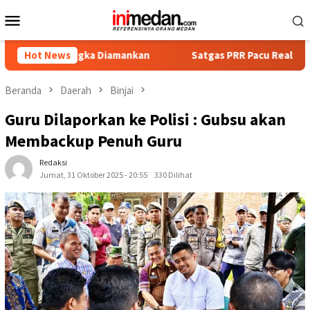
Loncat
Menu
ke
Mobile
konten
angka Diamankan
Hot News
Satgas PRR Pacu Realisasi Tambahan TKD
Beranda
Daerah
Binjai
Guru Dilaporkan ke Polisi : Gubsu akan
Membackup Penuh Guru
Redaksi
Jumat, 31 Oktober 2025 - 20:55
330 Dilihat