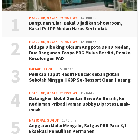
1
HEADLINE
,
MEDAN
,
PERISTIWA
130 Dilihat
Bangunan ‘Liar’ Bakal Dijadikan Showroom,
Kasat Pol PP Medan Harus Bertindak
2
HEADLINE
,
MEDAN
,
PERISTIWA
129 Dilihat
Diduga Dibeking Oknum Anggota DPRD Medan,
Dua Bangunan Tanpa PBG Mulus Berdiri, Pemko
Kecolongan PAD
3
DAERAH
,
TAPUT
127 Dilihat
Pemkab Taput Hadiri Puncak Kebangkitan
Sekolah Minggu HKBP Se-Ressort Onan Hasang
4
HEADLINE
,
MEDAN
,
PERISTIWA
117 Dilihat
Datangkan Mobil Damkar Bawa Air Bersih, ke
Kediaman Pribadi Paman Bobby Diprotes Emak-
emak
5
NASIONAL
,
SUMUT
107 Dilihat
Anggaran Mulai Mengalir, Satgas PRR Pacu K/L
Eksekusi Pemulihan Permanen