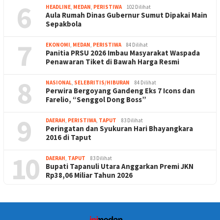
6
HEADLINE
,
MEDAN
,
PERISTIWA
102 Dilihat
Aula Rumah Dinas Gubernur Sumut Dipakai Main
Sepakbola
7
EKONOMI
,
MEDAN
,
PERISTIWA
84 Dilihat
Panitia PRSU 2026 Imbau Masyarakat Waspada
Penawaran Tiket di Bawah Harga Resmi
8
NASIONAL
,
SELEBRITIS/HIBURAN
84 Dilihat
Perwira Bergoyang Gandeng Eks 7 Icons dan
Farelio, “Senggol Dong Boss”
9
DAERAH
,
PERISTIWA
,
TAPUT
83 Dilihat
Peringatan dan Syukuran Hari Bhayangkara
2016 di Taput
10
DAERAH
,
TAPUT
83 Dilihat
Bupati Tapanuli Utara Anggarkan Premi JKN
Rp38,06 Miliar Tahun 2026