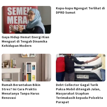
Kupu-kupu Ngengat Terlihat di
DPRD Sumut
Gaya Hidup Hemat Energi Kian
Menguat di Tengah Dinamika
Kehidupan Modern
Rumah Berantakan Bikin
Debt Collector Gagal Tarik
Stres? Ini Cara Praktis
Paksa Mobil ditengah Jalan,
Menatanya Tanpa Harus
Masyarakat Ucapkan
Renovasi
Terimakasih kepada Polsekta
Parapat