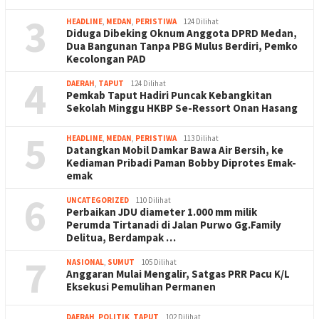
3
HEADLINE
,
MEDAN
,
PERISTIWA
124 Dilihat
Diduga Dibeking Oknum Anggota DPRD Medan,
Dua Bangunan Tanpa PBG Mulus Berdiri, Pemko
Kecolongan PAD
4
DAERAH
,
TAPUT
124 Dilihat
Pemkab Taput Hadiri Puncak Kebangkitan
Sekolah Minggu HKBP Se-Ressort Onan Hasang
5
HEADLINE
,
MEDAN
,
PERISTIWA
113 Dilihat
Datangkan Mobil Damkar Bawa Air Bersih, ke
Kediaman Pribadi Paman Bobby Diprotes Emak-
emak
6
UNCATEGORIZED
110 Dilihat
Perbaikan JDU diameter 1.000 mm milik
Perumda Tirtanadi di Jalan Purwo Gg.Family
Delitua, Berdampak …
7
NASIONAL
,
SUMUT
105 Dilihat
Anggaran Mulai Mengalir, Satgas PRR Pacu K/L
Eksekusi Pemulihan Permanen
DAERAH
,
POLITIK
,
TAPUT
102 Dilihat