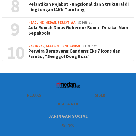
8
Pelantikan Pejabat Fungsional dan Struktural di
Lingkungan IAKN Tarutung
9
HEADLINE
,
MEDAN
,
PERISTIWA
96 Dilihat
Aula Rumah Dinas Gubernur Sumut Dipakai Main
Sepakbola
10
NASIONAL
,
SELEBRITIS/HIBURAN
81 Dilihat
Perwira Bergoyang Gandeng Eks 7 Icons dan
Farelio, “Senggol Dong Boss”
REDAKSI
SIBER
DISCLAIMER
JARINGAN SOCIAL
RSS