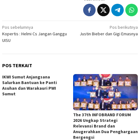
Navigasi
Pos sebelumnya
Pos berikutnya
Kopertis : Helmi Cs Jangan Ganggu
Justin Bieber dan Gigi Emasnya
pos
UISU
POS TERKAIT
IKWI Sumut Anjangsana
Salurkan Bantuan ke Panti
Asuhan dan Warakauri PWI
Sumut
The 37th INFOBRAND FORUM
2026 Ungkap Strategi
Relevansi Brand dan
Anugerahkan Dua Penghargaan
Bergengsi