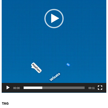
00:00
00:11
TAG