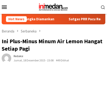
Loncat
Menu
ke
Mobile
konten
Tersangka Diamankan
Hot News
Satgas PRR Pacu Realisasi Tambahan 
Beranda
Serbaneka
Ini Plus-Minus Minum Air Lemon Hangat
Setiap Pagi
Redaksi
Jumat, 18 Desember 2015 - 15:08
449 Dilihat