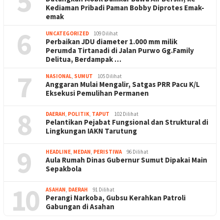
5
Kediaman Pribadi Paman Bobby Diprotes Emak-
emak
6
UNCATEGORIZED
109 Dilihat
Perbaikan JDU diameter 1.000 mm milik
Perumda Tirtanadi di Jalan Purwo Gg.Family
Delitua, Berdampak …
7
NASIONAL
,
SUMUT
105 Dilihat
Anggaran Mulai Mengalir, Satgas PRR Pacu K/L
Eksekusi Pemulihan Permanen
8
DAERAH
,
POLITIK
,
TAPUT
102 Dilihat
Pelantikan Pejabat Fungsional dan Struktural di
Lingkungan IAKN Tarutung
9
HEADLINE
,
MEDAN
,
PERISTIWA
96 Dilihat
Aula Rumah Dinas Gubernur Sumut Dipakai Main
Sepakbola
10
ASAHAN
,
DAERAH
91 Dilihat
Perangi Narkoba, Gubsu Kerahkan Patroli
Gabungan di Asahan