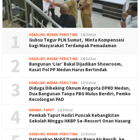
1
HEADLINE
,
MEDAN
,
PERISTIWA
130 Dilihat
Gubsu Tegur PLN Sumut, Minta Kompensasi
bagi Masyarakat Terdampak Pemadaman
2
HEADLINE
,
MEDAN
,
PERISTIWA
126 Dilihat
Bangunan ‘Liar’ Bakal Dijadikan Showroom,
Kasat Pol PP Medan Harus Bertindak
3
HEADLINE
,
MEDAN
,
PERISTIWA
123 Dilihat
Diduga Dibeking Oknum Anggota DPRD Medan,
Dua Bangunan Tanpa PBG Mulus Berdiri, Pemko
Kecolongan PAD
4
DAERAH
,
TAPUT
122 Dilihat
Pemkab Taput Hadiri Puncak Kebangkitan
Sekolah Minggu HKBP Se-Ressort Onan Hasang
HEADLINE
,
MEDAN
,
PERISTIWA
113 Dilihat
Datangkan Mobil Damkar Bawa Air Bersih, ke