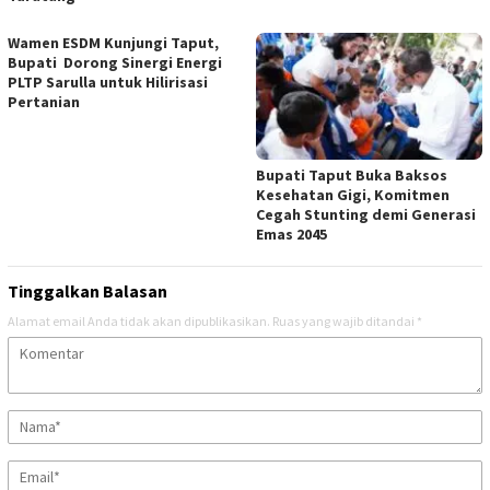
Wamen ESDM Kunjungi Taput,
Bupati Dorong Sinergi Energi
PLTP Sarulla untuk Hilirisasi
Pertanian
Bupati Taput Buka Baksos
Kesehatan Gigi, Komitmen
Cegah Stunting demi Generasi
Emas 2045
Tinggalkan Balasan
Alamat email Anda tidak akan dipublikasikan.
Ruas yang wajib ditandai
*