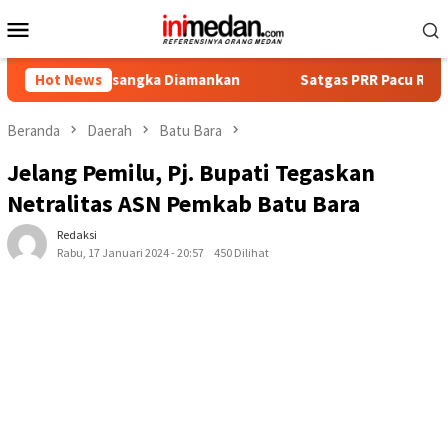
Loncat
Menu
ke
Mobile
konten
 Tersangka Diamankan
Hot News
Satgas PRR Pacu Realisasi Tambaha
Beranda
Daerah
Batu Bara
Jelang Pemilu, Pj. Bupati Tegaskan
Netralitas ASN Pemkab Batu Bara
Redaksi
Rabu, 17 Januari 2024 - 20:57
450 Dilihat