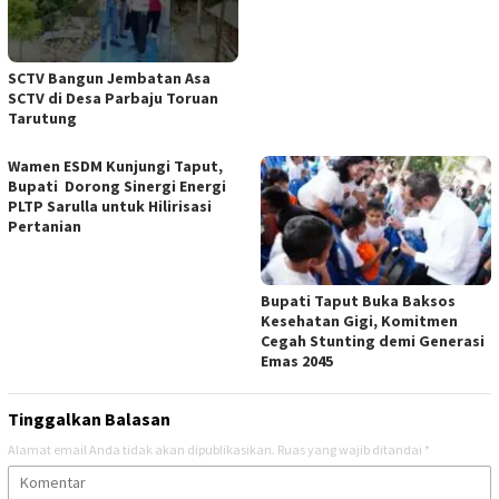
SCTV Bangun Jembatan Asa
SCTV di Desa Parbaju Toruan
Tarutung
Wamen ESDM Kunjungi Taput,
Bupati Dorong Sinergi Energi
PLTP Sarulla untuk Hilirisasi
Pertanian
Bupati Taput Buka Baksos
Kesehatan Gigi, Komitmen
Cegah Stunting demi Generasi
Emas 2045
Tinggalkan Balasan
Alamat email Anda tidak akan dipublikasikan.
Ruas yang wajib ditandai
*