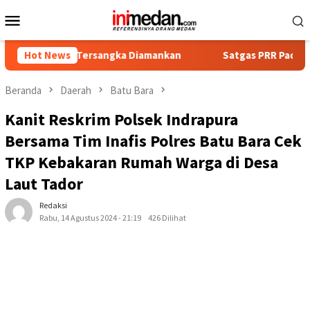
Loncat
Menu
ke
Mobile
konten
pat Tersangka Diamankan
Hot News
Satgas PRR Pacu Realisasi Tamb
Beranda
Daerah
Batu Bara
Kanit Reskrim Polsek Indrapura
Bersama Tim Inafis Polres Batu Bara Cek
TKP Kebakaran Rumah Warga di Desa
Laut Tador
Redaksi
Rabu, 14 Agustus 2024 - 21:19
426 Dilihat