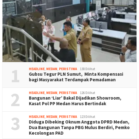
1
HEADLINE
,
MEDAN
,
PERISTIWA
130 Dilihat
Gubsu Tegur PLN Sumut, Minta Kompensasi
bagi Masyarakat Terdampak Pemadaman
2
HEADLINE
,
MEDAN
,
PERISTIWA
126 Dilihat
Bangunan ‘Liar’ Bakal Dijadikan Showroom,
Kasat Pol PP Medan Harus Bertindak
3
HEADLINE
,
MEDAN
,
PERISTIWA
123 Dilihat
Diduga Dibeking Oknum Anggota DPRD Medan,
Dua Bangunan Tanpa PBG Mulus Berdiri, Pemko
Kecolongan PAD