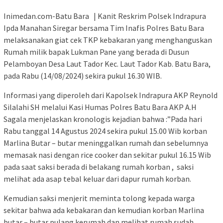
Inimedan.com-Batu Bara | Kanit Reskrim Polsek Indrapura
Ipda Manahan Siregar bersama Tim Inafis Polres Batu Bara
melaksanakan giat cek TKP kebakaran yang menghanguskan
Rumah milik bapak Lukman Pane yang berada di Dusun
Pelamboyan Desa Laut Tador Kec. Laut Tador Kab. Batu Bara,
pada Rabu (14/08/2024) sekira pukul 16.30 WIB.
Informasi yang diperoleh dari Kapolsek Indrapura AKP Reynold
Silalahi SH melalui Kasi Humas Polres Batu Bara AKP A.H
Sagala menjelaskan kronologis kejadian bahwa :”Pada hari
Rabu tanggal 14 Agustus 2024 sekira pukul 15.00 Wib korban
Marlina Butar – butar meninggalkan rumah dan sebelumnya
memasak nasi dengan rice cooker dan sekitar pukul 16.15 Wib
pada saat saksi berada di belakang rumah korban , saksi
melihat ada asap tebal keluar dari dapur rumah korban.
Kemudian saksi menjerit meminta tolong kepada warga
sekitar bahwa ada kebakaran dan kemudian korban Marlina
butar – butar pulang kerumah dan melihat rumah sudah