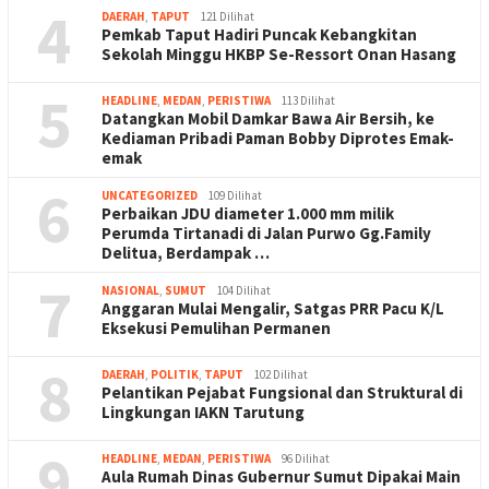
4
DAERAH
,
TAPUT
121 Dilihat
Pemkab Taput Hadiri Puncak Kebangkitan
Sekolah Minggu HKBP Se-Ressort Onan Hasang
5
HEADLINE
,
MEDAN
,
PERISTIWA
113 Dilihat
Datangkan Mobil Damkar Bawa Air Bersih, ke
Kediaman Pribadi Paman Bobby Diprotes Emak-
emak
6
UNCATEGORIZED
109 Dilihat
Perbaikan JDU diameter 1.000 mm milik
Perumda Tirtanadi di Jalan Purwo Gg.Family
Delitua, Berdampak …
7
NASIONAL
,
SUMUT
104 Dilihat
Anggaran Mulai Mengalir, Satgas PRR Pacu K/L
Eksekusi Pemulihan Permanen
8
DAERAH
,
POLITIK
,
TAPUT
102 Dilihat
Pelantikan Pejabat Fungsional dan Struktural di
Lingkungan IAKN Tarutung
9
HEADLINE
,
MEDAN
,
PERISTIWA
96 Dilihat
Aula Rumah Dinas Gubernur Sumut Dipakai Main