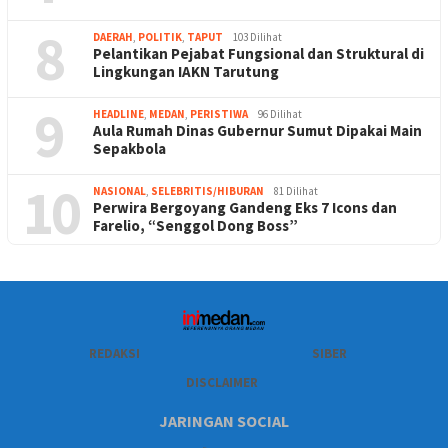
8
DAERAH
,
POLITIK
,
TAPUT
103 Dilihat
Pelantikan Pejabat Fungsional dan Struktural di
Lingkungan IAKN Tarutung
9
HEADLINE
,
MEDAN
,
PERISTIWA
96 Dilihat
Aula Rumah Dinas Gubernur Sumut Dipakai Main
Sepakbola
10
NASIONAL
,
SELEBRITIS/HIBURAN
81 Dilihat
Perwira Bergoyang Gandeng Eks 7 Icons dan
Farelio, “Senggol Dong Boss”
REDAKSI
SIBER
DISCLAIMER
JARINGAN SOCIAL