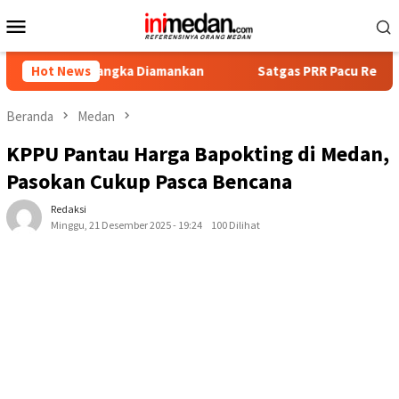
Loncat
Menu
ke
Mobile
konten
sangka Diamankan
Hot News
Satgas PRR Pacu Realisasi Tambahan TK
Beranda
Medan
KPPU Pantau Harga Bapokting di Medan,
Pasokan Cukup Pasca Bencana
Redaksi
Minggu, 21 Desember 2025 - 19:24
100 Dilihat