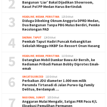
2
Bangunan ‘Liar’ Bakal Dijadikan Showroom,
Kasat Pol PP Medan Harus Bertindak
3
HEADLINE
,
MEDAN
,
PERISTIWA
125 Dilihat
Diduga Dibeking Oknum Anggota DPRD Medan,
Dua Bangunan Tanpa PBG Mulus Berdiri, Pemko
Kecolongan PAD
4
DAERAH
,
TAPUT
124 Dilihat
Pemkab Taput Hadiri Puncak Kebangkitan
Sekolah Minggu HKBP Se-Ressort Onan Hasang
5
HEADLINE
,
MEDAN
,
PERISTIWA
113 Dilihat
Datangkan Mobil Damkar Bawa Air Bersih, ke
Kediaman Pribadi Paman Bobby Diprotes Emak-
emak
6
UNCATEGORIZED
110 Dilihat
Perbaikan JDU diameter 1.000 mm milik
Perumda Tirtanadi di Jalan Purwo Gg.Family
Delitua, Berdampak …
7
NASIONAL
,
SUMUT
105 Dilihat
Anggaran Mulai Mengalir, Satgas PRR Pacu K/L
Eksekusi Pemulihan Permanen