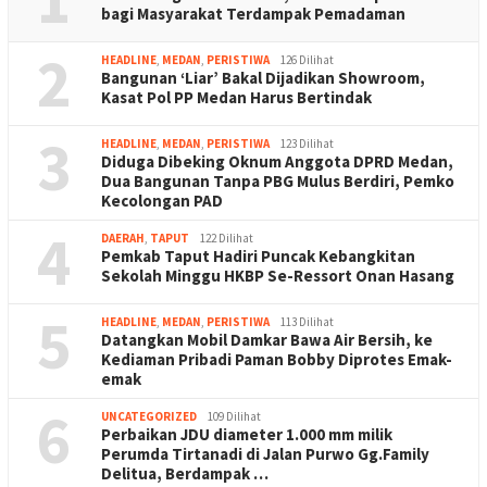
bagi Masyarakat Terdampak Pemadaman
2
HEADLINE
,
MEDAN
,
PERISTIWA
126 Dilihat
Bangunan ‘Liar’ Bakal Dijadikan Showroom,
Kasat Pol PP Medan Harus Bertindak
3
HEADLINE
,
MEDAN
,
PERISTIWA
123 Dilihat
Diduga Dibeking Oknum Anggota DPRD Medan,
Dua Bangunan Tanpa PBG Mulus Berdiri, Pemko
Kecolongan PAD
4
DAERAH
,
TAPUT
122 Dilihat
Pemkab Taput Hadiri Puncak Kebangkitan
Sekolah Minggu HKBP Se-Ressort Onan Hasang
5
HEADLINE
,
MEDAN
,
PERISTIWA
113 Dilihat
Datangkan Mobil Damkar Bawa Air Bersih, ke
Kediaman Pribadi Paman Bobby Diprotes Emak-
emak
6
UNCATEGORIZED
109 Dilihat
Perbaikan JDU diameter 1.000 mm milik
Perumda Tirtanadi di Jalan Purwo Gg.Family
Delitua, Berdampak …