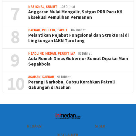
7
NASIONAL
,
SUMUT
105 Dilihat
Anggaran Mulai Mengalir, Satgas PRR Pacu K/L
Eksekusi Pemulihan Permanen
8
DAERAH
,
POLITIK
,
TAPUT
102 Dilihat
Pelantikan Pejabat Fungsional dan Struktural di
Lingkungan IAKN Tarutung
9
HEADLINE
,
MEDAN
,
PERISTIWA
96 Dilihat
Aula Rumah Dinas Gubernur Sumut Dipakai Main
Sepakbola
10
ASAHAN
,
DAERAH
91 Dilihat
Perangi Narkoba, Gubsu Kerahkan Patroli
Gabungan di Asahan
REDAKSI
SIBER
DISCLAIMER