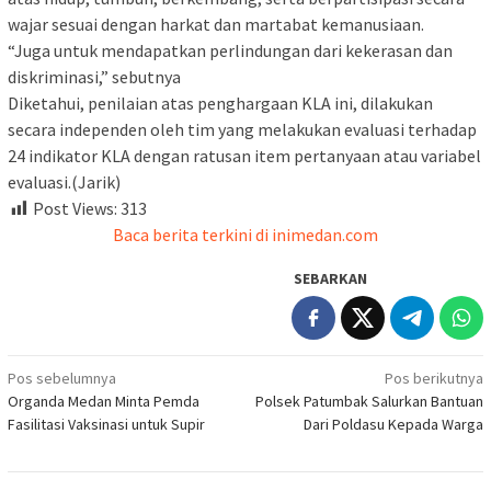
wajar sesuai dengan harkat dan martabat kemanusiaan.
“Juga untuk mendapatkan perlindungan dari kekerasan dan
diskriminasi,” sebutnya
Diketahui, penilaian atas penghargaan KLA ini, dilakukan
secara independen oleh tim yang melakukan evaluasi terhadap
24 indikator KLA dengan ratusan item pertanyaan atau variabel
evaluasi.(Jarik)
Post Views:
313
Baca berita terkini di inimedan.com
SEBARKAN
Navigasi
Pos sebelumnya
Pos berikutnya
Organda Medan Minta Pemda
Polsek Patumbak Salurkan Bantuan
pos
Fasilitasi Vaksinasi untuk Supir
Dari Poldasu Kepada Warga