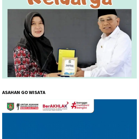
ASAHAN GO WISATA
Pemutar
Video