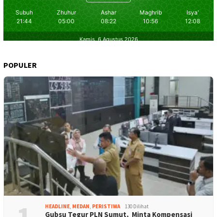
POPULER
1
HEADLINE
,
MEDAN
,
PERISTIWA
130 Dilihat
Gubsu Tegur PLN Sumut, Minta Kompensasi