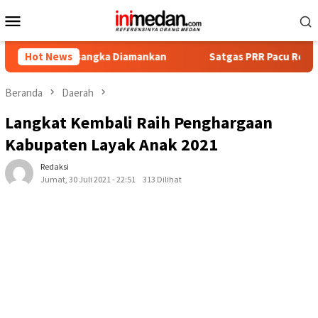
Loncat
Menu
ke
Mobile
konten
t Tersangka Diamankan
Hot News
Satgas PRR Pacu Realisasi Tambah
Beranda
Daerah
Langkat Kembali Raih Penghargaan
Kabupaten Layak Anak 2021
Redaksi
Jumat, 30 Juli 2021 - 22:51
313 Dilihat