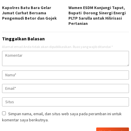
Kapolres Batu Bara Gelar
Wamen ESDM Kunjungi Taput,
Jumat Curhat Bersama
Bupati Dorong Sinergi Energi
Pengemudi Betor dan Gojek
PLTP Sarulla untuk Hilirisasi
Pertanian
Tinggalkan Balasan
Alamat email Anda tidak akan dipublikasikan.
Ruas yang wajib ditandai
*
Simpan nama, email, dan situs web saya pada peramban ini untuk
komentar saya berikutnya.