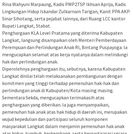
Rina Wahyuni Marpaung, Kadis PMP2TSP Ikhsan Aprija, Kadis
Lingkungan Hidup Iskandar Zulkarnain Tarigan, Kanit PPA AKP.
Sinar Sihotang, serta pejabat lainnya, dari Ruang LCC kantor
Bupati Langkat, Stabat.
Penghargaan KLA Level Pratama yang diterima Kabupaten
Langkat, langsung disampaikan oleh Menteri Pemberdayaan
Perempuan dan Perlindungan Anak RI, Bintang Puspayoga. Ia
mengucapkan selamat atas kerja nyatanya dalam melindungi
hak dan perlindungan anak.
Diperolehnya penghargaan itu, sebutnya, karena Kabupaten
Langkat dinilai telah melaksanakan pembangunan dengan
komitmen yang tinggi terhadap pemenuhan hak-hak dan
perlindungan anak di Kabupaten/Kota masing masing.
Sementara Sekda, mengucapkan terimakasih atas
penghargaan yang diberikan. Ia juga menyampaikan,
pemenuhan hak anak atas hak hidup di daerah ini, merupakan
wujud kepedulian dan partisipasi seluruh komponen
masyarakat Langkat dalam menjamin pemenuhan hak anak
atas hidup, tumbuh, berkembang, serta berpartisipasi secara