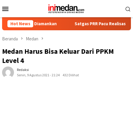
Loncat
Menu
ke
Mobile
konten
gka Diamankan
Hot News
Satgas PRR Pacu Realisasi Tambahan TKD Ac
Beranda
Medan
Medan Harus Bisa Keluar Dari PPKM
Level 4
Redaksi
Senin, 9 Agustus 2021 - 21:24
432 Dilihat