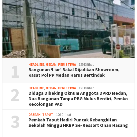
1
HEADLINE
,
MEDAN
,
PERISTIWA
129 Dilihat
Bangunan ‘Liar’ Bakal Dijadikan Showroom,
Kasat Pol PP Medan Harus Bertindak
2
HEADLINE
,
MEDAN
,
PERISTIWA
128 Dilihat
Diduga Dibeking Oknum Anggota DPRD Medan,
Dua Bangunan Tanpa PBG Mulus Berdiri, Pemko
Kecolongan PAD
3
DAERAH
,
TAPUT
126 Dilihat
Pemkab Taput Hadiri Puncak Kebangkitan
Sekolah Minggu HKBP Se-Ressort Onan Hasang