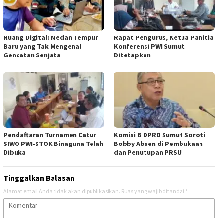
Ruang Digital: Medan Tempur
Rapat Pengurus, Ketua Panitia
Baru yang Tak Mengenal
Konferensi PWI Sumut
Gencatan Senjata
Ditetapkan
Pendaftaran Turnamen Catur
Komisi B DPRD Sumut Soroti
SIWO PWI-STOK Binaguna Telah
Bobby Absen di Pembukaan
Dibuka
dan Penutupan PRSU
Tinggalkan Balasan
Alamat email Anda tidak akan dipublikasikan.
Ruas yang wajib ditandai
*