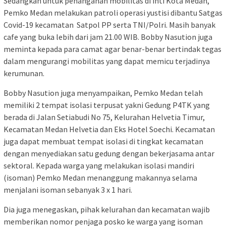
Sedangkan untuk penanganan mobilitas di inti Kota Medan,
Pemko Medan melakukan patroli operasi yustisi dibantu Satgas
Covid-19 kecamatan Satpol PP serta TNI/Polri. Masih banyak
cafe yang buka lebih dari jam 21.00 WIB. Bobby Nasution juga
meminta kepada para camat agar benar-benar bertindak tegas
dalam mengurangi mobilitas yang dapat memicu terjadinya
kerumunan.
Bobby Nasution juga menyampaikan, Pemko Medan telah
memiliki 2 tempat isolasi terpusat yakni Gedung P4TK yang
berada di Jalan Setiabudi No 75, Kelurahan Helvetia Timur,
Kecamatan Medan Helvetia dan Eks Hotel Soechi. Kecamatan
juga dapat membuat tempat isolasi di tingkat kecamatan
dengan menyediakan satu gedung dengan bekerjasama antar
sektoral. Kepada warga yang melakukan isolasi mandiri
(isoman) Pemko Medan menanggung makannya selama
menjalani isoman sebanyak 3 x 1 hari.
Dia juga menegaskan, pihak kelurahan dan kecamatan wajib
memberikan nomor penjaga posko ke warga yang isoman