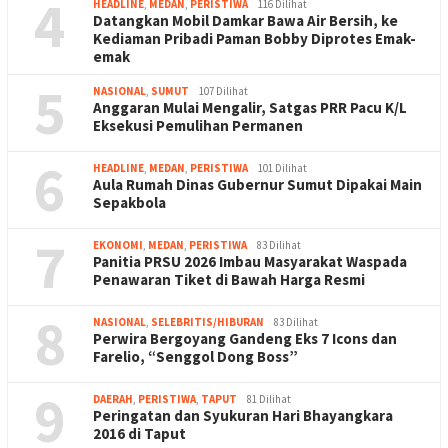
4
HEADLINE
,
MEDAN
,
PERISTIWA
116 Dilihat
Datangkan Mobil Damkar Bawa Air Bersih, ke
Kediaman Pribadi Paman Bobby Diprotes Emak-
emak
5
NASIONAL
,
SUMUT
107 Dilihat
Anggaran Mulai Mengalir, Satgas PRR Pacu K/L
Eksekusi Pemulihan Permanen
6
HEADLINE
,
MEDAN
,
PERISTIWA
101 Dilihat
Aula Rumah Dinas Gubernur Sumut Dipakai Main
Sepakbola
7
EKONOMI
,
MEDAN
,
PERISTIWA
83 Dilihat
Panitia PRSU 2026 Imbau Masyarakat Waspada
Penawaran Tiket di Bawah Harga Resmi
8
NASIONAL
,
SELEBRITIS/HIBURAN
83 Dilihat
Perwira Bergoyang Gandeng Eks 7 Icons dan
Farelio, “Senggol Dong Boss”
9
DAERAH
,
PERISTIWA
,
TAPUT
81 Dilihat
Peringatan dan Syukuran Hari Bhayangkara
2016 di Taput