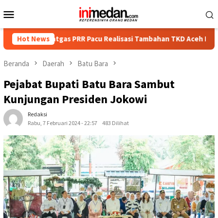
Loncat
Menu
ke
Mobile
konten
Satgas PRR Pacu Realisasi Tambahan TKD Aceh Rp1,65 Triliun, Pas
Hot News
Beranda
Daerah
Batu Bara
Pejabat Bupati Batu Bara Sambut
Kunjungan Presiden Jokowi
Redaksi
Rabu, 7 Februari 2024 - 22:57
483 Dilihat