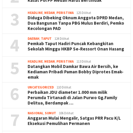
Kasat Pol PP Medan Harus Bertindak
3
HEADLINE
,
MEDAN
,
PERISTIWA
125 Dilihat
Diduga Dibeking Oknum Anggota DPRD Medan,
Dua Bangunan Tanpa PBG Mulus Berdiri, Pemko
Kecolongan PAD
4
DAERAH
,
TAPUT
124 Dilihat
Pemkab Taput Hadiri Puncak Kebangkitan
Sekolah Minggu HKBP Se-Ressort Onan Hasang
5
HEADLINE
,
MEDAN
,
PERISTIWA
113 Dilihat
Datangkan Mobil Damkar Bawa Air Bersih, ke
Kediaman Pribadi Paman Bobby Diprotes Emak-
emak
6
UNCATEGORIZED
110 Dilihat
Perbaikan JDU diameter 1.000 mm milik
Perumda Tirtanadi di Jalan Purwo Gg.Family
Delitua, Berdampak …
7
NASIONAL
,
SUMUT
106 Dilihat
Anggaran Mulai Mengalir, Satgas PRR Pacu K/L
Eksekusi Pemulihan Permanen