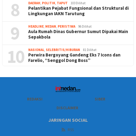
8
DAERAH
,
POLITIK
,
TAPUT
103 Dilihat
Pelantikan Pejabat Fungsional dan Struktural di
Lingkungan IAKN Tarutung
9
HEADLINE
,
MEDAN
,
PERISTIWA
96 Dilihat
Aula Rumah Dinas Gubernur Sumut Dipakai Main
Sepakbola
10
NASIONAL
,
SELEBRITIS/HIBURAN
81 Dilihat
Perwira Bergoyang Gandeng Eks 7 Icons dan
Farelio, “Senggol Dong Boss”
REDAKSI
SIBER
DISCLAIMER
JARINGAN SOCIAL
RSS