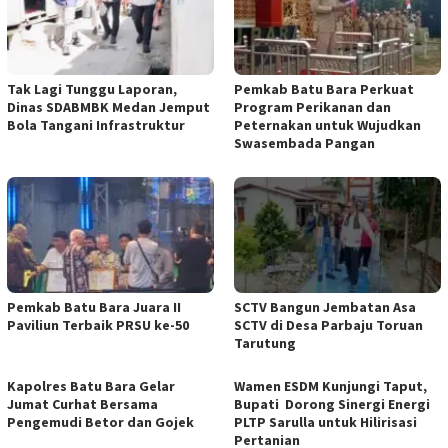
Tak Lagi Tunggu Laporan,
Pemkab Batu Bara Perkuat
Dinas SDABMBK Medan Jemput
Program Perikanan dan
Bola Tangani Infrastruktur
Peternakan untuk Wujudkan
Swasembada Pangan
Pemkab Batu Bara Juara II
SCTV Bangun Jembatan Asa
Paviliun Terbaik PRSU ke-50
SCTV di Desa Parbaju Toruan
Tarutung
Kapolres Batu Bara Gelar
Wamen ESDM Kunjungi Taput,
Jumat Curhat Bersama
Bupati Dorong Sinergi Energi
Pengemudi Betor dan Gojek
PLTP Sarulla untuk Hilirisasi
Pertanian