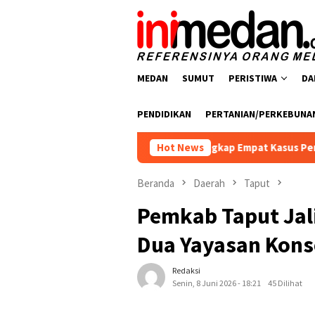
Loncat
ke
konten
MEDAN
SUMUT
PERISTIWA
DA
PENDIDIKAN
PERTANIAN/PERKEBUNA
rkoba Polres Batu Bara Ungkap Empat Kasus Peredaran Narkoti
Hot News
Beranda
Daerah
Taput
Pemkab Taput Jali
Dua Yayasan Kons
Redaksi
Senin, 8 Juni 2026 - 18:21
45 Dilihat