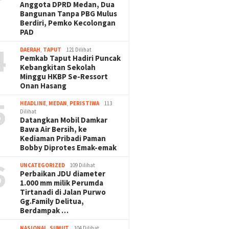
Anggota DPRD Medan, Dua
Bangunan Tanpa PBG Mulus
Berdiri, Pemko Kecolongan
PAD
4
DAERAH
,
TAPUT
121 Dilihat
Pemkab Taput Hadiri Puncak
Kebangkitan Sekolah
Minggu HKBP Se-Ressort
Onan Hasang
5
HEADLINE
,
MEDAN
,
PERISTIWA
113
Dilihat
Datangkan Mobil Damkar
Bawa Air Bersih, ke
Kediaman Pribadi Paman
Bobby Diprotes Emak-emak
6
UNCATEGORIZED
109 Dilihat
Perbaikan JDU diameter
1.000 mm milik Perumda
Tirtanadi di Jalan Purwo
Gg.Family Delitua,
Berdampak …
NASIONAL
,
SUMUT
104 Dilihat