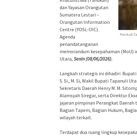
Khatulistiwa (Tahukah)
dan Yayasan Orangutan
Sumatera Lestari –
Orangutan Information
Centre (YOSL-OIC).
Pemkab Tap
Agenda
penandatanganan
memorandum kesepahaman (MoU) ini 
Utara,
Senin (08/06/2026).
‎Langkah strategis ini dihadiri Bupat
S. Si., M. Si, Wakil Bupati Tapanuli 
Sekretaris Daerah Henry M. M. Sitomp
Alamsyah Siregar, serta Direktur Eks
jajaran pimpinan Perangkat Daerah t
Bagian Tapem, Bagian Hukum, Bagia
wilayah terkait.
‎Terdapat dua ruang lingkup kesepa