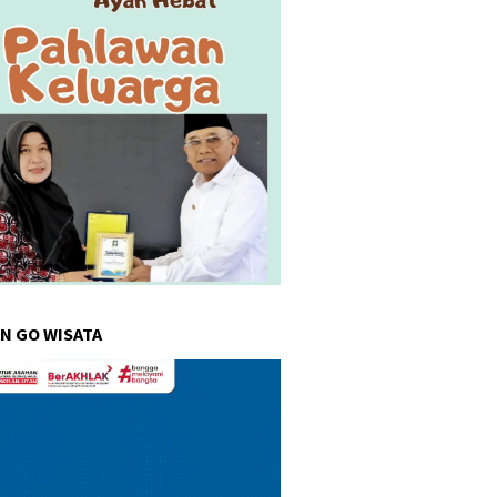
N GO WISATA
r