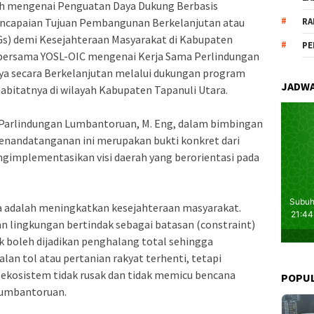
h mengenai Penguatan Daya Dukung Berbasis
ncapaian Tujuan Pembangunan Berkelanjutan atau
RA
s) demi Kesejahteraan Masyarakat di Kabupaten
PE
 bersama YOSL-OIC mengenai Kerja Sama Perlindungan
ya secara Berkelanjutan melalui dukungan program
JADWA
abitatnya di wilayah Kabupaten Tapanuli Utara.
ni Parlindungan Lumbantoruan, M. Eng, dalam bimbingan
nandatanganan ini merupakan bukti konkret dari
mplementasikan visi daerah yang berorientasi pada
ua adalah meningkatkan kesejahteraan masyarakat.
an lingkungan bertindak sebagai batasan (constraint)
ak boleh dijadikan penghalang total sehingga
lan tol atau pertanian rakyat terhenti, tetapi
 ekosistem tidak rusak dan tidak memicu bencana
POPU
 Lumbantoruan.