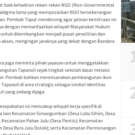
but baik kehadiran rekan-rekan NGO (Non-Governmental
aradigma lama yang memposisikan NGO berseberangan
an. Pemkab Taput mendorong agar jalinan kemitraan ini
tunya dengan memanfaatkan wilayah Masyarakat Hukum
t untuk dikembangkan menjadi pusat penelitian dan
h akses, mengingat jaraknya yang dekat dengan Bandara
ara juga meminta pihak yayasan untuk menggalakkan
ngutan Tapanuli sejak tingkat sekolah dasar melalui
venir. Pemkab bahkan merencanakan pembangunan ikon
Tapanuli di area strategis sebagai simbol identitas
i yang sedang dijaga.
esepakatan ini mencakup wilayah kerja spesifik di
ra lain Kecamatan Simangumban (Desa Lobu Sihim, Desa
); Kecamatan Pahae Julu (Desa Pantis); Kecamatan
an Desa Rura Julu Dolok); serta Kecamatan Parmonangan