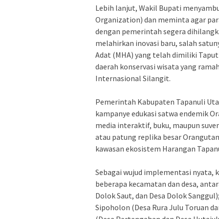
‎Lebih lanjut, Wakil Bupati menyam
Organization) dan meminta agar p
dengan pemerintah segera dihilangk
melahirkan inovasi baru, salah sa
Adat (MHA) yang telah dimiliki Tapu
daerah konservasi wisata yang rama
Internasional Silangit.
‎Pemerintah Kabupaten Tapanuli Ut
kampanye edukasi satwa endemik Ora
media interaktif, buku, maupun su
atau patung replika besar Orangutan 
kawasan ekosistem Harangan Tapanul
‎Sebagai wujud implementasi nyata, k
beberapa kecamatan dan desa, anta
Dolok Saut, dan Desa Dolok Sanggul
Sipoholon (Desa Rura Julu Toruan d