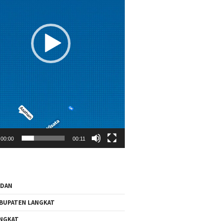
00:00
00:11
EDAN
BUPATEN LANGKAT
NGKAT