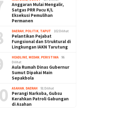
7
Anggaran Mulai Mengalir,
Satgas PRR Pacu K/L
Eksekusi Pemulihan
Permanen
8
DAERAH
,
POLITIK
,
TAPUT
102 Dilihat
Pelantikan Pejabat
Fungsional dan Struktural di
Lingkungan IAKN Tarutung
9
HEADLINE
,
MEDAN
,
PERISTIWA
96
Dilihat
Aula Rumah Dinas Gubernur
Sumut Dipakai Main
Sepakbola
0
ASAHAN
,
DAERAH
91 Dilihat
Perangi Narkoba, Gubsu
Kerahkan Patroli Gabungan
di Asahan