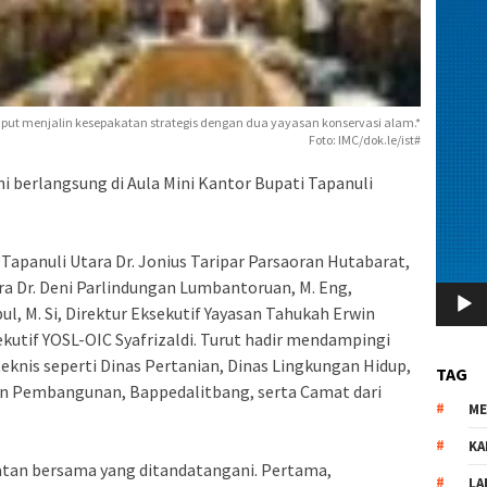
ut menjalin kesepakatan strategis dengan dua yayasan konservasi alam.*
Foto: IMC/dok.le/ist#
berlangsung di Aula Mini Kantor Bupati Tapanuli
i Tapanuli Utara Dr. Jonius Taripar Parsaoran Hutabarat,
Utara Dr. Deni Parlindungan Lumbantoruan, M. Eng,
ul, M. Si, Direktur Eksekutif Yayasan Tahukah Erwin
ekutif YOSL-OIC Syafrizaldi. Turut hadir mendampingi
eknis seperti Dinas Pertanian, Dinas Lingkungan Hidup,
TAG
n Pembangunan, Bappedalitbang, serta Camat dari
M
KA
katan bersama yang ditandatangani. Pertama,
LA