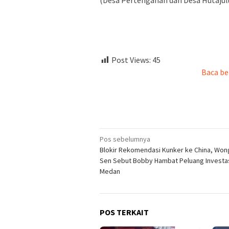
(Desa Pertengahan dan Desa Hutajulu
Post Views:
45
Baca be
Navigasi
Pos sebelumnya
Blokir Rekomendasi Kunker ke China, Won
pos
Sen Sebut Bobby Hambat Peluang Investa
Medan
POS TERKAIT