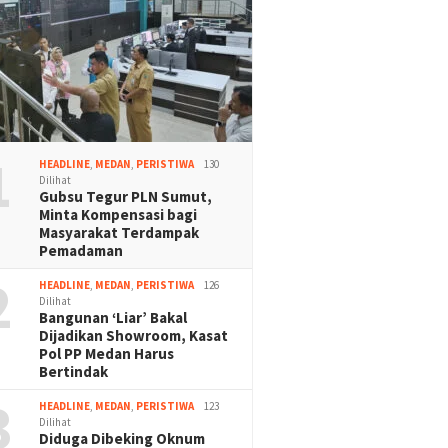
1
HEADLINE
,
MEDAN
,
PERISTIWA
130
Dilihat
Gubsu Tegur PLN Sumut,
Minta Kompensasi bagi
Masyarakat Terdampak
Pemadaman
2
HEADLINE
,
MEDAN
,
PERISTIWA
126
Dilihat
Bangunan ‘Liar’ Bakal
Dijadikan Showroom, Kasat
Pol PP Medan Harus
Bertindak
3
HEADLINE
,
MEDAN
,
PERISTIWA
123
Dilihat
Diduga Dibeking Oknum