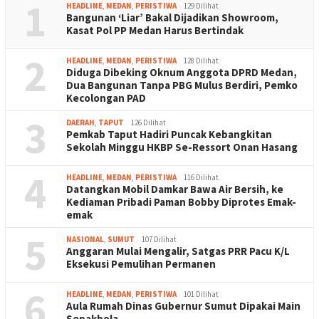
1
HEADLINE
,
MEDAN
,
PERISTIWA
129 Dilihat
Bangunan ‘Liar’ Bakal Dijadikan Showroom,
Kasat Pol PP Medan Harus Bertindak
2
HEADLINE
,
MEDAN
,
PERISTIWA
128 Dilihat
Diduga Dibeking Oknum Anggota DPRD Medan,
Dua Bangunan Tanpa PBG Mulus Berdiri, Pemko
Kecolongan PAD
3
DAERAH
,
TAPUT
126 Dilihat
Pemkab Taput Hadiri Puncak Kebangkitan
Sekolah Minggu HKBP Se-Ressort Onan Hasang
4
HEADLINE
,
MEDAN
,
PERISTIWA
116 Dilihat
Datangkan Mobil Damkar Bawa Air Bersih, ke
Kediaman Pribadi Paman Bobby Diprotes Emak-
emak
5
NASIONAL
,
SUMUT
107 Dilihat
Anggaran Mulai Mengalir, Satgas PRR Pacu K/L
Eksekusi Pemulihan Permanen
6
HEADLINE
,
MEDAN
,
PERISTIWA
101 Dilihat
Aula Rumah Dinas Gubernur Sumut Dipakai Main
Sepakbola