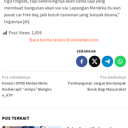
tiga tingkat, tapi sekelilingnya akan sama saja yang
membuat bangunan akan sia-sia. Lapangan Merdeka itu kan
pusat car free day, jadi butuh tanaman yang banyak disana,”
tegasnya.[di].
Post Views:
1,059
Baca berita terkini di inimedan.com
SEBARKAN
Navigasi
Pos sebelumnya
Pos berikutnya
Komisi I DPRD Medan Minta
Pembangunan Jangan Berdampak
pos
Disdukcapil “Jempu” Blangko
Buruk Bagi Masyarakat
e_KTP
POS TERKAIT