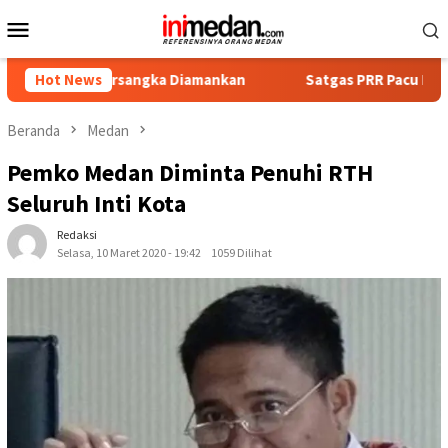
Loncat
Menu
ke
Mobile
konten
Tersangka Diamankan
Hot News
Satgas PRR Pacu Realisasi Tambahan
Beranda
Medan
Pemko Medan Diminta Penuhi RTH
Seluruh Inti Kota
Redaksi
Selasa, 10 Maret 2020 - 19:42
1059 Dilihat