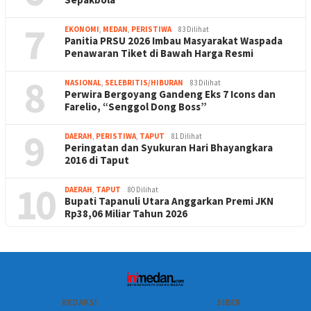
7
EKONOMI
,
MEDAN
,
PERISTIWA
83 Dilihat
Panitia PRSU 2026 Imbau Masyarakat Waspada
Penawaran Tiket di Bawah Harga Resmi
8
NASIONAL
,
SELEBRITIS/HIBURAN
83 Dilihat
Perwira Bergoyang Gandeng Eks 7 Icons dan
Farelio, “Senggol Dong Boss”
9
DAERAH
,
PERISTIWA
,
TAPUT
81 Dilihat
Peringatan dan Syukuran Hari Bhayangkara
2016 di Taput
10
DAERAH
,
TAPUT
80 Dilihat
Bupati Tapanuli Utara Anggarkan Premi JKN
Rp38,06 Miliar Tahun 2026
REDAKSI
SIBER