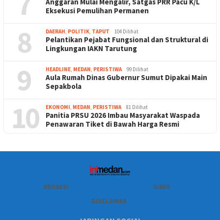
7
Anggaran Mulai Mengalir, Satgas PRR Pacu K/L
Eksekusi Pemulihan Permanen
8
DAERAH
,
POLITIK
,
TAPUT
104 Dilihat
Pelantikan Pejabat Fungsional dan Struktural di
Lingkungan IAKN Tarutung
9
HEADLINE
,
MEDAN
,
PERISTIWA
99 Dilihat
Aula Rumah Dinas Gubernur Sumut Dipakai Main
Sepakbola
10
EKONOMI
,
MEDAN
,
PERISTIWA
81 Dilihat
Panitia PRSU 2026 Imbau Masyarakat Waspada
Penawaran Tiket di Bawah Harga Resmi
REDAKSI
SIBER
DISCLAIMER