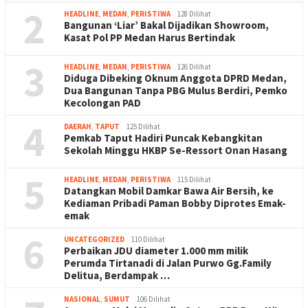
2
HEADLINE
,
MEDAN
,
PERISTIWA
128 Dilihat
Bangunan ‘Liar’ Bakal Dijadikan Showroom,
Kasat Pol PP Medan Harus Bertindak
3
HEADLINE
,
MEDAN
,
PERISTIWA
126 Dilihat
Diduga Dibeking Oknum Anggota DPRD Medan,
Dua Bangunan Tanpa PBG Mulus Berdiri, Pemko
Kecolongan PAD
4
DAERAH
,
TAPUT
125 Dilihat
Pemkab Taput Hadiri Puncak Kebangkitan
Sekolah Minggu HKBP Se-Ressort Onan Hasang
5
HEADLINE
,
MEDAN
,
PERISTIWA
115 Dilihat
Datangkan Mobil Damkar Bawa Air Bersih, ke
Kediaman Pribadi Paman Bobby Diprotes Emak-
emak
6
UNCATEGORIZED
110 Dilihat
Perbaikan JDU diameter 1.000 mm milik
Perumda Tirtanadi di Jalan Purwo Gg.Family
Delitua, Berdampak …
NASIONAL
,
SUMUT
106 Dilihat