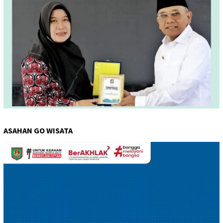
ASAHAN GO WISATA
Pemutar
Video