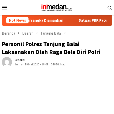
Loncat
Menu
ke
Mobile
konten
at Tersangka Diamankan
Hot News
Satgas PRR Pacu Realisasi Tamba
Beranda
Daerah
Tanjung Balai
Personil Polres Tanjung Balai
Laksanakan Olah Raga Bela Diri Polri
Redaksi
Jumat, 19 Mei 2023 - 18:09
246 Dilihat