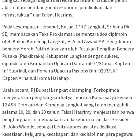
Langkat sebagai bagian dari Nusantara Baru harus berperan
aktif dalam pembangunan ekonomi, pendidikan, dan
infrastruktur,” ujar Faisal Hasrimy.
Pada kesempatan tersebut, Ketua DPRD Langkat, Sribana PA
SE, membacakan Teks Proklamasi, sementara doa dipimpin
oleh Kakan Kemenag Langkat, H. Ainul Aswad MA. Pengibaran
bendera Merah Putih dilakukan oleh Pasukan Pengibar Bendera
Pusaka (Paskibraka) Kabupaten Langkat dengan sukses,
dipandu oleh Komandan Upacara Danramil 07/Stabat Kapten
Inf Supriadi, dan Perwira Upacara Pasiops Dim 0203/LKT
Kapten Arhanud Iroma Harahap.
Usai upacara, Pj Bupati Langkat didampingi Forkopimda
menyerahkan penghargaan Satya Lencana Karya Satya kepada
12 ASN Pemkab dan Kemenag Langkat yang telah mengabdi
selama 10, 20, dan 30 tahun. Faisal Hasrimy menjelaskan bahwa
penghargaan ini merupakan tanda kehormatan dari Presiden
RI Joko Widodo, sebagai bentuk apresiasi atas dedikasi,
kesetiaan, kejujuran, kecakapan, dan kedisiplinan para pegawai