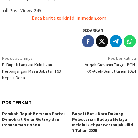
Post Views:
245
Baca berita terkini di inimedan.com
SEBARKAN
Navigasi
Pos sebelumnya
Pos berikutnya
Pj Bupati Langkat Kukuhkan
Ariqah Giovanni Target PON
pos
Perpanjangan Masa Jabatan 163
XXI/Aceh-Sumut tahun 2024
Kepala Desa
POS TERKAIT
Pemkab Taput Bersama Partai
Bupati Batu Bara Dukung
Demokrat Gelar Gotroy dan
Pelestarian Budaya Melayu
Penanaman Pohon
Melalui Gebyar Bertanjak Jilid
7 Tahun 2026