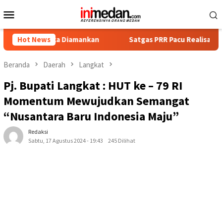
Loncat
Menu
ke
Mobile
konten
gka Diamankan
Hot News
Satgas PRR Pacu Realisasi Tambahan TKD A
Beranda
Daerah
Langkat
Pj. Bupati Langkat : HUT ke – 79 RI
Momentum Mewujudkan Semangat
“Nusantara Baru Indonesia Maju”
Redaksi
Sabtu, 17 Agustus 2024 - 19:43
245 Dilihat