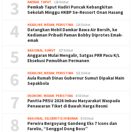
3
DAERAH
,
TAPUT
126 Dilihat
Pemkab Taput Hadiri Puncak Kebangkitan
Sekolah Minggu HKBP Se-Ressort Onan Hasang
4
HEADLINE
,
MEDAN
,
PERISTIWA
116 Dilihat
Datangkan Mobil Damkar Bawa Air Bersih, ke
Kediaman Pribadi Paman Bobby Diprotes Emak-
emak
5
NASIONAL
,
SUMUT
107 Dilihat
Anggaran Mulai Mengalir, Satgas PRR Pacu K/L
Eksekusi Pemulihan Permanen
6
HEADLINE
,
MEDAN
,
PERISTIWA
101 Dilihat
Aula Rumah Dinas Gubernur Sumut Dipakai Main
Sepakbola
7
EKONOMI
,
MEDAN
,
PERISTIWA
83 Dilihat
Panitia PRSU 2026 Imbau Masyarakat Waspada
Penawaran Tiket di Bawah Harga Resmi
8
NASIONAL
,
SELEBRITIS/HIBURAN
83 Dilihat
Perwira Bergoyang Gandeng Eks 7 Icons dan
Farelio, “Senggol Dong Boss”