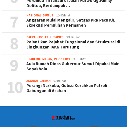
Perumda Tirtanadi di Jalan Purwo Gg.Family
Delitua, Berdampak …
7
NASIONAL
,
SUMUT
104 Dilihat
Anggaran Mulai Mengalir, Satgas PRR Pacu K/L
Eksekusi Pemulihan Permanen
8
DAERAH
,
POLITIK
,
TAPUT
101 Dilihat
Pelantikan Pejabat Fungsional dan Struktural di
Lingkungan IAKN Tarutung
9
HEADLINE
,
MEDAN
,
PERISTIWA
95 Dilihat
Aula Rumah Dinas Gubernur Sumut Dipakai Main
Sepakbola
10
ASAHAN
,
DAERAH
90 Dilihat
Perangi Narkoba, Gubsu Kerahkan Patroli
Gabungan di Asahan
REDAKSI
SIBER