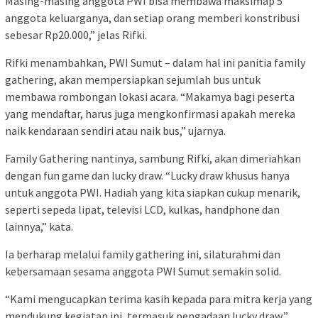
Masing-masing anggota PWI bisa membawa maksimap 5
anggota keluarganya, dan setiap orang memberi konstribusi
sebesar Rp20.000,” jelas Rifki.
Rifki menambahkan, PWI Sumut – dalam hal ini panitia family
gathering, akan mempersiapkan sejumlah bus untuk
membawa rombongan lokasi acara. “Makamya bagi peserta
yang mendaftar, harus juga mengkonfirmasi apakah mereka
naik kendaraan sendiri atau naik bus,” ujarnya.
Family Gathering nantinya, sambung Rifki, akan dimeriahkan
dengan fun game dan lucky draw. “Lucky draw khusus hanya
untuk anggota PWI. Hadiah yang kita siapkan cukup menarik,
seperti sepeda lipat, televisi LCD, kulkas, handphone dan
lainnya,” kata.
Ia berharap melalui family gathering ini, silaturahmi dan
kebersamaan sesama anggota PWI Sumut semakin solid.
“Kami mengucapkan terima kasih kepada para mitra kerja yang
mendukung kegiatan ini, termasuk pengadaan lucky draw,”