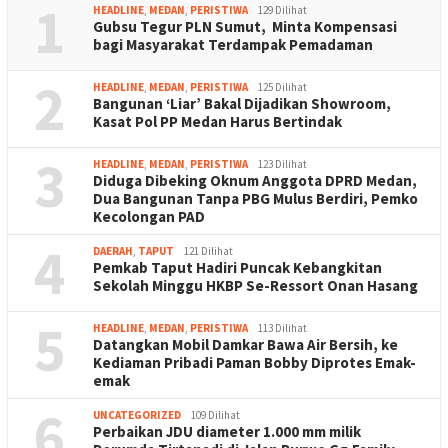
1
HEADLINE
,
MEDAN
,
PERISTIWA
129 Dilihat
Gubsu Tegur PLN Sumut, Minta Kompensasi
bagi Masyarakat Terdampak Pemadaman
2
HEADLINE
,
MEDAN
,
PERISTIWA
125 Dilihat
Bangunan ‘Liar’ Bakal Dijadikan Showroom,
Kasat Pol PP Medan Harus Bertindak
3
HEADLINE
,
MEDAN
,
PERISTIWA
123 Dilihat
Diduga Dibeking Oknum Anggota DPRD Medan,
Dua Bangunan Tanpa PBG Mulus Berdiri, Pemko
Kecolongan PAD
4
DAERAH
,
TAPUT
121 Dilihat
Pemkab Taput Hadiri Puncak Kebangkitan
Sekolah Minggu HKBP Se-Ressort Onan Hasang
5
HEADLINE
,
MEDAN
,
PERISTIWA
113 Dilihat
Datangkan Mobil Damkar Bawa Air Bersih, ke
Kediaman Pribadi Paman Bobby Diprotes Emak-
emak
6
UNCATEGORIZED
109 Dilihat
Perbaikan JDU diameter 1.000 mm milik