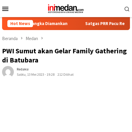
Loncat
Menu
ke
Mobile
konten
rsangka Diamankan
Hot News
Satgas PRR Pacu Realisasi Tambahan T
Beranda
Medan
PWI Sumut akan Gelar Family Gathering
di Batubara
Redaksi
Sabtu, 13 Mei 2023 - 19:28
212 Dilihat