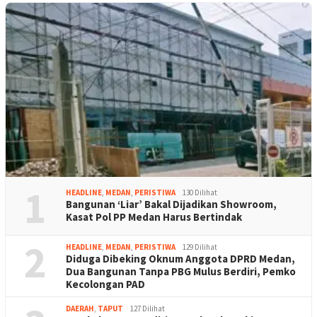
1
HEADLINE
,
MEDAN
,
PERISTIWA
130 Dilihat
Bangunan ‘Liar’ Bakal Dijadikan Showroom,
Kasat Pol PP Medan Harus Bertindak
2
HEADLINE
,
MEDAN
,
PERISTIWA
129 Dilihat
Diduga Dibeking Oknum Anggota DPRD Medan,
Dua Bangunan Tanpa PBG Mulus Berdiri, Pemko
Kecolongan PAD
DAERAH
,
TAPUT
127 Dilihat