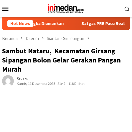
Loncat
Menu
ke
Mobile
konten
rsangka Diamankan
Hot News
Satgas PRR Pacu Realisasi Tambahan T
Beranda
Daerah
Siantar - Simalungun
Sambut Nataru, Kecamatan Girsang
Sipangan Bolon Gelar Gerakan Pangan
Murah
Redaksi
Kamis, 11 Desember 2025 - 21:42
118 Dilihat