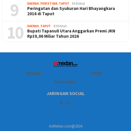
9
DAERAH
,
PERISTIWA
,
TAPUT
83 Dilihat
Peringatan dan Syukuran Hari Bhayangkara
2016 di Taput
10
DAERAH
,
TAPUT
83 Dilihat
Bupati Tapanuli Utara Anggarkan Premi JKN
Rp38,06 Miliar Tahun 2026
REDAKSI
SIBER
DISCLAIMER
JARINGAN SOCIAL
RSS
IniMedan.com@2024