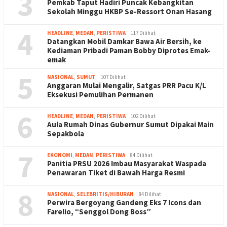
3
Pemkab Taput Hadiri Puncak Kebangkitan
Sekolah Minggu HKBP Se-Ressort Onan Hasang
4
HEADLINE
,
MEDAN
,
PERISTIWA
117 Dilihat
Datangkan Mobil Damkar Bawa Air Bersih, ke
Kediaman Pribadi Paman Bobby Diprotes Emak-
emak
5
NASIONAL
,
SUMUT
107 Dilihat
Anggaran Mulai Mengalir, Satgas PRR Pacu K/L
Eksekusi Pemulihan Permanen
6
HEADLINE
,
MEDAN
,
PERISTIWA
102 Dilihat
Aula Rumah Dinas Gubernur Sumut Dipakai Main
Sepakbola
7
EKONOMI
,
MEDAN
,
PERISTIWA
84 Dilihat
Panitia PRSU 2026 Imbau Masyarakat Waspada
Penawaran Tiket di Bawah Harga Resmi
8
NASIONAL
,
SELEBRITIS/HIBURAN
84 Dilihat
Perwira Bergoyang Gandeng Eks 7 Icons dan
Farelio, “Senggol Dong Boss”