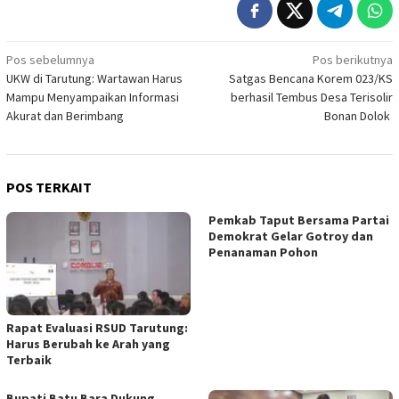
Navigasi
Pos sebelumnya
Pos berikutnya
UKW di Tarutung: Wartawan Harus
Satgas Bencana Korem 023/KS
pos
Mampu Menyampaikan Informasi
berhasil Tembus Desa Terisolir
Akurat dan Berimbang
Bonan Dolok
POS TERKAIT
Pemkab Taput Bersama Partai
Demokrat Gelar Gotroy dan
Penanaman Pohon
Rapat Evaluasi RSUD Tarutung:
Harus Berubah ke Arah yang
Terbaik
Bupati Batu Bara Dukung