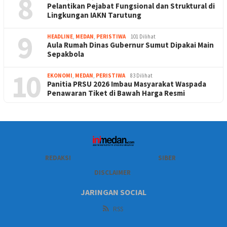
8
Pelantikan Pejabat Fungsional dan Struktural di
Lingkungan IAKN Tarutung
9
HEADLINE
,
MEDAN
,
PERISTIWA
101 Dilihat
Aula Rumah Dinas Gubernur Sumut Dipakai Main
Sepakbola
10
EKONOMI
,
MEDAN
,
PERISTIWA
83 Dilihat
Panitia PRSU 2026 Imbau Masyarakat Waspada
Penawaran Tiket di Bawah Harga Resmi
REDAKSI
SIBER
DISCLAIMER
JARINGAN SOCIAL
RSS