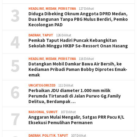
3
HEADLINE
,
MEDAN
,
PERISTIWA
127 Dilihat
Diduga Dibeking Oknum Anggota DPRD Medan,
Dua Bangunan Tanpa PBG Mulus Berdiri, Pemko
Kecolongan PAD
4
DAERAH
,
TAPUT
126 Dilihat
Pemkab Taput Hadiri Puncak Kebangkitan
Sekolah Minggu HKBP Se-Ressort Onan Hasang
5
HEADLINE
,
MEDAN
,
PERISTIWA
116 Dilihat
Datangkan Mobil Damkar Bawa Air Bersih, ke
Kediaman Pribadi Paman Bobby Diprotes Emak-
emak
6
UNCATEGORIZED
111 Dilihat
Perbaikan JDU diameter 1.000 mm milik
Perumda Tirtanadi di Jalan Purwo Gg.Family
Delitua, Berdampak …
7
NASIONAL
,
SUMUT
107 Dilihat
Anggaran Mulai Mengalir, Satgas PRR Pacu K/L
Eksekusi Pemulihan Permanen
DAERAH
,
POLITIK
,
TAPUT
107 Dilihat