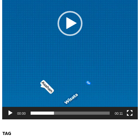
00:00
00:11
TAG