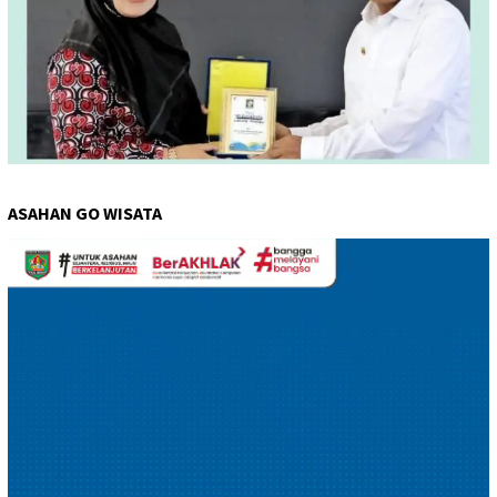
ASAHAN GO WISATA
Pemutar
Video