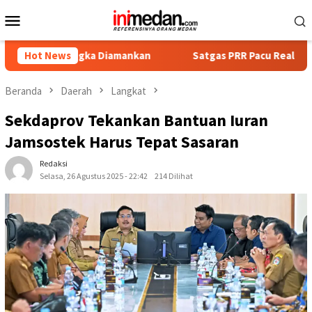
Loncat
Menu
ke
Mobile
konten
rsangka Diamankan
Hot News
Satgas PRR Pacu Realisasi Tambahan TK
Beranda
Daerah
Langkat
Sekdaprov Tekankan Bantuan Iuran
Jamsostek Harus Tepat Sasaran
Redaksi
Selasa, 26 Agustus 2025 - 22:42
214 Dilihat