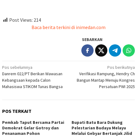
Post Views:
214
Baca berita terkini di inimedan.com
SEBARKAN
Navigasi
Pos sebelumnya
Pos berikutnya
Danrem 022/PT Berikan Wawasan
Verifikasi Rampung, Hendry Ch
pos
Kebangsaan kepada Calon
Bangun Mantap Menuju Kongres
Mahasiswa STIKOM Tunas Bangsa
Persatuan PWI 2025
POS TERKAIT
Pemkab Taput Bersama Partai
Bupati Batu Bara Dukung
Demokrat Gelar Gotroy dan
Pelestarian Budaya Melayu
Penanaman Pohon
Melalui Gebyar Bertanjak Jilid