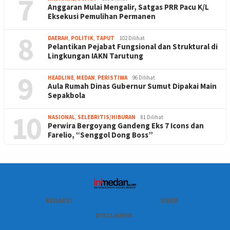
7
Anggaran Mulai Mengalir, Satgas PRR Pacu K/L
Eksekusi Pemulihan Permanen
8
DAERAH
,
POLITIK
,
TAPUT
102 Dilihat
Pelantikan Pejabat Fungsional dan Struktural di
Lingkungan IAKN Tarutung
9
HEADLINE
,
MEDAN
,
PERISTIWA
96 Dilihat
Aula Rumah Dinas Gubernur Sumut Dipakai Main
Sepakbola
10
NASIONAL
,
SELEBRITIS/HIBURAN
81 Dilihat
Perwira Bergoyang Gandeng Eks 7 Icons dan
Farelio, “Senggol Dong Boss”
REDAKSI
SIBER
DISCLAIMER