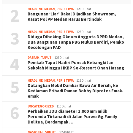
2
HEADLINE
,
MEDAN
,
PERISTIWA
126 Dilihat
Bangunan ‘Liar’ Bakal Dijadikan Showroom,
Kasat Pol PP Medan Harus Bertindak
3
HEADLINE
,
MEDAN
,
PERISTIWA
125 Dilihat
Diduga Dibeking Oknum Anggota DPRD Medan,
Dua Bangunan Tanpa PBG Mulus Berdiri, Pemko
Kecolongan PAD
4
DAERAH
,
TAPUT
124 Dilihat
Pemkab Taput Hadiri Puncak Kebangkitan
Sekolah Minggu HKBP Se-Ressort Onan Hasang
5
HEADLINE
,
MEDAN
,
PERISTIWA
113 Dilihat
Datangkan Mobil Damkar Bawa Air Bersih, ke
Kediaman Pribadi Paman Bobby Diprotes Emak-
emak
6
UNCATEGORIZED
110 Dilihat
Perbaikan JDU diameter 1.000 mm milik
Perumda Tirtanadi di Jalan Purwo Gg.Family
Delitua, Berdampak …
NASIONAL
,
SUMUT
105 Dilihat