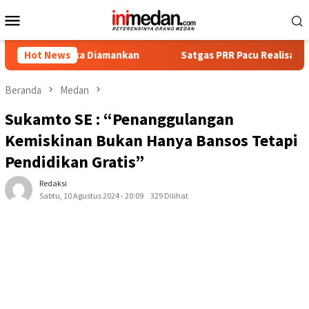
Loncat
Menu
ke
Mobile
konten
ngka Diamankan
Hot News
Satgas PRR Pacu Realisasi Tambahan TKD 
Beranda
Medan
Sukamto SE : “Penanggulangan
Kemiskinan Bukan Hanya Bansos Tetapi
Pendidikan Gratis”
Redaksi
Sabtu, 10 Agustus 2024 - 20:09
329 Dilihat