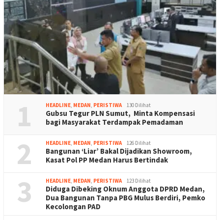
1
HEADLINE
,
MEDAN
,
PERISTIWA
130 Dilihat
Gubsu Tegur PLN Sumut, Minta Kompensasi
bagi Masyarakat Terdampak Pemadaman
2
HEADLINE
,
MEDAN
,
PERISTIWA
126 Dilihat
Bangunan ‘Liar’ Bakal Dijadikan Showroom,
Kasat Pol PP Medan Harus Bertindak
3
HEADLINE
,
MEDAN
,
PERISTIWA
123 Dilihat
Diduga Dibeking Oknum Anggota DPRD Medan,
Dua Bangunan Tanpa PBG Mulus Berdiri, Pemko
Kecolongan PAD