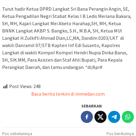
Turut hadir Ketua DPRD Langkat Sri Bana Perangin Angin, SE,
Ketua Pengadilan Negri Stabat Kelas I B Ledis Meriana Bakara,
SH, MH, Kajari Langkat Mei Abeto Harahap,SH, MH, Ketua
BNNK Langkat AKBP. S. Bangko, S.H., M.B.A, SH, Ketua MUI
Langkat H.Zulkifli Ahmad Dian,LC,MA, Dandim 0203/LKT di
wakili Danramil 07/STB Kapten Inf Edi Susanto, Kapolres
Langkat di wakili Kompol Kompol Hendri Nupia Dinka Barus,
SH, SIK.MM, Para Asisten dan Staf Ahli Bupati, Para Kepala
Perangkat Daerah, dan tamu undangan. *di/Apr#
Post Views:
248
Baca berita terkini di inimedan.com
SEBARKAN
Navigasi
Pos sebelumnya
Pos berikutnya