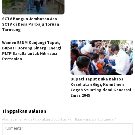
SCTV Bangun Jembatan Asa
SCTV di Desa Parbaju Toruan
Tarutung
Wamen ESDM Kunjungi Taput,
Bupati Dorong Sinergi Energi
PLTP Sarulla untuk Hilirisasi
Pertanian
Bupati Taput Buka Baksos
Kesehatan Gigi, Komitmen
Cegah Stunting demi Generasi
Emas 2045
Tinggalkan Balasan
Alamat email Anda tidak akan dipublikasikan.
Ruas yang wajib ditandai
*