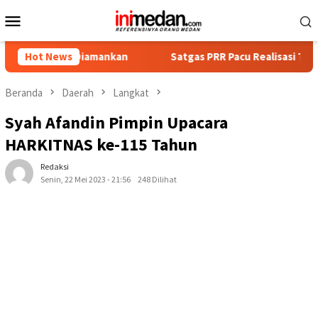
Loncat
Menu
ke
Mobile
konten
Diamankan
Hot News
Satgas PRR Pacu Realisasi Tambahan TKD Aceh 
Beranda
Daerah
Langkat
Syah Afandin Pimpin Upacara
HARKITNAS ke-115 Tahun
Redaksi
Senin, 22 Mei 2023 - 21:56
248 Dilihat