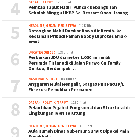
4
DAERAH
,
TAPUT
121 Dilihat
Pemkab Taput Hadiri Puncak Kebangkitan
Sekolah Minggu HKBP Se-Ressort Onan Hasang
5
HEADLINE
,
MEDAN
,
PERISTIWA
113 Dilihat
Datangkan Mobil Damkar Bawa Air Bersih, ke
Kediaman Pribadi Paman Bobby Diprotes Emak-
emak
6
UNCATEGORIZED
109 Dilihat
Perbaikan JDU diameter 1.000 mm milik
Perumda Tirtanadi di Jalan Purwo Gg.Family
Delitua, Berdampak …
7
NASIONAL
,
SUMUT
104 Dilihat
Anggaran Mulai Mengalir, Satgas PRR Pacu K/L
Eksekusi Pemulihan Permanen
8
DAERAH
,
POLITIK
,
TAPUT
102 Dilihat
Pelantikan Pejabat Fungsional dan Struktural di
Lingkungan IAKN Tarutung
9
HEADLINE
,
MEDAN
,
PERISTIWA
96 Dilihat
Aula Rumah Dinas Gubernur Sumut Dipakai Main
Sepakbola