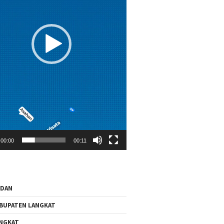
00:00
00:11
EDAN
BUPATEN LANGKAT
NGKAT