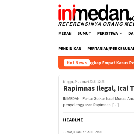
Loncat
ke
konten
MEDAN
SUMUT
PERISTIWA
DA
PENDIDIKAN
PERTANIAN/PERKEBUNA
resnarkoba Polres Batu Bara Ungkap Empat Kasus Peredaran Nar
Hot News
Minggu, 24 Januari 2016 - 12:23
Rapimnas Ilegal, Ical 
INIMEDAN - Partai Golkar hasil Munas
penyelenggaran Rapimnas […]
HEADLNE
Jumat, 8 Januari 2016 - 21:01