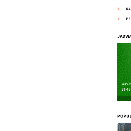
RA
PE
JADWA
POPU