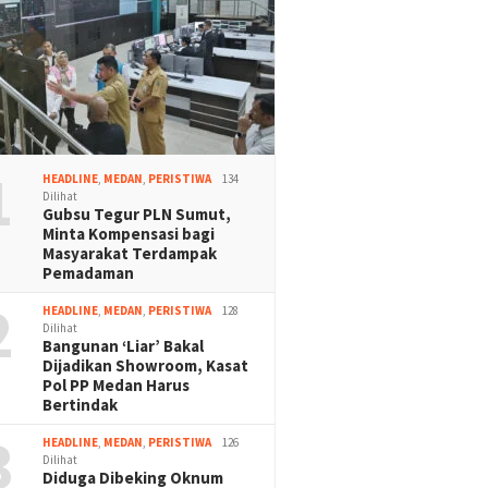
1
HEADLINE
,
MEDAN
,
PERISTIWA
134
Dilihat
Gubsu Tegur PLN Sumut,
Minta Kompensasi bagi
Masyarakat Terdampak
Pemadaman
2
HEADLINE
,
MEDAN
,
PERISTIWA
128
Dilihat
Bangunan ‘Liar’ Bakal
Dijadikan Showroom, Kasat
Pol PP Medan Harus
Bertindak
3
HEADLINE
,
MEDAN
,
PERISTIWA
126
Dilihat
Diduga Dibeking Oknum