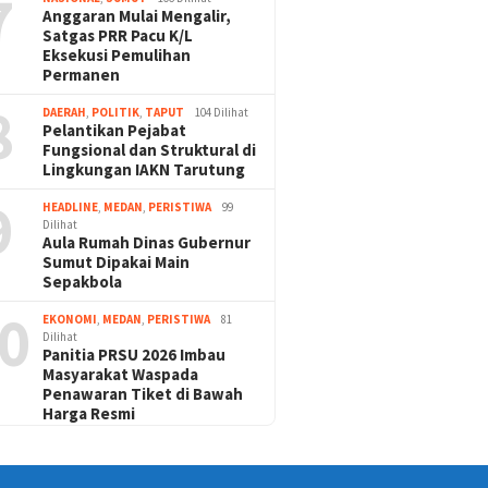
7
Anggaran Mulai Mengalir,
Satgas PRR Pacu K/L
Eksekusi Pemulihan
Permanen
8
DAERAH
,
POLITIK
,
TAPUT
104 Dilihat
Pelantikan Pejabat
Fungsional dan Struktural di
Lingkungan IAKN Tarutung
9
HEADLINE
,
MEDAN
,
PERISTIWA
99
Dilihat
Aula Rumah Dinas Gubernur
Sumut Dipakai Main
Sepakbola
0
EKONOMI
,
MEDAN
,
PERISTIWA
81
Dilihat
Panitia PRSU 2026 Imbau
Masyarakat Waspada
Penawaran Tiket di Bawah
Harga Resmi