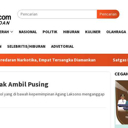
Pencarian
ERAH
NASIONAL
POLITIK
HIBURAN
KULINER
OLAHRAGA
N
SELEBRITIS/HIBURAN
ADVETORIAL
kotika, Empat Tersangka Diamankan
Satgas PRR Pacu Real
CEGA
Tak Ambil Pusing
 Ancol yang di bawah kepemimpinan Agung Laksono menganggap