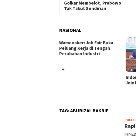
Golkar Membelot, Prabowo
Tak Takut Sendirian
NASIONAL
enaker: Job Fair Buka
uang Kerja di Tengah
ubahan Industri
«
Indonesia dan Turki Sepakati
Satg
Joint Action Plan 2026–2027
Tamb
Tril
dan 
TAG:
ABURIZAL BAKRIE
POLITI
Rapi
INIMED