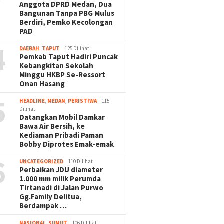
Anggota DPRD Medan, Dua
Bangunan Tanpa PBG Mulus
Berdiri, Pemko Kecolongan
PAD
4
DAERAH
,
TAPUT
125 Dilihat
Pemkab Taput Hadiri Puncak
Kebangkitan Sekolah
Minggu HKBP Se-Ressort
Onan Hasang
5
HEADLINE
,
MEDAN
,
PERISTIWA
115
Dilihat
Datangkan Mobil Damkar
Bawa Air Bersih, ke
Kediaman Pribadi Paman
Bobby Diprotes Emak-emak
6
UNCATEGORIZED
110 Dilihat
Perbaikan JDU diameter
1.000 mm milik Perumda
Tirtanadi di Jalan Purwo
Gg.Family Delitua,
Berdampak …
NASIONAL
,
SUMUT
106 Dilihat