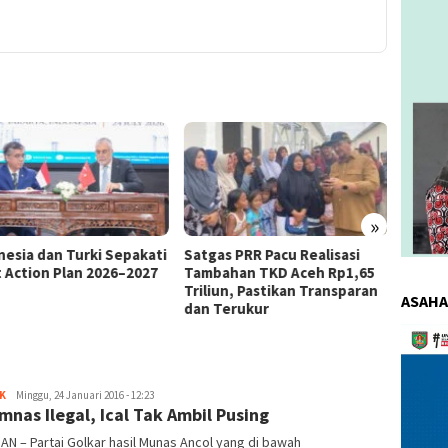
»
as PRR Pacu Realisasi
Kemnaker Berhasil Mediasi
The 4
ahan TKD Aceh Rp1,65
Perselisihan PHK PT Amos
Bahas 
iun, Pastikan Transparan
Indah Indonesia Perselisihan
Memen
ASAHA
Terukur
PHK PT Amos Indah Indonesia
Konsum
Pemuta
Video
K
redaksi
Minggu, 24 Januari 2016 - 12:23
mnas Ilegal, Ical Tak Ambil Pusing
AN – Partai Golkar hasil Munas Ancol yang di bawah