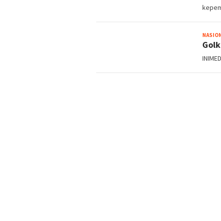
kepem
NASIO
Golk
INIMED