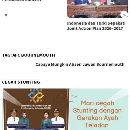
«
»
Indonesia dan Turki Sepakati
Satgas PRR Pacu Realisasi
Joint Action Plan 2026–2027
Tambahan TKD Aceh Rp1,65
Triliun, Pastikan Transparan
dan Terukur
TAG:
AFC BOURNEMOUTH
Cabaye Mungkin Absen Lawan Bournemouth
CEGAH STUNTING