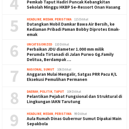
4
Pemkab Taput Hadiri Puncak Kebangkitan
Sekolah Minggu HKBP Se-Ressort Onan Hasang
5
HEADLINE
,
MEDAN
,
PERISTIWA
115 Dilihat
Datangkan Mobil Damkar Bawa Air Bersih, ke
Kediaman Pribadi Paman Bobby Diprotes Emak-
emak
6
UNCATEGORIZED
110 Dilihat
Perbaikan JDU diameter 1.000 mm milik
Perumda Tirtanadi di Jalan Purwo Gg.Family
Delitua, Berdampak …
7
NASIONAL
,
SUMUT
106 Dilihat
Anggaran Mulai Mengalir, Satgas PRR Pacu K/L
Eksekusi Pemulihan Permanen
8
DAERAH
,
POLITIK
,
TAPUT
104 Dilihat
Pelantikan Pejabat Fungsional dan Struktural di
Lingkungan IAKN Tarutung
9
HEADLINE
,
MEDAN
,
PERISTIWA
99 Dilihat
Aula Rumah Dinas Gubernur Sumut Dipakai Main
Sepakbola