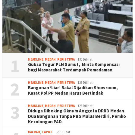
1
HEADLINE
,
MEDAN
,
PERISTIWA
133 Dilihat
Gubsu Tegur PLN Sumut, Minta Kompensasi
bagi Masyarakat Terdampak Pemadaman
2
HEADLINE
,
MEDAN
,
PERISTIWA
128 Dilihat
Bangunan ‘Liar’ Bakal Dijadikan Showroom,
Kasat Pol PP Medan Harus Bertindak
3
HEADLINE
,
MEDAN
,
PERISTIWA
126 Dilihat
Diduga Dibeking Oknum Anggota DPRD Medan,
Dua Bangunan Tanpa PBG Mulus Berdiri, Pemko
Kecolongan PAD
DAERAH
,
TAPUT
125 Dilihat