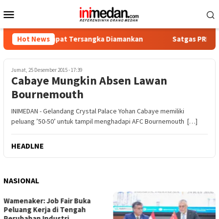
Loncat
Menu
ke
Mobile
konten
tika, Empat Tersangka Diamankan
Hot News
Satgas PRR Pacu Realis
Jumat, 25 Desember 2015 - 17:39
Cabaye Mungkin Absen Lawan
Bournemouth
INIMEDAN - Gelandang Crystal Palace Yohan Cabaye memiliki
peluang ’50-50’ untuk tampil menghadapi AFC Bournemouth […]
HEADLNE
NASIONAL