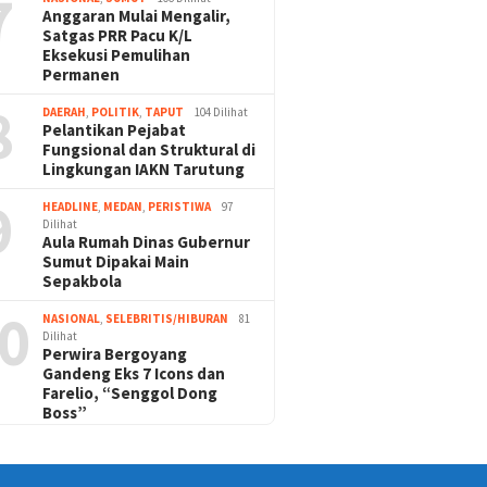
7
Anggaran Mulai Mengalir,
Satgas PRR Pacu K/L
Eksekusi Pemulihan
Permanen
8
DAERAH
,
POLITIK
,
TAPUT
104 Dilihat
Pelantikan Pejabat
Fungsional dan Struktural di
Lingkungan IAKN Tarutung
9
HEADLINE
,
MEDAN
,
PERISTIWA
97
Dilihat
Aula Rumah Dinas Gubernur
Sumut Dipakai Main
Sepakbola
0
NASIONAL
,
SELEBRITIS/HIBURAN
81
Dilihat
Perwira Bergoyang
Gandeng Eks 7 Icons dan
Farelio, “Senggol Dong
Boss”