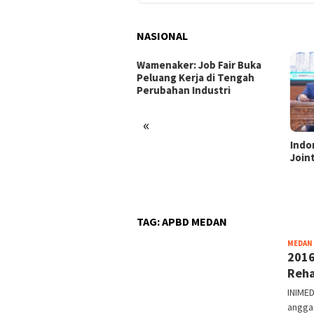
NASIONAL
Wamenaker: Job Fair Buka
Peluang Kerja di Tengah
Perubahan Industri
«
in Setia Selamanya”
Indon
lkan Sosok Jamin
Joint 
ing kepada Generasi
a
TAG:
APBD MEDAN
MEDAN
2016
Reha
INIME
angga