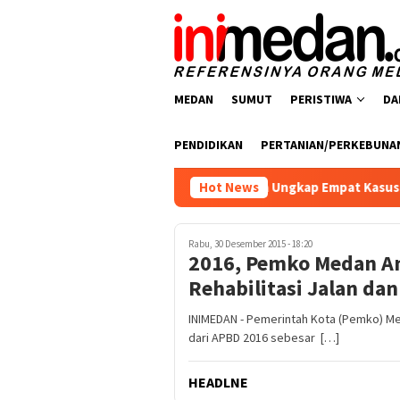
Loncat
ke
konten
MEDAN
SUMUT
PERISTIWA
DA
PENDIDIKAN
PERTANIAN/PERKEBUNA
atresnarkoba Polres Batu Bara Ungkap Empat Kasus Peredaran N
Hot News
Rabu, 30 Desember 2015 - 18:20
2016, Pemko Medan A
Rehabilitasi Jalan dan
INIMEDAN - Pemerintah Kota (Pemko) Me
dari APBD 2016 sebesar […]
HEADLNE