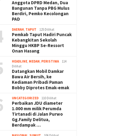
Anggota DPRD Medan, Dua
Bangunan Tanpa PBG Mulus
Berdiri, Pemko Kecolongan
PAD
4
DAERAH
,
TAPUT
125 Dilihat
Pemkab Taput Hadiri Puncak
Kebangkitan Sekolah
Minggu HKBP Se-Ressort
Onan Hasang
5
HEADLINE
,
MEDAN
,
PERISTIWA
114
Dilihat
Datangkan Mobil Damkar
Bawa Air Bersih, ke
Kediaman Pribadi Paman
Bobby Diprotes Emak-emak
6
UNCATEGORIZED
110 Dilihat
Perbaikan JDU diameter
1.000 mm milik Perumda
Tirtanadi di Jalan Purwo
Gg.Family Delitua,
Berdampak …
NASIONAL
,
SUMUT
106 Dilihat