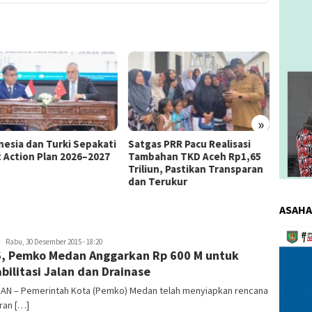
»
esia dan Turki Sepakati
Satgas PRR Pacu Realisasi
Kemnake
Action Plan 2026–2027
Tambahan TKD Aceh Rp1,65
Perseli
Triliun, Pastikan Transparan
Indah I
dan Terukur
PHK PT 
ASAHA
Pemuta
redaksi
Rabu, 30 Desember 2015 - 18:20
Video
, Pemko Medan Anggarkan Rp 600 M untuk
bilitasi Jalan dan Drainase
DAN – Pemerintah Kota (Pemko) Medan telah menyiapkan rencana
ran […]