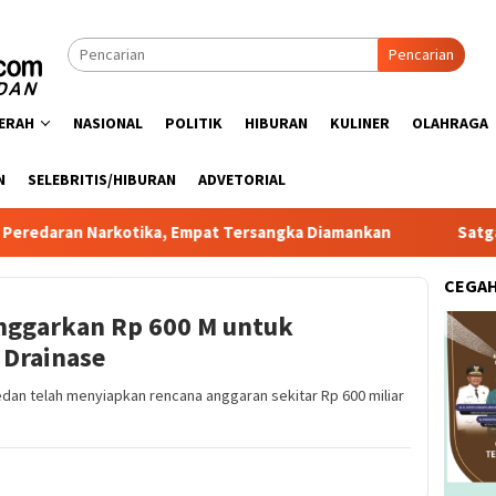
Pencarian
ERAH
NASIONAL
POLITIK
HIBURAN
KULINER
OLAHRAGA
N
SELEBRITIS/HIBURAN
ADVETORIAL
arkotika, Empat Tersangka Diamankan
Satgas PRR Pacu R
CEGA
nggarkan Rp 600 M untuk
 Drainase
dan telah menyiapkan rencana anggaran sekitar Rp 600 miliar