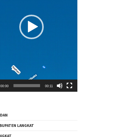
00:00
00:11
EDAN
BUPATEN LANGKAT
NGKAT