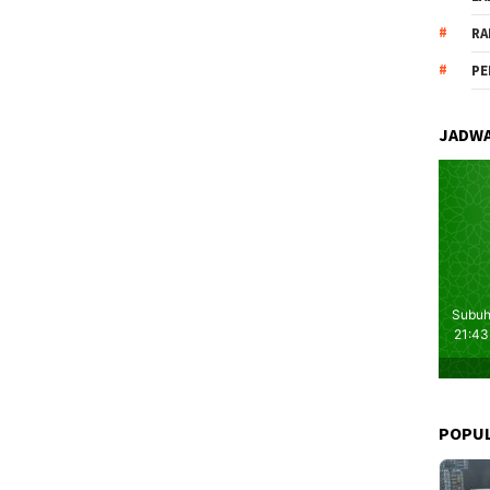
RA
PE
JADWA
POPU