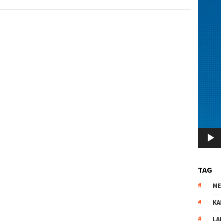
TAG
M
KA
LA