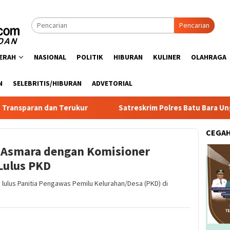
Pencarian
ERAH
NASIONAL
POLITIK
HIBURAN
KULINER
OLAHRAGA
N
SELEBRITIS/HIBURAN
ADVETORIAL
an dan Terukur
Satreskrim Polres Batu Bara Ungkap Kasu
CEGA
 Asmara dengan Komisioner
Lulus PKD
a lulus Panitia Pengawas Pemilu Kelurahan/Desa (PKD) di