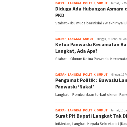
DAERAH
,
LANGKAT
,
POLITIK
,
SUMUT
redaksi
Jumat, 17 Ma
Diduga Ada Hubungan Asmara d
PKD
Stabat – Ibu muda berinisial YW akhirnya l
DAERAH
,
LANGKAT
,
SUMUT
redaksi
Minggu, 26 Februari 2023
Ketua Panwaslu Kecamatan Bat
Langkat, Ada Apa?
Stabat – Oknum Ketua Panwaslu Kecamatan
DAERAH
,
LANGKAT
,
POLITIK
,
SUMUT
redaksi
Minggu, 19 Fe
Pengamat Politik : Bawaslu L
Panwaslu ‘Nakal’
Langkat – Pemberitaan terkait oknum Panw
DAERAH
,
LANGKAT
,
POLITIK
,
SUMUT
redaksi
Jumat, 13 Ja
Surat Plt Bupati Langkat Tak 
IniMedan, Langkat. Kepala Sekretariat (Ka