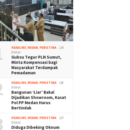
1
HEADLINE
,
MEDAN
,
PERISTIWA
134
Dilihat
Gubsu Tegur PLN Sumut,
Minta Kompensasi bagi
Masyarakat Terdampak
Pemadaman
2
HEADLINE
,
MEDAN
,
PERISTIWA
128
Dilihat
Bangunan ‘Liar’ Bakal
Dijadikan Showroom, Kasat
Pol PP Medan Harus
Bertindak
3
HEADLINE
,
MEDAN
,
PERISTIWA
127
Dilihat
Diduga Dibeking Oknum