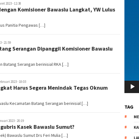
ret 2023 - 12:38
engan Komisioner Bawaslu Langkat, YW Lulus
ulus Panitia Pengawas […]
 - 21:59
ang Serangan Dipanggil Komisioner Bawaslu
 Batang Serangan berinisial RKA […]
bruari 2023 - 18:03
angkat Harus Segera Menindak Tegas Oknum
aslu Kecamatan Batang Serangan berinisial […]
TAG
M
nuari 2023 - 20:19
Digubris Kasek Bawaslu Sumut?
KA
sek) Bawaslu Sumut Drs Feri Mulia […]
LA