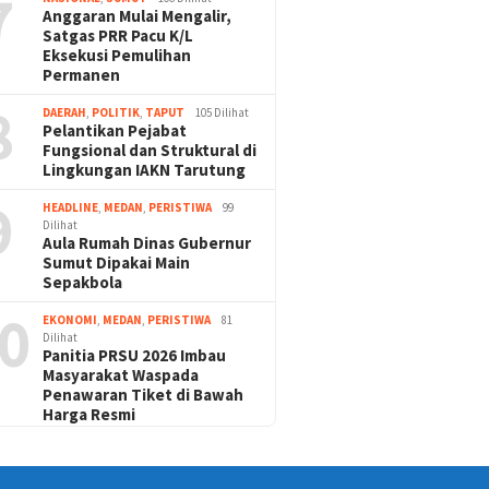
7
Anggaran Mulai Mengalir,
Satgas PRR Pacu K/L
Eksekusi Pemulihan
Permanen
8
DAERAH
,
POLITIK
,
TAPUT
105 Dilihat
Pelantikan Pejabat
Fungsional dan Struktural di
Lingkungan IAKN Tarutung
9
HEADLINE
,
MEDAN
,
PERISTIWA
99
Dilihat
Aula Rumah Dinas Gubernur
Sumut Dipakai Main
Sepakbola
0
EKONOMI
,
MEDAN
,
PERISTIWA
81
Dilihat
Panitia PRSU 2026 Imbau
Masyarakat Waspada
Penawaran Tiket di Bawah
Harga Resmi