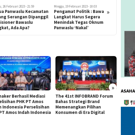
, 26 Februari 2023 - 21:59
Minggu, 19 Februari 2023 - 18:03
Jumat, 13 Jan
»
ua Panwaslu Kecamatan
Pengamat Politik : Bawaslu
Surat Pl
ang Serangan Dipanggil
Langkat Harus Segera
Tak Digu
isioner Bawaslu
Menindak Tegas Oknum
Sumut?
gkat, Ada Apa?
Panwaslu ‘Nakal’
»
ASAHA
aker Berhasil Mediasi
The 41st INFOBRAND Forum
Djamin
Pemuta
elisihan PHK PT Amos
Bahas Strategi Brand
Kenalk
h Indonesia Perselisihan
Memenangkan Pilihan
Gintin
Video
PT Amos Indah Indonesia
Konsumen di Era Digital
Muda