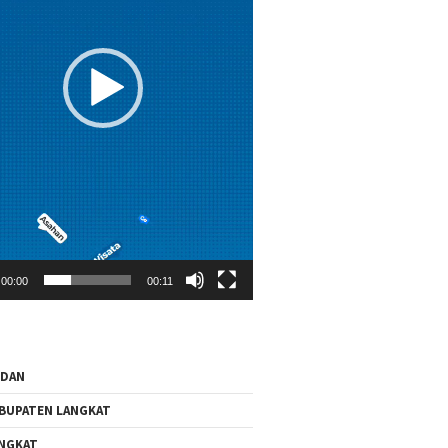
00:00
00:11
EDAN
BUPATEN LANGKAT
NGKAT