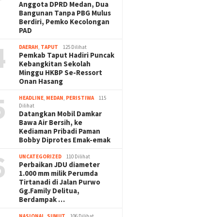
Anggota DPRD Medan, Dua
Bangunan Tanpa PBG Mulus
Berdiri, Pemko Kecolongan
PAD
4
DAERAH
,
TAPUT
125 Dilihat
Pemkab Taput Hadiri Puncak
Kebangkitan Sekolah
Minggu HKBP Se-Ressort
Onan Hasang
5
HEADLINE
,
MEDAN
,
PERISTIWA
115
Dilihat
Datangkan Mobil Damkar
Bawa Air Bersih, ke
Kediaman Pribadi Paman
Bobby Diprotes Emak-emak
6
UNCATEGORIZED
110 Dilihat
Perbaikan JDU diameter
1.000 mm milik Perumda
Tirtanadi di Jalan Purwo
Gg.Family Delitua,
Berdampak …
NASIONAL
,
SUMUT
106 Dilihat