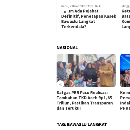
Rabu, 21 Desember 2022 - 19:08
Rabu, 23 November 2022 - 16:41
Minggu
«
Dokumen Kependudukan
Belum Ada Pejabat
Ket
Suami Oknum Komisioner
Definitif, Penetapan Kasek
Bat
Bawaslu Langkat Ditolak
Bawaslu Langkat
Kom
Disdukcapil?
Terkendala?
Lan
NASIONAL
«
onesia dan Turki Sepakati
Satgas PRR Pacu Realisasi
Kemn
nt Action Plan 2026–2027
Tambahan TKD Aceh Rp1,65
Pers
Triliun, Pastikan Transparan
Inda
dan Terukur
PHK 
TAG:
BAWASLU LANGKAT