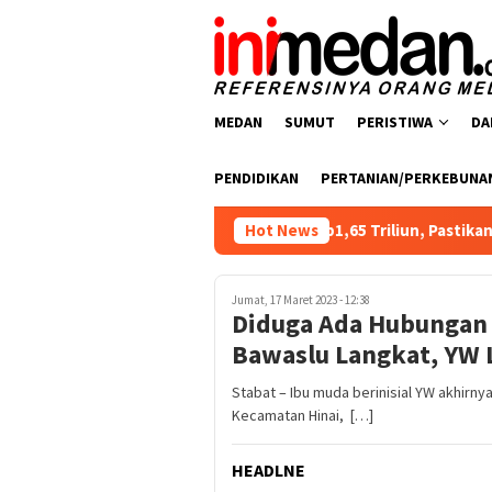
Loncat
ke
konten
MEDAN
SUMUT
PERISTIWA
DA
PENDIDIKAN
PERTANIAN/PERKEBUNA
 Realisasi Tambahan TKD Aceh Rp1,65 Triliun, Pastikan Transpar
Hot News
Jumat, 17 Maret 2023 - 12:38
Diduga Ada Hubungan
Bawaslu Langkat, YW 
Stabat – Ibu muda berinisial YW akhirny
Kecamatan Hinai, […]
HEADLNE