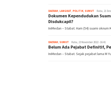
DAERAH
,
LANGKAT
,
POLITIK
,
SUMUT
redaksi
Rabu, 21 Des
Dokumen Kependudukan Suami 
Disdukcapil?
IniMedan – Stabat. Ham (54) suami oknum
DAERAH
,
SUMUT
redaksi
Rabu, 23 November 2022 - 16:41
Belum Ada Pejabat Definitif, 
IniMedan – Stabat. Sejak pejabat lama M Y