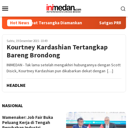
Loncat
Menu
ke
Mobile
konten
ika, Empat Tersangka Diamankan
Hot News
Satgas PRR Pacu Realisa
Sabtu, 19 Desember 2015 - 10:49
Kourtney Kardashian Tertangkap
Bareng Brondong
INIMEDAN - Tak lama setelah mengakhiri hubungannya dengan Scott
Disick, Kourtney Kardashian pun dikabarkan dekat dengan […]
HEADLNE
NASIONAL