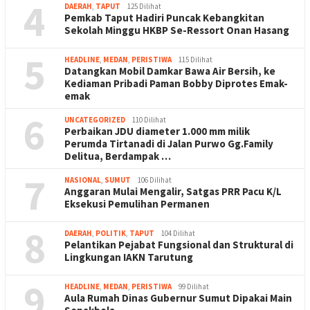
4
DAERAH
,
TAPUT
125 Dilihat
Pemkab Taput Hadiri Puncak Kebangkitan
Sekolah Minggu HKBP Se-Ressort Onan Hasang
5
HEADLINE
,
MEDAN
,
PERISTIWA
115 Dilihat
Datangkan Mobil Damkar Bawa Air Bersih, ke
Kediaman Pribadi Paman Bobby Diprotes Emak-
emak
6
UNCATEGORIZED
110 Dilihat
Perbaikan JDU diameter 1.000 mm milik
Perumda Tirtanadi di Jalan Purwo Gg.Family
Delitua, Berdampak …
7
NASIONAL
,
SUMUT
106 Dilihat
Anggaran Mulai Mengalir, Satgas PRR Pacu K/L
Eksekusi Pemulihan Permanen
8
DAERAH
,
POLITIK
,
TAPUT
104 Dilihat
Pelantikan Pejabat Fungsional dan Struktural di
Lingkungan IAKN Tarutung
9
HEADLINE
,
MEDAN
,
PERISTIWA
99 Dilihat
Aula Rumah Dinas Gubernur Sumut Dipakai Main