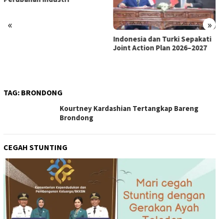
«
»
Indonesia dan Turki Sepakati
Satgas PRR Pacu Realisasi
Joint Action Plan 2026–2027
Tambahan TKD Aceh Rp1,65
Triliun, Pastikan Transparan
dan Terukur
TAG:
BRONDONG
Kourtney Kardashian Tertangkap Bareng
Brondong
CEGAH STUNTING