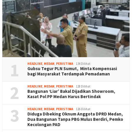
1
HEADLINE
,
MEDAN
,
PERISTIWA
134 Dilihat
Gubsu Tegur PLN Sumut, Minta Kompensasi
bagi Masyarakat Terdampak Pemadaman
2
HEADLINE
,
MEDAN
,
PERISTIWA
128 Dilihat
Bangunan ‘Liar’ Bakal Dijadikan Showroom,
Kasat Pol PP Medan Harus Bertindak
3
HEADLINE
,
MEDAN
,
PERISTIWA
126 Dilihat
Diduga Dibeking Oknum Anggota DPRD Medan,
Dua Bangunan Tanpa PBG Mulus Berdiri, Pemko
Kecolongan PAD