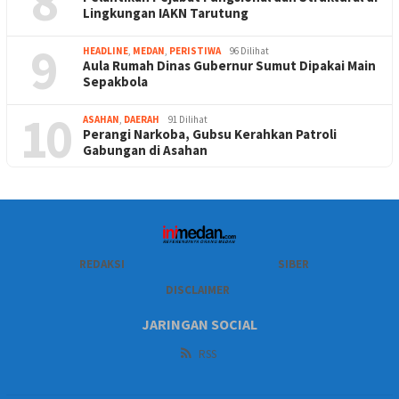
8
Lingkungan IAKN Tarutung
9
HEADLINE
,
MEDAN
,
PERISTIWA
96 Dilihat
Aula Rumah Dinas Gubernur Sumut Dipakai Main
Sepakbola
10
ASAHAN
,
DAERAH
91 Dilihat
Perangi Narkoba, Gubsu Kerahkan Patroli
Gabungan di Asahan
REDAKSI
SIBER
DISCLAIMER
JARINGAN SOCIAL
RSS