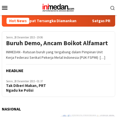
Loncat
Menu
ke
Mobile
konten
tika, Empat Tersangka Diamankan
Hot News
Satgas PRR Pacu Realis
Senin, 28 Desember 2015 - 19:06
Buruh Demo, Ancam Boikot Alfamart
INIMEDAN - Ratusan buruh yang tergabung dalam Pimpinan Unit
Kerja Federasi Serikat Pekerja Metal Indonesia (PUK FSPMI) […]
HEADLNE
Senin, 28 Desember 2015 - 01:37
Tak Diberi Makan, PRT
Ngadu ke Polisi
NASIONAL