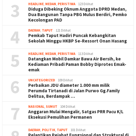
3
HEADLINE
,
MEDAN
,
PERISTIWA
123 Dilihat
Diduga Dibeking Oknum Anggota DPRD Medan,
Dua Bangunan Tanpa PBG Mulus Berdiri, Pemko
Kecolongan PAD
4
DAERAH
,
TAPUT
121 Dilihat
Pemkab Taput Hadiri Puncak Kebangkitan
Sekolah Minggu HKBP Se-Ressort Onan Hasang
5
HEADLINE
,
MEDAN
,
PERISTIWA
113 Dilihat
Datangkan Mobil Damkar Bawa Air Bersih, ke
Kediaman Pribadi Paman Bobby Diprotes Emak-
emak
6
UNCATEGORIZED
109 Dilihat
Perbaikan JDU diameter 1.000 mm milik
Perumda Tirtanadi di Jalan Purwo Gg.Family
Delitua, Berdampak …
7
NASIONAL
,
SUMUT
104 Dilihat
Anggaran Mulai Mengalir, Satgas PRR Pacu K/L
Eksekusi Pemulihan Permanen
DAERAH
,
POLITIK
,
TAPUT
101 Dilihat
Pelantikan Pejabat Fungsional dan Struktural di