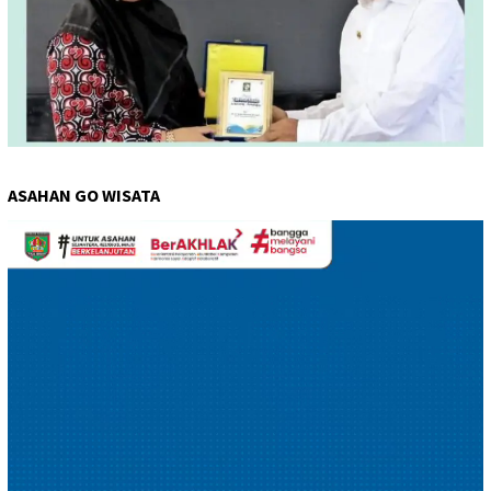
ASAHAN GO WISATA
Pemutar
Video