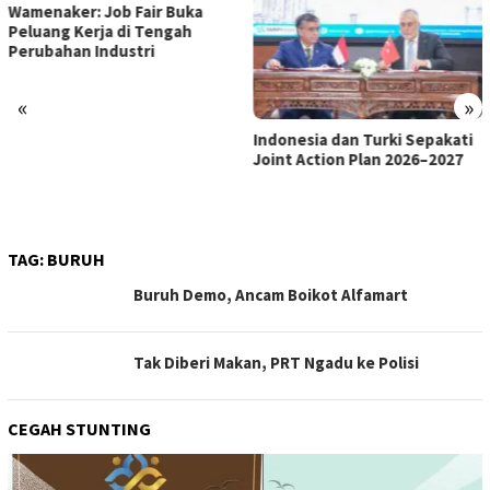
«
»
Indonesia dan Turki Sepakati
Satgas PRR Pacu Realisasi
Joint Action Plan 2026–2027
Tambahan TKD Aceh Rp1,65
Triliun, Pastikan Transparan
dan Terukur
TAG:
BURUH
Buruh Demo, Ancam Boikot Alfamart
Tak Diberi Makan, PRT Ngadu ke Polisi
CEGAH STUNTING