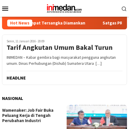
Loncat
Menu
ke
Mobile
konten
kotika, Empat Tersangka Diamankan
Hot News
Satgas PRR Pacu Real
Senin, 11 Januari 2016 - 20:09
Tarif Angkutan Umum Bakal Turun
INIMEDAN – Kabar gembira bagi masyarakat pengguna angkutan
umum. Dinas Perhubungan (Dishub) Sumatera Utara […]
HEADLNE
NASIONAL