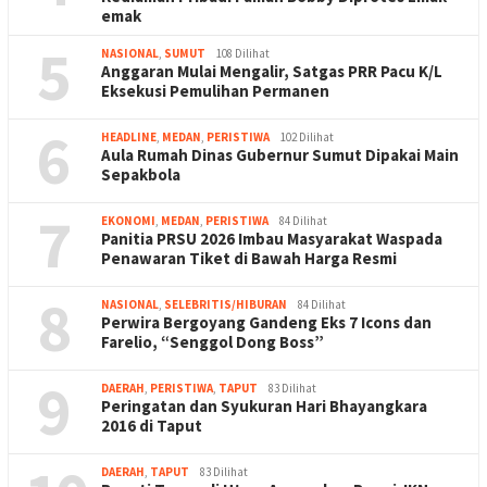
emak
5
NASIONAL
,
SUMUT
108 Dilihat
Anggaran Mulai Mengalir, Satgas PRR Pacu K/L
Eksekusi Pemulihan Permanen
6
HEADLINE
,
MEDAN
,
PERISTIWA
102 Dilihat
Aula Rumah Dinas Gubernur Sumut Dipakai Main
Sepakbola
7
EKONOMI
,
MEDAN
,
PERISTIWA
84 Dilihat
Panitia PRSU 2026 Imbau Masyarakat Waspada
Penawaran Tiket di Bawah Harga Resmi
8
NASIONAL
,
SELEBRITIS/HIBURAN
84 Dilihat
Perwira Bergoyang Gandeng Eks 7 Icons dan
Farelio, “Senggol Dong Boss”
9
DAERAH
,
PERISTIWA
,
TAPUT
83 Dilihat
Peringatan dan Syukuran Hari Bhayangkara
2016 di Taput
DAERAH
,
TAPUT
83 Dilihat