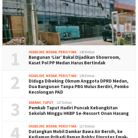
1
HEADLINE
,
MEDAN
,
PERISTIWA
130 Dilihat
Bangunan ‘Liar’ Bakal Dijadikan Showroom,
Kasat Pol PP Medan Harus Bertindak
2
HEADLINE
,
MEDAN
,
PERISTIWA
129 Dilihat
Diduga Dibeking Oknum Anggota DPRD Medan,
Dua Bangunan Tanpa PBG Mulus Berdiri, Pemko
Kecolongan PAD
3
DAERAH
,
TAPUT
127 Dilihat
Pemkab Taput Hadiri Puncak Kebangkitan
Sekolah Minggu HKBP Se-Ressort Onan Hasang
4
HEADLINE
,
MEDAN
,
PERISTIWA
117 Dilihat
Datangkan Mobil Damkar Bawa Air Bersih, ke
Kediaman Pribadi Paman Bobby Diprotes Emak-