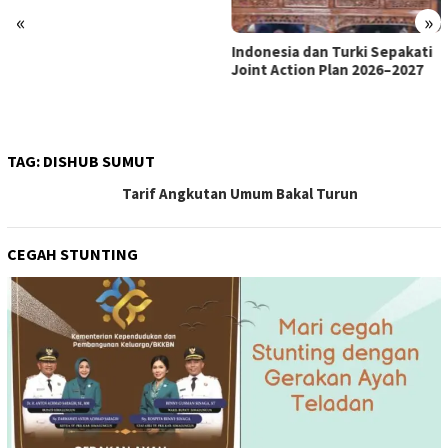
«
»
Indonesia dan Turki Sepakati
Satgas PRR Pacu Realisasi
Joint Action Plan 2026–2027
Tambahan TKD Aceh Rp1,65
Triliun, Pastikan Transparan
dan Terukur
TAG:
DISHUB SUMUT
Tarif Angkutan Umum Bakal Turun
CEGAH STUNTING