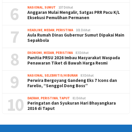
6
NASIONAL
,
SUMUT
107 Dilihat
Anggaran Mulai Mengalir, Satgas PRR Pacu K/L
Eksekusi Pemulihan Permanen
7
HEADLINE
,
MEDAN
,
PERISTIWA
101 Dilihat
Aula Rumah Dinas Gubernur Sumut Dipakai Main
Sepakbola
8
EKONOMI
,
MEDAN
,
PERISTIWA
83 Dilihat
Panitia PRSU 2026 Imbau Masyarakat Waspada
Penawaran Tiket di Bawah Harga Resmi
9
NASIONAL
,
SELEBRITIS/HIBURAN
83 Dilihat
Perwira Bergoyang Gandeng Eks 7 Icons dan
Farelio, “Senggol Dong Boss”
10
DAERAH
,
PERISTIWA
,
TAPUT
81 Dilihat
Peringatan dan Syukuran Hari Bhayangkara
2016 di Taput