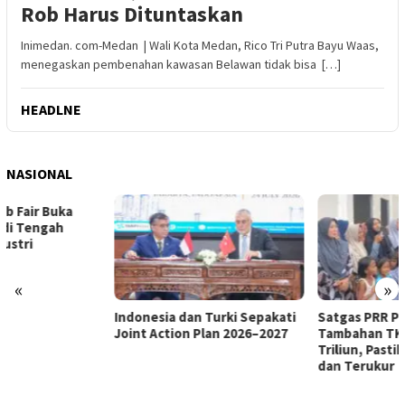
Rob Harus Dituntaskan
Inimedan. com-Medan | Wali Kota Medan, Rico Tri Putra Bayu Waas,
menegaskan pembenahan kawasan Belawan tidak bisa […]
HEADLNE
NASIONAL
«
»
Indonesia dan Turki Sepakati
Satgas PRR Pacu Realisasi
Joint Action Plan 2026–2027
Tambahan TKD Aceh Rp1,65
Triliun, Pastikan Transparan
dan Terukur