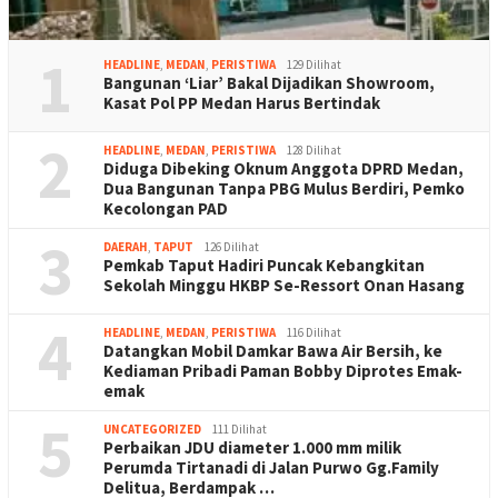
1
HEADLINE
,
MEDAN
,
PERISTIWA
129 Dilihat
Bangunan ‘Liar’ Bakal Dijadikan Showroom,
Kasat Pol PP Medan Harus Bertindak
2
HEADLINE
,
MEDAN
,
PERISTIWA
128 Dilihat
Diduga Dibeking Oknum Anggota DPRD Medan,
Dua Bangunan Tanpa PBG Mulus Berdiri, Pemko
Kecolongan PAD
3
DAERAH
,
TAPUT
126 Dilihat
Pemkab Taput Hadiri Puncak Kebangkitan
Sekolah Minggu HKBP Se-Ressort Onan Hasang
4
HEADLINE
,
MEDAN
,
PERISTIWA
116 Dilihat
Datangkan Mobil Damkar Bawa Air Bersih, ke
Kediaman Pribadi Paman Bobby Diprotes Emak-
emak
5
UNCATEGORIZED
111 Dilihat
Perbaikan JDU diameter 1.000 mm milik
Perumda Tirtanadi di Jalan Purwo Gg.Family
Delitua, Berdampak …