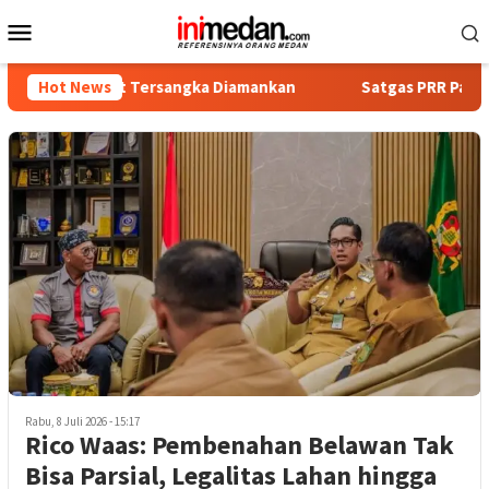
Loncat
Menu
ke
Mobile
konten
 Empat Tersangka Diamankan
Hot News
Satgas PRR Pacu Realisasi 
Rabu, 8 Juli 2026 - 15:17
Rico Waas: Pembenahan Belawan Tak
Bisa Parsial, Legalitas Lahan hingga