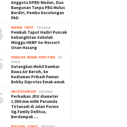
Anggota DPRD Medan, Dua
Bangunan Tanpa PBG Mulus
Berdiri, Pemko Kecolongan
PAD
4
DAERAH
,
TAPUT
125 Dilihat
Pemkab Taput Hadiri Puncak
Kebangkitan Sekolah
Minggu HKBP Se-Ressort
Onan Hasang
5
HEADLINE
,
MEDAN
,
PERISTIWA
115
Dilihat
Datangkan Mobil Damkar
Bawa Air Bersih, ke
Kediaman Pribadi Paman
Bobby Diprotes Emak-emak
6
UNCATEGORIZED
110 Dilihat
Perbaikan JDU diameter
1.000 mm milik Perumda
Tirtanadi di Jalan Purwo
Gg.Family Delitua,
Berdampak …
NASIONAL
,
SUMUT
106 Dilihat