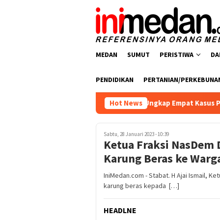
Loncat
ke
konten
MEDAN
SUMUT
PERISTIWA
DA
PENDIDIKAN
PERTANIAN/PERKEBUNA
tresnarkoba Polres Batu Bara Ungkap Empat Kasus Peredaran Na
Hot News
Sabtu, 28 Januari 2023 - 10:39
Ketua Fraksi NasDem 
Karung Beras ke Warg
IniMedan.com - Stabat. H Ajai Ismail, 
karung beras kepada […]
HEADLNE