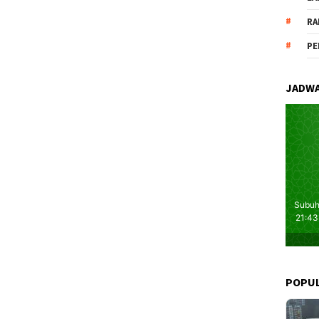
RA
PE
JADWA
POPU