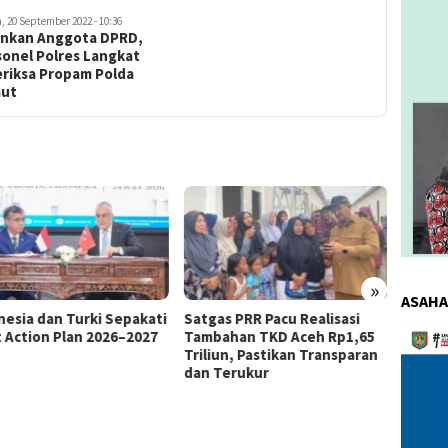
, 20 September 2022 - 10:36
nkan Anggota DPRD,
sonel Polres Langkat
eriksa Propam Polda
ut
»
ASAHA
as PRR Pacu Realisasi
Kemnaker Berhasil Mediasi
The 4
Pemuta
ahan TKD Aceh Rp1,65
Perselisihan PHK PT Amos
Bahas 
iun, Pastikan Transparan
Indah Indonesia Perselisihan
Memen
Video
Terukur
PHK PT Amos Indah Indonesia
Konsum