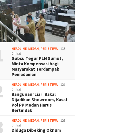
1
HEADLINE
,
MEDAN
,
PERISTIWA
133
Dilihat
Gubsu Tegur PLN Sumut,
Minta Kompensasi bagi
Masyarakat Terdampak
Pemadaman
2
HEADLINE
,
MEDAN
,
PERISTIWA
128
Dilihat
Bangunan ‘Liar’ Bakal
Dijadikan Showroom, Kasat
Pol PP Medan Harus
Bertindak
3
HEADLINE
,
MEDAN
,
PERISTIWA
126
Dilihat
Diduga Dibeking Oknum