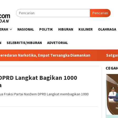
Pencarian
ERAH
NASIONAL
POLITIK
HIBURAN
KULINER
OLAHRAGA
N
SELEBRITIS/HIBURAN
ADVETORIAL
rkotika, Empat Tersangka Diamankan
Satgas PRR Pacu Rea
CEGA
DPRD Langkat Bagikan 1000
a
Ketua Fraksi Partai NasDem DPRD Langkat membagikan 1000