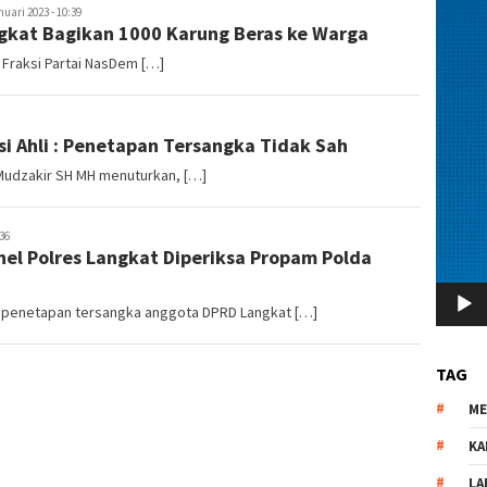
uari 2023 - 10:39
gkat Bagikan 1000 Karung Beras ke Warga
a Fraksi Partai NasDem […]
si Ahli : Penetapan Tersangka Tidak Sah
 Mudzakir SH MH menuturkan, […]
36
el Polres Langkat Diperiksa Propam Polda
 penetapan tersangka anggota DPRD Langkat […]
TAG
M
KA
LA