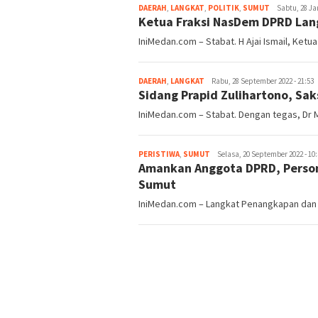
DAERAH
,
LANGKAT
,
POLITIK
,
SUMUT
redaksi
Sabtu, 28 Jan
Ketua Fraksi NasDem DPRD Lan
IniMedan.com – Stabat. H Ajai Ismail, Ketu
DAERAH
,
LANGKAT
redaksi
Rabu, 28 September 2022 - 21:53
Sidang Prapid Zulihartono, Sak
IniMedan.com – Stabat. Dengan tegas, Dr
PERISTIWA
,
SUMUT
redaksi
Selasa, 20 September 2022 - 10:
Amankan Anggota DPRD, Person
Sumut
IniMedan.com – Langkat Penangkapan dan