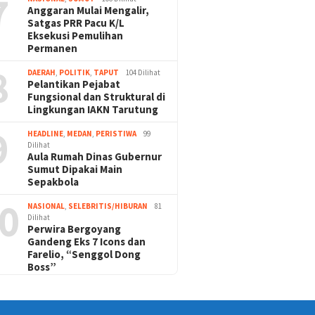
7
Anggaran Mulai Mengalir,
Satgas PRR Pacu K/L
Eksekusi Pemulihan
Permanen
8
DAERAH
,
POLITIK
,
TAPUT
104 Dilihat
Pelantikan Pejabat
Fungsional dan Struktural di
Lingkungan IAKN Tarutung
9
HEADLINE
,
MEDAN
,
PERISTIWA
99
Dilihat
Aula Rumah Dinas Gubernur
Sumut Dipakai Main
Sepakbola
0
NASIONAL
,
SELEBRITIS/HIBURAN
81
Dilihat
Perwira Bergoyang
Gandeng Eks 7 Icons dan
Farelio, “Senggol Dong
Boss”