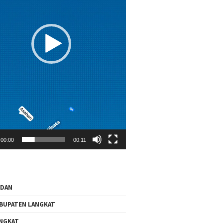
00:00
00:11
EDAN
BUPATEN LANGKAT
NGKAT