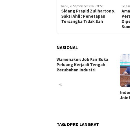
Rabu, 28 September 2022 - 21:53
Selasa
Sidang Prapid Zulihartono,
Ama
Saksi Ahli : Penetapan
Per
Tersangka Tidak Sah
Dip
Sum
NASIONAL
enaker: Job Fair Buka
uang Kerja di Tengah
ubahan Industri
«
Indonesia dan Turki Sepakati
Satg
Joint Action Plan 2026–2027
Tamb
Tril
dan 
TAG:
DPRD LANGKAT