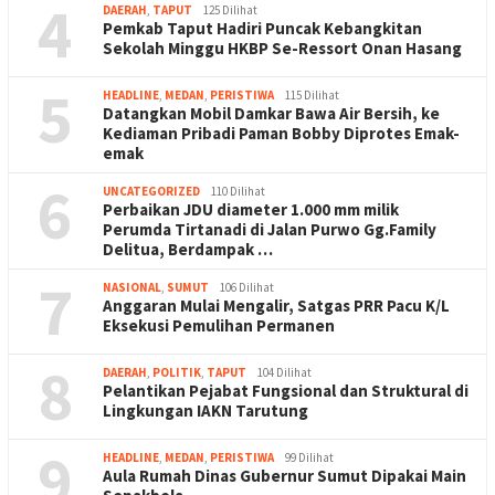
4
DAERAH
,
TAPUT
125 Dilihat
Pemkab Taput Hadiri Puncak Kebangkitan
Sekolah Minggu HKBP Se-Ressort Onan Hasang
5
HEADLINE
,
MEDAN
,
PERISTIWA
115 Dilihat
Datangkan Mobil Damkar Bawa Air Bersih, ke
Kediaman Pribadi Paman Bobby Diprotes Emak-
emak
6
UNCATEGORIZED
110 Dilihat
Perbaikan JDU diameter 1.000 mm milik
Perumda Tirtanadi di Jalan Purwo Gg.Family
Delitua, Berdampak …
7
NASIONAL
,
SUMUT
106 Dilihat
Anggaran Mulai Mengalir, Satgas PRR Pacu K/L
Eksekusi Pemulihan Permanen
8
DAERAH
,
POLITIK
,
TAPUT
104 Dilihat
Pelantikan Pejabat Fungsional dan Struktural di
Lingkungan IAKN Tarutung
9
HEADLINE
,
MEDAN
,
PERISTIWA
99 Dilihat
Aula Rumah Dinas Gubernur Sumut Dipakai Main