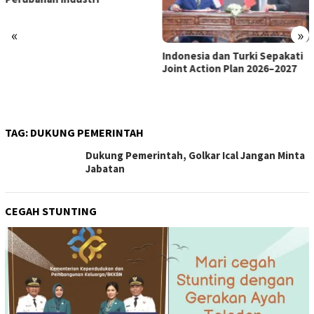
«
»
Indonesia dan Turki Sepakati
Satgas PRR Pacu Realisasi
Joint Action Plan 2026–2027
Tambahan TKD Aceh Rp1,65
Triliun, Pastikan Transparan
dan Terukur
TAG:
DUKUNG PEMERINTAH
Dukung Pemerintah, Golkar Ical Jangan Minta
Jabatan
CEGAH STUNTING