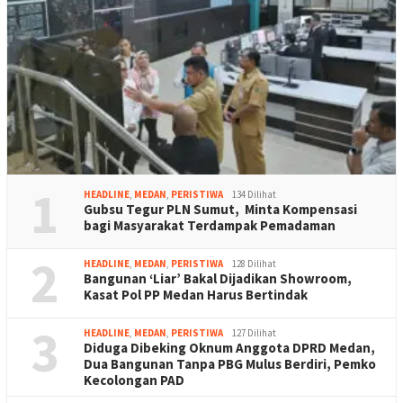
1
HEADLINE
,
MEDAN
,
PERISTIWA
134 Dilihat
Gubsu Tegur PLN Sumut, Minta Kompensasi
bagi Masyarakat Terdampak Pemadaman
2
HEADLINE
,
MEDAN
,
PERISTIWA
128 Dilihat
Bangunan ‘Liar’ Bakal Dijadikan Showroom,
Kasat Pol PP Medan Harus Bertindak
3
HEADLINE
,
MEDAN
,
PERISTIWA
127 Dilihat
Diduga Dibeking Oknum Anggota DPRD Medan,
Dua Bangunan Tanpa PBG Mulus Berdiri, Pemko
Kecolongan PAD