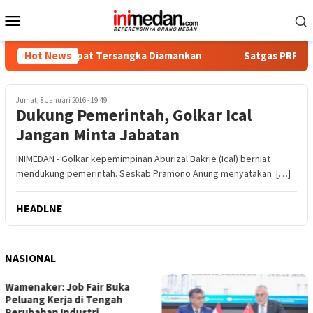
Loncat
Menu
ke
Mobile
konten
tika, Empat Tersangka Diamankan
Hot News
Satgas PRR Pacu Realis
Jumat, 8 Januari 2016 - 19:49
Dukung Pemerintah, Golkar Ical
Jangan Minta Jabatan
INIMEDAN - Golkar kepemimpinan Aburizal Bakrie (Ical) berniat
mendukung pemerintah. Seskab Pramono Anung menyatakan […]
HEADLNE
NASIONAL